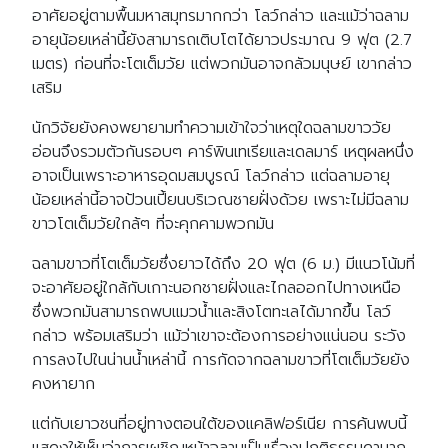
อาศัยอยู่ตามพื้นมหาสมุทรมากกว่า โลว์กล่าว และแม้ว่าฉลาม
อายุน้อยเหล่านี้ยังสามารถเติบโตได้ยาวประมาณ 9 ฟุต (2.7
เมตร) ก่อนที่จะโตเต็มวัย แต่พวกมันอาจกลัวมนุษย์ เขากล่าว
เสริม
นักวิจัยยังคงพยายามทำความเข้าใจว่าเหตุใดฉลามขาววัย
อ่อนจึงรวมตัวกันรอบๆ คาร์พินเทเรียและเดลมาร์ เหตุผลหนึ่ง
อาจเป็นเพราะอาหารอุดมสมบูรณ์ โลว์กล่าว แต่ฉลามอายุ
น้อยเหล่านี้อาจป้วนเปี้ยนบริเวณชายฝั่งด้วย เพราะไม่มีฉลาม
ขาวโตเต็มวัยใกล้ๆ ที่จะคุกคามพวกมัน
ฉลามขาวที่โตเต็มวัยซึ่งยาวได้ถึง 20 ฟุต (6 ม.) มีแนวโน้มที่
จะอาศัยอยู่ใกล้กับเกาะนอกชายฝั่งและไกลออกไปทางเหนือ
ซึ่งพวกมันสามารถพบแมวน้ำและสิงโตทะเลได้มากขึ้น โลว์
กล่าว พร้อมเสริมว่า แม้ว่าเขาจะต้องการอย่างแน่นอน ระวัง
การลงไปในน่านน้ำเหล่านี้ การกัดจากฉลามขาวที่โตเต็มวัยยัง
คงหายาก
แต่กับเยาวชนที่อยู่ทางตอนใต้ของแคลิฟอร์เนีย การค้นพบนี้