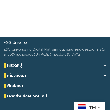
ESG Universe
Search
Search
for:
ESG Universe คือ Digital Platform บนเครือข่ายอินเตอร์เน็ต ภายใต้
การบริหารงานของบริษัท พีเอ็มจี คอร์ปอเรชั่น จำกัด
หมวดหมู่
Health & Wellness
เกี่ยวกับเรา
Eco Icon
Our Services
ESG Data
ติดต่อเรา
About Us
โทรศัพท์: 090-549-2524
Climate Change
Contact Us
เครือข่ายสังคมออนไลน์
ESG Report
TH