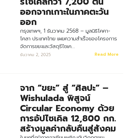
รีไซเคิลกว่า 7,200 ตัน
Search
Search
ออกจากเกาะในภาคตะวัน
for:
ออก
กรุงเทพฯ, 1 ธันวาคม 2568 – มูลนิธิโคคา-
โคลา ประเทศไทย เผยความสำเร็จของโครงการ
จัดการขยะและวัสดุรีไซเค…
Read More
ธันวาคม 2, 2025
จาก “ขยะ” สู่ “ศิลปะ” –
Wishulada พิสูจน์
Circular Economy ด้วย
การอัปไซเคิล 12,800 กก.
สร้างมูลค่ากลับคืนสู่สังคม
ในยุคที่ภูมิภาคอาเซียนเผชิญกับวิกฤตขยะ