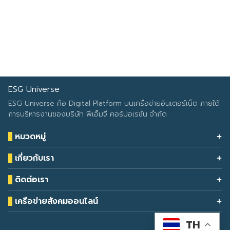
ESG Universe
Search
Search
for:
ESG Universe คือ Digital Platform บนเครือข่ายอินเตอร์เน็ต ภายใต้
การบริหารงานของบริษัท พีเอ็มจี คอร์ปอเรชั่น จำกัด
หมวดหมู่
Health & Wellness
เกี่ยวกับเรา
Eco Icon
Our Services
ESG Data
ติดต่อเรา
About Us
โทรศัพท์: 090-549-2524
Climate Change
Contact Us
เครือข่ายสังคมออนไลน์
ESG Report
TH