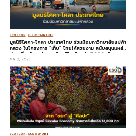
ECO ICON
,
E-SUSTAINABLE
มูลนิธิโคคา-โคลา ประเทศไทย ร่วมมือมหาวิทยาลัยแม่ฟ้า
หลวง ในโครงการ “เก็บ” ไทยให้สวยงาม สนับสนุนแหล่ง
ท่องเที่ยวไทย ช่วยขนวัสดุรีไซเคิลกว่า 7,200 ตัน ออก
ธ.ค. 2, 2025
จากเกาะในภาคตะวันออก
ECO ICON
,
ESG REPORT