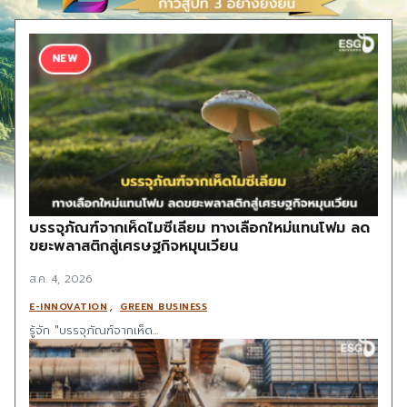
NEW
บรรจุภัณฑ์จากเห็ดไมซีเลียม ทางเลือกใหม่แทนโฟม ลด
ขยะพลาสติกสู่เศรษฐกิจหมุนเวียน
ส.ค. 4, 2026
,
E-INNOVATION
GREEN BUSINESS
รู้จัก "บรรจุภัณฑ์จากเห็ด...