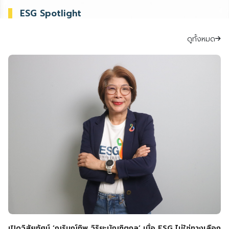
ESG Spotlight
ดูทั้งหมด
เปิดวิสัยทัศน์ ‘ณรินณ์ทิพ วิริยะบัณฑิตกุล’ เมื่อ ESG ไม่ใช่ทางเลือก