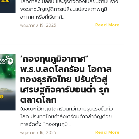
โลกกำลังเปลี่ยน และธุรกิจต้องเปลี่ยนตาม! ร่าง
พระราชบัญญัติการเปลี่ยนแปลงสภาพภูมิ
อากาศ หรือที่เรียกกั…
Read More
พฤษภาคม 19, 2025
‘กองทุนภูมิอากาศ’
พ.ร.บ.ลดโลกร้อน โอกาส
ทองธุรกิจไทย ปรับตัวสู่
Search
Search
เศรษฐกิจคาร์บอนต่ำ รุก
for:
ตลาดโลก
ในขณะที่วิกฤตโลกร้อนทวีความรุนแรงขึ้นทั่ว
โลก ประเทศไทยกำลังเตรียมก้าวสำคัญด้วย
การจัดตั้ง "กองทุนภูมิ…
Read More
พฤษภาคม 16, 2025