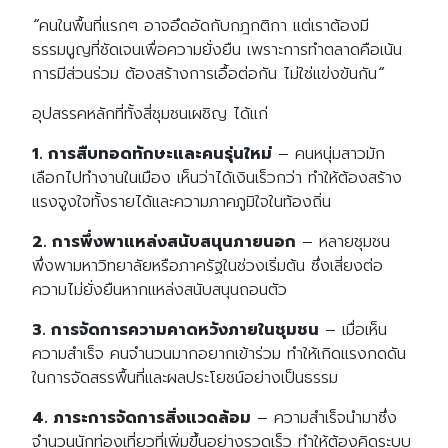
Search
“
คนในพื้นที่แรกๆ
อาจอึดอัดกับกฎกติกา
แต่เราต้องมี
Search
for:
ธรรมนูญที่ชัดเจนเพื่อความยั่งยืน
เพราะการทำตลาดคือเน้น
การมีส่วนร่วม
ต้องสร้างการเอื้อต่อกัน
ไม่ใช่แข่งขันกัน
“
อุปสรรคหลักที่ทั้งสี่ชุมชนเผชิญ ได้แก่
1.
การสืบทอดทักษะและคนรุ่นใหม่
–
คนหนุ่มสาวมัก
เลือกไปทำงานในเมือง เห็นว่าได้เงินเร็วกว่า ทำให้ต้องสร้าง
แรงจูงใจทั้งรายได้และความภาคภูมิใจในท้องถิ่น
2.
การพึ่งพาแหล่งสนับสนุนภายนอก
–
หลายชุมชน
พึ่งพามหาวิทยาลัยหรือภาครัฐในช่วงเริ่มต้น ซึ่งเสี่ยงต่อ
ความไม่ยั่งยืนหากแหล่งสนับสนุนถอนตัว
3.
การจัดการความคาดหวังภายในชุมชน
–
เมื่อเห็น
ความสำเร็จ คนจำนวนมากอยากเข้าร่วม ทำให้เกิดแรงกดดัน
ในการจัดสรรพื้นที่และผลประโยชน์อย่างเป็นธรรม
4.
ภาระการจัดการสิ่งแวดล้อม
–
ความสำเร็จนำมาซึ่ง
จำนวนนักท่องเที่ยวที่เพิ่มขึ้นอย่างรวดเร็ว ทำให้ต้องคิดระบบ