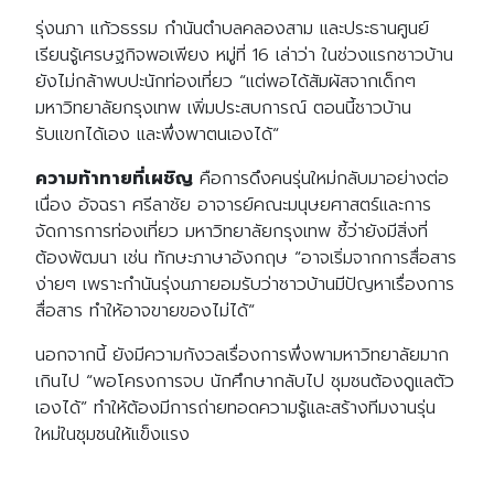
รุ่งนภา แก้วธรรม กำนันตำบลคลองสาม และประธานศูนย์
เรียนรู้เศรษฐกิจพอเพียง หมู่ที่
16
เล่าว่า ในช่วงแรกชาวบ้าน
ยังไม่กล้าพบปะนักท่องเที่ยว
“
แต่พอได้สัมผัสจากเด็กๆ
มหาวิทยาลัยกรุงเทพ เพิ่มประสบการณ์ ตอนนี้ชาวบ้าน
รับแขกได้เอง และพึ่งพาตนเองได้
“
ความท้าทายที่เผชิญ
คือการดึงคนรุ่นใหม่กลับมาอย่างต่อ
เนื่อง อัจฉรา ศรีลาชัย อาจารย์คณะมนุษยศาสตร์และการ
จัดการการท่องเที่ยว มหาวิทยาลัยกรุงเทพ ชี้ว่ายังมีสิ่งที่
ต้องพัฒนา เช่น ทักษะภาษาอังกฤษ
“
อาจเริ่มจากการสื่อสาร
ง่ายๆ เพราะกำนันรุ่งนภายอมรับว่าชาวบ้านมีปัญหาเรื่องการ
สื่อสาร ทำให้อาจขายของไม่ได้
“
นอกจากนี้ ยังมีความกังวลเรื่องการพึ่งพามหาวิทยาลัยมาก
เกินไป
“
พอโครงการจบ นักศึกษากลับไป ชุมชนต้องดูแลตัว
เองได้
”
ทำให้ต้องมีการถ่ายทอดความรู้และสร้างทีมงานรุ่น
ใหม่ในชุมชนให้แข็งแรง