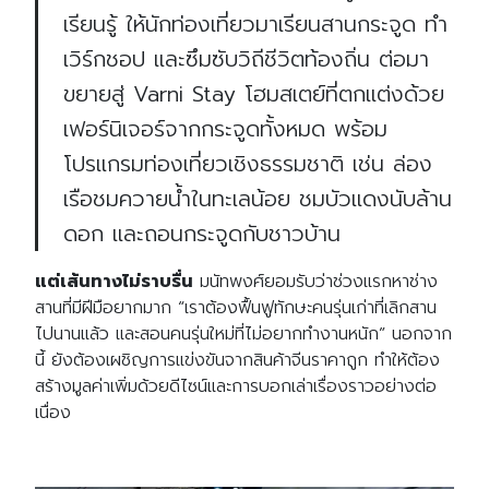
เรียนรู้ ให้นักท่องเที่ยวมาเรียนสานกระจูด ทำ
เวิร์กชอป และซึมซับวิถีชีวิตท้องถิ่น ต่อมา
ขยายสู่
Varni Stay
โฮมสเตย์ที่ตกแต่งด้วย
เฟอร์นิเจอร์จากกระจูดทั้งหมด พร้อม
โปรแกรมท่องเที่ยวเชิงธรรมชาติ เช่น ล่อง
เรือชมควายน้ำในทะเลน้อย ชมบัวแดงนับล้าน
ดอก และถอนกระจูดกับชาวบ้าน
แต่เส้นทางไม่ราบรื่น
มนัทพงศ์ยอมรับว่าช่วงแรกหาช่าง
สานที่มีฝีมือยากมาก
“
เราต้องฟื้นฟูทักษะคนรุ่นเก่าที่เลิกสาน
ไปนานแล้ว และสอนคนรุ่นใหม่ที่ไม่อยากทำงานหนัก
”
นอกจาก
นี้ ยังต้องเผชิญการแข่งขันจากสินค้าจีนราคาถูก ทำให้ต้อง
สร้างมูลค่าเพิ่มด้วยดีไซน์และการบอกเล่าเรื่องราวอย่างต่อ
เนื่อง