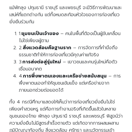
แม้พัทลุง ปทุมธานี ราชบุรี และเพชรบุรี จะมีวิธีการพัฒนาและ
เสน่ห์ที่แตกต่างกัน แต่ทั้งหมดสะท้อนหัวใจของการท่องเที่ยว
ยั่งยืนร่วมกัน
1.
ชุมชนเป็นเจ้าของ
–
คนในพื้นที่ต้องเป็นผู้ขับเคลื่อน
ไม่ใช่เพียงผู้ตาม
2.
สิ่งแวดล้อมคือฐานราก
–
การจัดการที่คำนึงถึง
ธรรมชาติทำให้การท่องเที่ยวมีคุณค่าแท้จริง
3.
การส่งต่อสู่รุ่นใหม่
–
เยาวชนและคนรุ่นใหม่คือตัว
เชื่อมอนาคต
4.
การพึ่งพาตนเองและเครือข่ายสนับสนุน
–
การ
พึ่งพาตนเองทำให้ชุมชนเข้มแข็ง แต่เครือข่ายจาก
ภายนอกช่วยต่อยอดได้
ทั้ง
4
กรณีศึกษาแสดงให้เห็นว่าการท่องเที่ยวยั่งยืนไม่ใช่
เพียงคำสวยหรู แต่คือการทำงานจริงที่เกิดขึ้นแล้วในหลาย
ชุมชนของไทย พัทลุง ปทุมธานี ราชบุรี และเพชรบุรี พิสูจน์ว่า
ความยั่งยืนไม่มีสูตรสำเร็จตายตัว แต่เกิดจากการผสมผสาน
ภูมิปัญญาท้องถิ่น สิ่งแวดล้อม ศรัทธา และนวัตกรรมเข้า