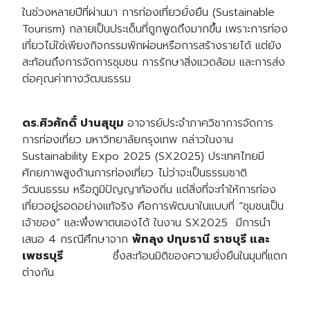
ในช่วงหลายปีที่ผ่านมา การท่องเที่ยวยั่งยืน
(Sustainable
Tourism)
กลายเป็นประเด็นที่ถูกพูดถึงมากขึ้น เพราะการท่อง
เที่ยวไม่ใช่เพียงกิจกรรมพักผ่อนหรือการสร้างรายได้ แต่ยัง
สะท้อนถึงการจัดการชุมชน การรักษาสิ่งแวดล้อม และการส่ง
ต่อคุณค่าทางวัฒนธรรม
ดร
.
ศิวศักดิ์
ปานสุขุม
อาจารย์ประจำภาควิชาการจัดการ
การท่องเที่ยว มหาวิทยาลัยกรุงเทพ กล่าวในงาน
Sustainability Expo 2025 (SX2025)
ประเทศไทยมี
ศักยภาพสูงด้านการท่องเที่ยว ไม่ว่าจะเป็นธรรมชาติ
วัฒนธรรม หรือภูมิปัญญาท้องถิ่น แต่สิ่งที่จะทำให้การท่อง
เที่ยวอยู่รอดอย่างแท้จริง คือการพัฒนาในแบบที่
“
ชุมชนเป็น
เจ้าของ
”
และพึ่งพาตนเองได้ ในงาน
SX2025
มีการนำ
เสนอ
4
กรณีศึกษาจาก
พัทลุง
ปทุมธานี
ราชบุรี
และ
เพชรบุรี
ซึ่งสะท้อนมิติของความยั่งยืนในมุมที่แตก
ต่างกัน