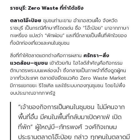
ราชบุรี
: Zero Waste
ที่ทำได้จริง
ตลาดโอ๊ะป่อย
ชุมชนท่ามะขาม อำเภอสวนผึ้ง จังหวัด
ราชบุรี เป็นกรณีศึกษาที่โดดเด่น ชื่อ
“
โอ๊ะป่อย
”
มาจากภาษา
กะเหรี่ยง แปลว่า
“
พักผ่อน
”
และที่นี่กลายเป็นพื้นที่พักใจของ
ทั้งนักท่องเที่ยวและคนในชุมชน
สิ่งที่ทำให้ตลาดแตกต่างคือการผสาน
ศรัทธา
–
สิ่ง
แวดล้อม
–
ชุมชน
เข้าด้วยกัน ไฮไลต์สำคัญคือกิจกรรม
ตักบาตรพระบนแพล่องน้ำ ซึ่งกลายเป็นภาพจำที่ดึงดูดผู้คน
จากทั่วประเทศ ตลาดยังยึดแนวคิด
Zero Waste Market
มีการแยกขยะ รีไซเคิล และใช้ระบบกองทุนชุมชน โดยไม่พึ่ง
งบประมาณจากภาครัฐ
“
เจ้าของกิจการเป็นคนในชุมชน ไม่มีคนจาก
พื้นที่อื่น มีคนในพื้นที่กลับมาเปิดคาเฟ่ เปิด
ที่พัก
”
ผู้ใหญ่บี
–
ภัทรพงศ์ วงศ์กิจเกษม
ประธานตลาดโอ๊ะป่อย กล่าว ทุกคนในตลาดมี