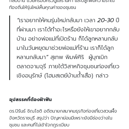
กลับบ้าน ช่วยครอบครัวดูแลร้านค้า และปลูกฝังความรักใน
ท้องถิ่นให้รุ่นใหม่เห็นคุณค่าของชุมชน
“
เราอยากให้คนรุ่นใหม่กลับมา
เวลา
20-30
ปี
ที่ผ่านมา
เราได้ทำอะไรหรือยังให้เขาอยากกลับ
บ้าน
อย่างพ่อแม่ที่เปิดร้าน
ก็ได้ลูกหลานกลับ
มาในวันหยุดมาช่วยพ่อแม่ที่ร้าน
เราก็ได้ลูก
หลานกลับมา
“
สุเทพ พิมพ์ศิริ
ผู้บุกเบิก
ตลาดจามจุรี ภายใต้วิสาหกิจชุมชนท่องเที่ยว
เชิงอนุรักษ์
(
โฮมสเตย์บ้านถ้ำเสือ
)
กล่าว
อุปสรรคที่ต้องฝ่าฟัน
ดร
.
ปิรันธ์ ชิณโชติ อดีตนายกสมาคมธุรกิจท่องเที่ยวสวนผึ้ง
จังหวัดราชบุรี สรุปว่า ปัญหาย่อมมีเพราะยังมีช่องว่างใน
ชุมชน และคนที่ไม่เข้าใจกฎระเบียบ