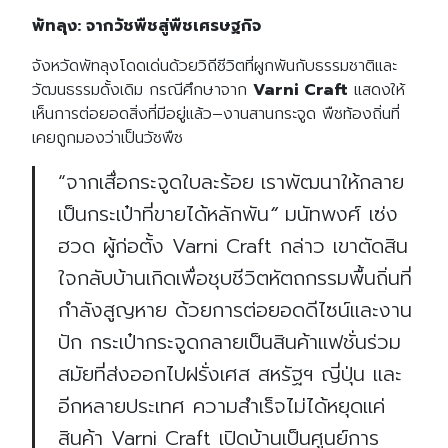
พัทลุง
:
จากวัชพืชสู่พืชเศรษฐกิจ
จังหวัดพัทลุงโดดเด่นด้วยวิถีชีวิตที่ผูกพันกับธรรมชาติและ
วัฒนธรรมดั้งเดิม กรณีศึกษาจาก
Varni Craft
แสดงให้
เห็นการต่อยอดสิ่งที่มีอยู่แล้ว
–
งานสานกระจูด พืชท้องถิ่นที่
เคยถูกมองว่าเป็นวัชพืช
“
จากเสื่อกระจูดใบละร้อย
เราพัฒนาให้กลาย
เป็นกระเป๋าที่ขายได้หลักพัน
“
มนัทพงศ์ เซ่ง
ฮวด ผู้ก่อตั้ง
Varni Craft
กล่าว เขาตัดสิน
ใจกลับบ้านเกิดเพื่อชุบชีวิตหัตถกรรมพื้นถิ่นที่
กำลังสูญหาย ด้วยการต่อยอดดีไซน์และงาน
ปัก กระเป๋ากระจูดกลายเป็นสินค้าแฟชั่นร่วม
สมัยที่ส่งออกไปฝรั่งเศส สหรัฐฯ ญี่ปุ่น และ
อีกหลายประเทศ ความสำเร็จไม่ได้หยุดแค่
สินค้า
Varni Craft
เปิดบ้านเป็นศูนย์การ