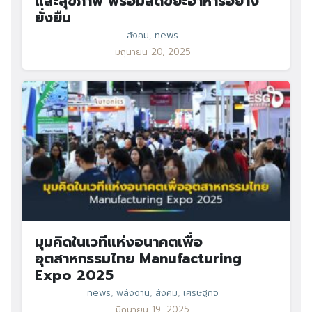
และสุขภาพ พร้อมลดขยะอาหารอย่าง
ยั่งยืน
สังคม
,
news
มิถุนายน 20, 2025
มุมคิดในเวทีแห่งอนาคตเพื่อ
อุตสาหกรรมไทย Manufacturing
Expo 2025
news
,
พลังงาน
,
สังคม
,
เศรษฐกิจ
มิถุนายน 19, 2025