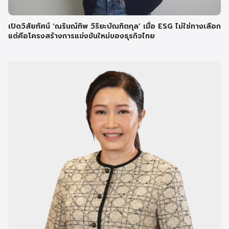
เปิดวิสัยทัศน์ ‘ณรินณ์ทิพ วิริยะบัณฑิตกุล’ เมื่อ ESG ไม่ใช่ทางเลือก
แต่คือโครงสร้างการแข่งขันใหม่ของธุรกิจไทย