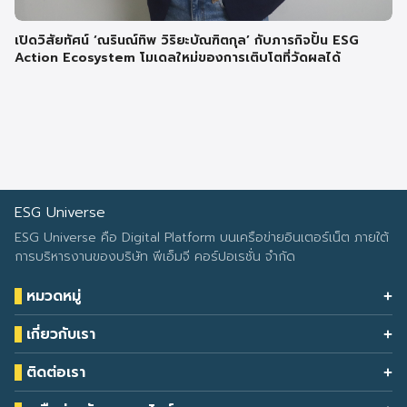
เปิดวิสัยทัศน์ ‘ณรินณ์ทิพ วิริยะบัณฑิตกุล’ กับภารกิจปั้น ESG
Action Ecosystem โมเดลใหม่ของการเติบโตที่วัดผลได้
ESG Universe
ESG Universe คือ Digital Platform บนเครือข่ายอินเตอร์เน็ต ภายใต้
การบริหารงานของบริษัท พีเอ็มจี คอร์ปอเรชั่น จำกัด
หมวดหมู่
Health & Wellness
เกี่ยวกับเรา
Eco Icon
Our Services
ESG Data
ติดต่อเรา
About Us
โทรศัพท์: 090-549-2524
Climate Change
Contact Us