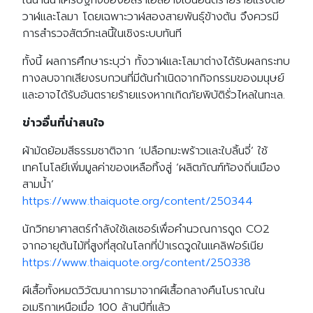
ในน่านน้ำเศรษฐกิจของอิสราเอลอาจเป็นอันตรายร้ายแรงต่อ
วาฬและโลมา โดยเฉพาะวาฬสองสายพันธุ์ข้างต้น จึงควรมี
การสำรวจสัตว์ทะเลนี้ในเชิงระบบทันที
ทั้งนี้ ผลการศึกษาระบุว่า ทั้งวาฬและโลมาต่างได้รับผลกระทบ
ทางลบจากเสียงรบกวนที่มีต้นกำเนิดจากกิจกรรมของมนุษย์
และอาจได้รับอันตรายร้ายแรงหากเกิดภัยพิบัติรั่วไหลในทะเล.
ข่าวอื่นที่น่าสนใจ
ผ้ามัดย้อมสีธรรมชาติจาก ‘เปลือกมะพร้าวและใบลิ้นจี่’ ใช้
เทคโนโลยีเพิ่มมูลค่าของเหลือทิ้งสู่ ‘ผลิตภัณฑ์ท้องถิ่นเมือง
สามน้ำ’
https://www.thaiquote.org/content/250344
นักวิทยาศาสตร์กำลังใช้เลเซอร์เพื่อคำนวณการดูด CO2
จากอายุต้นไม้ที่สูงที่สุดในโลกที่ป่าเรดวูดในแคลิฟอร์เนีย
https://www.thaiquote.org/content/250338
ผีเสื้อทั้งหมดวิวัฒนาการมาจากผีเสื้อกลางคืนโบราณใน
อเมริกาเหนือเมื่อ 100 ล้านปีที่แล้ว