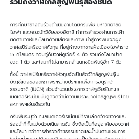
รวมถึงวาฬใกล้สูญพันธุ์สองชนิด
การศึกษาข้างต้นร่วมดำเนินงานโดยกรีนพีซ มหาวิทยาลัย
ไฮฟา และคณะนักวิจัยของอิตาลี ทำการสำรวจผ่านการเฝ้า
ติดตามวาฬและโลมาด้วยเสียงและภาพ นำสู่การพบเจอฝูง
วาฬสเปิร์มหรือวาฬหัวทุย ที่อยู่ห่างจากชายฝั่งเมืองไฮฟาราว
15 กิโลเมตร ควบคู่กับวาฬคูเวียร์ 4 ตัว รวมถึงโลมาปาก
ขวด 1 ตัว และโลมาที่ไม่สามารถจำแนกชนิดพันธุ์อีก 7 ตัว
ทั้งนี้ วาฬสเปิร์มหรือวาฬหัวทุยจัดเป็นสัตว์ใกล้สูญพันธุ์ใน
บัญชีแดงของสหภาพระหว่างประเทศเพื่อการอนุรักษ์
ธรรมชาติ (IUCN) ส่วนจำนวนประชากรวาฬคูเวียร์ในทะเล
เมดิเตอร์เรเนียนนั้นถูกจัดว่ามีความเปราะบางใกล้สูญพันธุ์โดย
สหภาพฯเช่นเดียวกัน
กรีนพีซระบุว่า ทะเลเมดิเตอร์เรเนียนมีที่ราบลึกกว้างขวางและ
ร่องน้ำที่กั้นแบ่งด้วยเนินลาดชัน ซึ่งถือเป็นที่อยู่อาศัยของวาฬ
และโลมา ทว่าการสำรวจก๊าซธรรมชาติและน้ำมันตามแผนการ