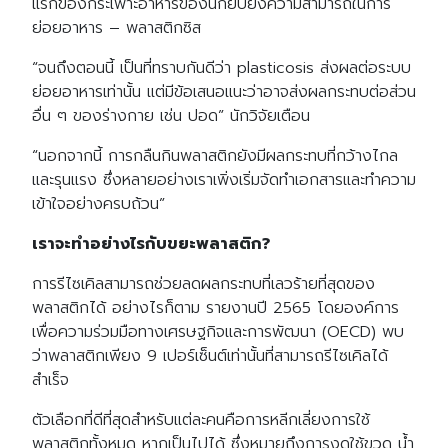
แรกของกระเพาะอาหารของนกยับยั้งความสามารถในการ
ย่อยอาหาร – พลาสติกซิส
“จนถึงตอนนี้ เป็นที่ทราบกันดีว่า plasticosis ส่งผลต่อระบบ
ย่อยอาหารเท่านั้น แต่มีข้อเสนอแนะว่าอาจส่งผลกระทบต่อส่วน
อื่น ๆ ของร่างกาย เช่น ปอด” นักวิจัยเตือน
“นอกจากนี้ การกลืนกินพลาสติกยังมีผลกระทบที่กว้างไกล
และรุนแรง ซึ่งหลายอย่างเราเพิ่งเริ่มจัดทำเอกสารและทำความ
เข้าใจอย่างครบถ้วน”
เราจะทำอย่างไรกับขยะพลาสติก?
การรีไซเคิลสามารถช่วยลดผลกระทบที่เลวร้ายที่สุดของ
พลาสติกได้ อย่างไรก็ตาม รายงานปี 2565 โดยองค์การ
เพื่อความร่วมมือทางเศรษฐกิจและการพัฒนา (OECD) พบ
ว่าพลาสติกเพียง 9 เปอร์เซ็นต์เท่านั้นที่สามารถรีไซเคิลได้
สำเร็จ
ตัวเลือกที่ดีที่สุดสำหรับแต่ละคนคือการหลีกเลี่ยงการใช้
พลาสติกทั้งหมด หากเป็นไปได้ ซึ่งหมายถึงการงดใช้ขวด น้ำ