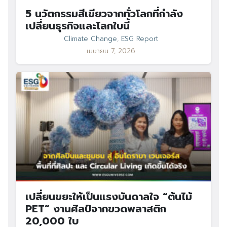
5 นวัตกรรมสีเขียวจากทั่วโลกที่กำลัง
เปลี่ยนธุรกิจและโลกใบนี้
Climate Change
,
ESG Report
เมษายน 7, 2026
เปลี่ยนขยะให้เป็นแรงบันดาลใจ “ต้นไม้
PET” งานศิลป์จากขวดพลาสติก
20,000 ใบ