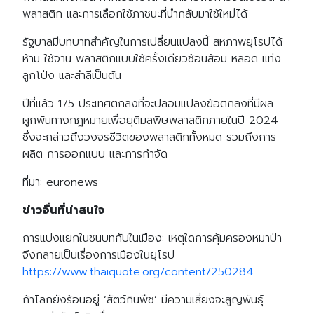
พลาสติก และการเลือกใช้ภาชนะที่นำกลับมาใช้ใหม่ได้
รัฐบาลมีบทบาทสำคัญในการเปลี่ยนแปลงนี้ สหภาพยุโรปได้
ห้าม ใช้จาน พลาสติกแบบใช้ครั้งเดียวช้อนส้อม หลอด แท่ง
ลูกโป่ง และสำลีเป็นต้น
ปีที่แล้ว 175 ประเทศตกลงที่จะปลอมแปลงข้อตกลงที่มีผล
ผูกพันทางกฎหมายเพื่อยุติมลพิษพลาสติกภายในปี 2024
ซึ่งจะกล่าวถึงวงจรชีวิตของพลาสติกทั้งหมด รวมถึงการ
ผลิต การออกแบบ และการกำจัด
ที่มา: euronews
ข่าวอื่นที่น่าสนใจ
การแบ่งแยกในชนบทกับในเมือง: เหตุใดการคุ้มครองหมาป่า
จึงกลายเป็นเรื่องการเมืองในยุโรป
https://www.thaiquote.org/content/250284
ถ้าโลกยังร้อนอยู่ ‘สัตว์กินพืช’ มีความเสี่ยงจะสูญพันธุ์