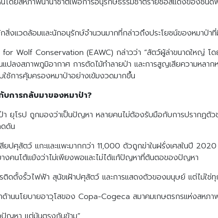
็นโดยสหภาพนานาชาติเพื่อการอนุรักษ์ธรรมชาติรายชื่อสีแดงของชนิดพันธุ์
ักสิ่งแวดล้อมและนักอนุรักษ์จำนวนมากที่กล่าวถึงประโยชน์ของหมาป่าที่
 Wolf Conservation (EAWC) กล่าวว่า “สัตว์ผู้ล่าขนาดใหญ่ โดยเฉพาะ
รเปลี่ยนแปลงสภาพภูมิอากาศ การตัดไม้ทำลายป่า และการสูญเสียความ
คับใช้การคุ้มครองหมาป่าอย่างเข้มงวดมากขึ้น
ญกับการกลับมาของหมาป่า?
่า ยุโรป ถูกมองว่าเป็นปัญหา หลายคนไม่ต้องรับมือกับการปรากฏ
กดดัน
เสียปศุสัตว์ แกะและแพะมากกว่า 11,000 ตัวถูกฆ่าในฝรั่งเศสในปี 20
งคนโต้แย้งว่าไม่เพียงพอและไม่ได้แก้ปัญหาที่ต้นตอของปัญหา
รติดตั้งรั้วไฟฟ้า สุนัขเฝ้าปศุสัตว์ และการแสดงตัวของมนุษย์ แต่ไม่ใช่ทุ
่ปรึกษาด้านนโยบายอาวุโสของ Copa-Cogeca สมาคมเกษตรกรแห่งสหภาพ
รือปัญหา แต่มันตรงกันข้าม”