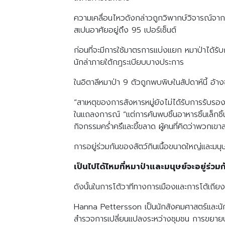
ความเคลื่อนไหวดังกล่าวถูกวิพากษ์วิจารณ์จากเ
สเปนอาศัยอยู่ถึง 95 เปอร์เซ็นต์
ก่อนที่จะมีการใช้มาตรการแบ่งแยก หมาป่าได้รับ
นักล่าภายใต้กฎระเบียบบางประการ
ในอิตาลีหมาป่า 9 ตัวถูกพบพิษในสัปดาห์นี้ อ้
“สาเหตุของการสังหารหมู่ยังไม่ได้รับการรับร
ในแถลงการณ์ “แต่การค้นพบชิ้นอาหารชิ้นเล็กชิ้น
กิจกรรมคร่ำครึและขี้ขลาด ผู้คนที่คิดว่าพวก
การอยู่ร่วมกันของสัตว์กินเนื้อขนาดใหญ่และมนุษย
เป็นไปได้ไหมที่หมาป่าและมนุษย์จะอยู่ร่วม
ดังนั้นในการโต้วาทีทางการเมืองและการโต้เถียง
Hanna Pettersson เป็นนักสังคมศาสตร์และนั
สำรวจการเปลี่ยนแปลงระหว่างชุมชน การขยาย