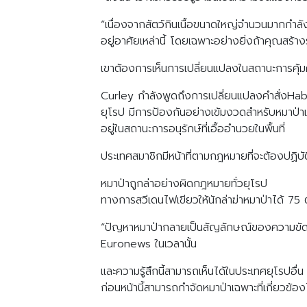
“เนื่องจากสัตว์กินเนื้อขนาดใหญ่จำนวนมากกำล
อยู่อาศัยเหล่านี้ โดยเฉพาะอย่างยิ่งถ้าคุณสร้า
เขาต้องการเห็นการเปลี่ยนแปลงในสถานะการคุ้ม
Curley กำลังพูดถึงการเปลี่ยนแปลงคำสั่งHa
ยุโรป มีการป้องกันอย่างเข้มงวดสำหรับหมาป่
อยู่ในสถานะการอนุรักษ์ที่เอื้ออำนวยในพื้นที่
ประเทศสมาชิกมีหน้าที่ตามกฎหมายที่จะต้องปฏิบัติตา
หมาป่าถูกล่าอย่างผิดกฎหมายทั่วยุโรป
ทางการสวีเดนไฟเขียวให้นักล่าฆ่าหมาป่าได้ 75
“ปัญหาหมาป่ากลายเป็นสัญลักษณ์ของความขัดแย
Euronews ในเวลานั้น
และความรู้สึกนี้สามารถเห็นได้ในประเทศยุโรปอื
ก่อนหน้านี้สามารถกำจัดหมาป่าเฉพาะที่เกี่ยวข้