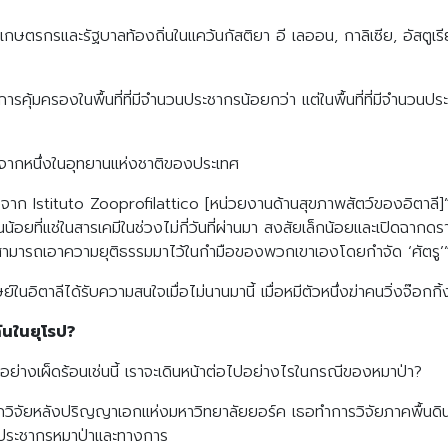
Search
Search
for:
กษตรกรและรัฐบาลท้องถิ่นในแคว้นกัสติยา อี เลออน, กาลิเซีย, อัสตูเรี
การคุ้มครองในพื้นที่ที่มีจำนวนประชากรน้อยกว่า แต่ในพื้นที่ที่มีจำน
างจากหนึ่งในอุทยานแห่งชาติของประเทศ
องจาก Istituto Zooprofilattico [หน่วยงานด้านสุขภาพสัตว์ของอิตาล
น้อยที่แช่ในสารเคมีในช่วงไม่กี่วันที่ผ่านมา สงสัยเล็กน้อยและเปิดฉากดร
เขาสามารถเอาความยุติธรรมมาไว้ในกำมือของพวกเขาเองโดยกำจัด ‘ศัตรู’
์ในอิตาลีได้รับความสนใจเมื่อไม่นานมานี้ เมื่อหมีตัวหนึ่งฆ่าคนวิ่งจ๊อก
กันในยุโรป?
อย่างเผ็ดร้อนเช่นนี้ เราจะเดินหน้าต่อไปอย่างไรในกรณีของหมาป่า?
กวิจัยหลังปริญญาเอกแห่งมหาวิทยาลัยยอร์ค เธอทำการวิจัยภาคพื้นด
ประชากรหมาป่าและทางการ