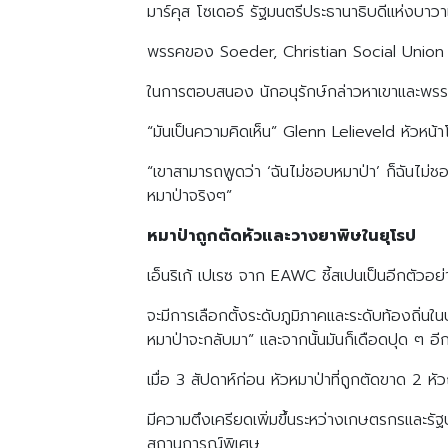
มาร์คุส โซเดอร์ รัฐมนตรีประธานาธิบดีแห่งบาวาเรีย 
พรรคของ Soeder, Christian Social Union (C
ในการตอบสนอง นักอนุรักษ์กล่าวหาเขาและพรร
“มันเป็นความคิดเห็น” Glenn Lelieveld หัว
“เขาสามารถพูดว่า ‘ฉันไม่ชอบหมาป่า’ ก็ฉันไม่
หมาป่าจริงๆ”
หมาป่าถูกตัดหัวและวางยาพิษในยุโรป
เอ็นริเก้ เปเรซ จาก EAWC ชี้สเปนเป็นอีกตัวอย
จะมีการเลือกตั้งระดับภูมิภาคและระดับท้องถิ่นในป
หมาป่าจะกลับมา” และจากนั้นมันก็เดือดปุด ๆ อีก
เมื่อ 3 สัปดาห์ก่อน หัวหมาป่าที่ถูกตัดขาด 
มีความตึงเครียดเพิ่มขึ้นระหว่างเกษตรกรและรั
สถานการณ์พิเศษ