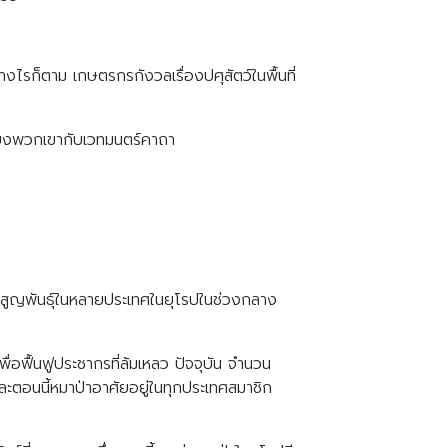
างไรก็ตาม เกษตรกรกังวลเรื่องปศุสัตว์ในพื้นที่
มโยงพวกเขากับเวทมนตร์คาถา
่การสูญพันธุ์ในหลายประเทศในยุโรปในช่วงกลาง
พื่อฟื้นฟูประชากรที่ล้มเหลว ปัจจุบัน จำนวน
ตอนนี้หมาป่าอาศัยอยู่ในทุกประเทศสมาชิก