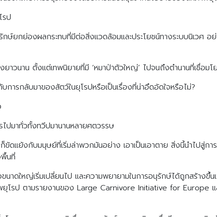
ุโรป
อนุรักษ์ยกย่องผลกระทบที่มีต่อสิ่งแวดล้อมและประโยชน์ทางระบบนิเวศ อย่
าวนาน ตั้งแต่เทพนิยายที่มี ‘หมาป่าตัวใหญ่’ ไปจนถึงตำนานที่เชื่อ
ับการกลับมาของสัตว์ในยุโรปหรือเป็นเรื่องที่น่าอึดอัดใจหรือไม่?
ว
ญจรไปมาทั่วทั้งทวีปมานานหลายศตวรรษ
็ขัดแย้งกับมนุษย์ที่เริ่มล่าพวกมันอย่าง เอาเป็นเอาตาย สิ่งนี้นำไปสู
้นที่
นื้อขนาดใหญ่เริ่มเปลี่ยนไป และความพยายามในการอนุรักษ์ได้ถูกสร้างขึ้นเ
าพยุโรป ตามรายงานของ Large Carnivore Initiative for Europe และ