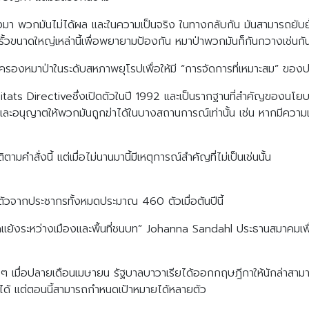
ังมา พวกมันไม่ได้ผล และในความเป็นจริง ในทางกลับกัน มันสามารถยับ
งรั้วขนาดใหญ่เหล่านี้เพื่อพยายามป้องกัน หมาป่าพวกมันก็กันกวางเช่นกั
ครองหมาป่าในระดับสหภาพยุโรปเพื่อให้มี “การจัดการที่เหมาะสม” ของ
bitats Directiveซึ่งเปิดตัวในปี 1992 และเป็นรากฐานที่สำคัญข
าและอนุญาตให้พวกมันถูกฆ่าได้ในบางสถานการณ์เท่านั้น เช่น หากมีคว
มคำสั่งนี้ แต่เมื่อไม่นานมานี้มีเหตุการณ์สำคัญที่ไม่เป็นเช่นนั้น
 ตัวจากประชากรทั้งหมดประมาณ 460 ตัวเมื่อต้นปีนี้
้งระหว่างเมืองและพื้นที่ชนบท” Johanna Sandahl ประธานสมาคมเพื่
่น ๆ เมื่อปลายเดือนเมษายน รัฐบาลบาวาเรียได้ออกกฤษฎีกาให้นักล่าสามาร
องได้ แต่ตอนนี้สามารถกำหนดเป้าหมายได้หลายตัว