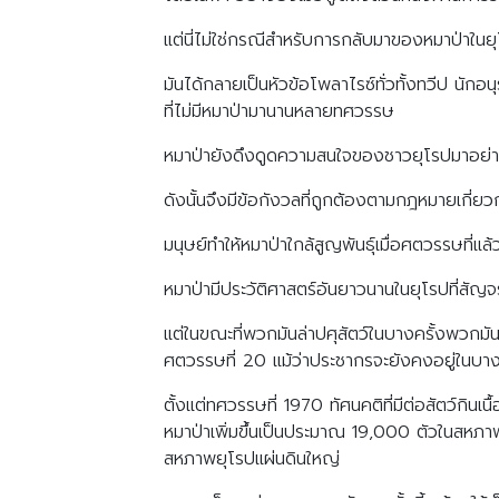
แต่นี่ไม่ใช่กรณีสำหรับการกลับมาของหมาป่าในย
มันได้กลายเป็นหัวข้อโพลาไรซ์ทั่วทั้งทวีป นัก
ที่ไม่มีหมาป่ามานานหลายทศวรรษ
หมาป่ายังดึงดูดความสนใจของชาวยุโรปมาอย่างย
ดังนั้นจึงมีข้อกังวลที่ถูกต้องตามกฎหมายเกี่ยวก
มนุษย์ทำให้หมาป่าใกล้สูญพันธุ์เมื่อศตวรรษที่แล้
หมาป่ามีประวัติศาสตร์อันยาวนานในยุโรปที่สั
แต่ในขณะที่พวกมันล่าปศุสัตว์ในบางครั้งพวกมันก
ศตวรรษที่ 20 แม้ว่าประชากรจะยังคงอยู่ในบางพื
ตั้งแต่ทศวรรษที่ 1970 ทัศนคติที่มีต่อสัตว์กินเ
หมาป่าเพิ่มขึ้นเป็นประมาณ 19,000 ตัวในสหภ
สหภาพยุโรปแผ่นดินใหญ่