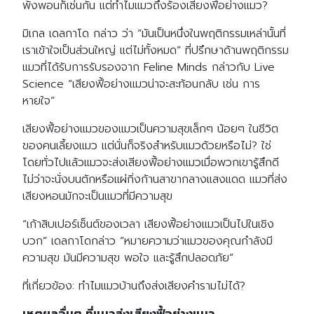
พังพอนก็เช่นกัน แต่ทำไมแมวถึงร้องเสียงฟี้อย่างแมว?
มิเกล เดลกาโด กล่าว ว่า “มันเป็นหนึ่งในพฤติกรรมเหล่านั้นที่
เราเข้าใจเป็นส่วนใหญ่ แต่ไม่ทั้งหมด” ที่ปรึกษาด้านพฤติกรรม
แมวที่ได้รับการรับรองจาก Feline Minds กล่าวกับ Live
Science “เสียงฟี้อย่างแมวน่าจะสะท้อนกลับ เช่น การ
หายใจ”
เสียงฟี้อย่างแมวของแมวเป็นความสุขเล็กๆ น้อยๆ ในชีวิต
ของคนเลี้ยงแมว แต่นั่นก็จริงสำหรับแมวด้วยหรือไม่? ใช่
โดยทั่วไปแล้วแมวจะส่งเสียงฟี้อย่างแมวเมื่อพวกเขารู้สึกดี
ไม่ว่าจะนั่งบนตักหรือแผ่กิ่งก้านสาขากลางแสงแดด แมวที่ส่ง
เสียงหอนมักจะเป็นแมวที่มีความสุข
“เก้าสิบเปอร์เซ็นต์ของเวลา เสียงฟี้อย่างแมวเป็นไปในเชิง
บวก” เดลกาโดกล่าว “หมายความว่าแมวของคุณกำลังมี
ความสุข มันมีความสุข พอใจ และรู้สึกปลอดภัย”
ที่เกี่ยวข้อง: ทำไมแมวบ้านถึงส่งเสียงคำรามไม่ได้?