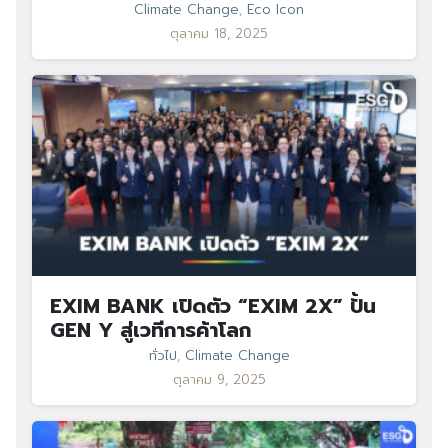
Climate Change
,
Eco Icon
ตุลาคม 18, 2025
EXIM BANK เปิดตัว “EXIM 2X” ปั้น
GEN Y สู่เวทีการค้าโลก
ทั่วไป
,
Climate Change
ตุลาคม 9, 2025