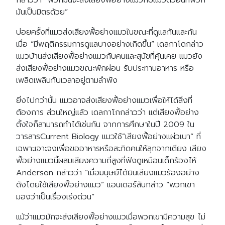
กล่าวว่า “พวกมันจะส่งเสียงฟี้อย่างแมวกับแมวตัวอื่นที่พวก
มันเป็นมิตรด้วย”
บ่อยครั้งที่แมวส่งเสียงฟี้อย่างแมวในขณะที่ดูแลกันและกัน
เมื่อ “มีพฤติกรรมการดูแลบางอย่างเกิดขึ้น” เดลกาโดกล่าว
แมวบ้านส่งเสียงฟี้อย่างแมวกับคนและสุนัขที่คุ้นเคย แมวยัง
ส่งเสียงฟี้อย่างแมวขณะพักผ่อน รับประทานอาหาร หรือ
เพลิดเพลินกับเวลาอยู่ตามลำพัง
ยิ่งไปกว่านั้น แมวอาจส่งเสียงฟี้อย่างแมวเพื่อให้ได้สิ่งที่
ต้องการ ส่วนใหญ่แล้ว เดลกาโกกล่าวว่า แต่เสียงฟี้อย่าง
ตั้งใจก็สามารถทำได้เช่นกัน จากการศึกษาในปี 2009 ใน
วารสารCurrent Biology แมวใช้”เสียงฟี้อย่างแผ่วเบา” ที่
เฉพาะเจาะจงเพื่อขออาหารหรือสะกิดคนให้ลุกจากเตียง เสียง
ฟี้อย่างแมวนี้ผสมเสียงความถี่สูงที่ฟังดูเหมือนเด็กร้องไห้
Anderson กล่าวว่า “เมื่อมนุษย์ได้ยินเสียงแมวร้องอย่าง
ดังโดยใช้เสียงฟี้อย่างแมว” แอนเดอร์สันกล่าว “พวกเขา
มองว่าเป็นเรื่องเร่งด่วน”
แม้ว่าแมวมักจะส่งเสียงฟี้อย่างแมวเมื่อพวกเขามีความสุข ไม่