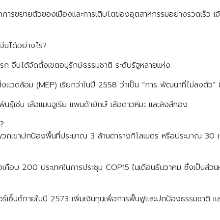
กการขยายตัวของเมืองและการเติบโตของอุตสาหกรรมอย่างรวดเร็ว เจ้าหน้
จีนได้อย่างไร?
รก จีนได้จัดตั้งเขตอนุรักษ์ธรรมชาติ ระดับรัฐหลายแห่ง
ิ่งแวดล้อม (MEP) เรียกว่าในปี 2558 ว่าเป็น “การ พัฒนาที่ไม่ลงตัว” ซึ่งรุก
พันธุ์เช่น เสือแมนจูเรีย แพนด้ายักษ์ เสือดาวหิมะ และลิงสีทอง
ด?
ว พวกเขาปกป้องพื้นที่ประมาณ 3 ล้านตารางกิโลเมตร หรือประมาณ 30 เป
ของเกือบ 200 ประเทศในการประชุม COP15 ในเดือนธันวาคม ซึ่งเป็น
ซ็นต์ภายในปี 2573 เพิ่มเงินทุนเพื่อการฟื้นฟูและปกป้องธรรมชาติ และห