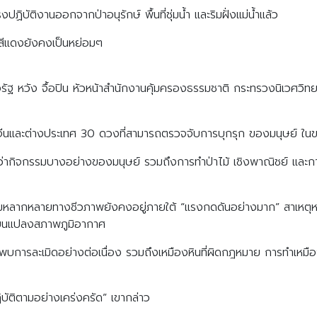
ฏิบัติงานออกจากป่าอนุรักษ์ พื้นที่ชุ่มน้ำ และริมฝั่งแม่น้ำแล้ว
นสีแดงยังคงเป็นหย่อมๆ
งของรัฐ หวัง จื้อปิน หัวหน้าสำนักงานคุ้มครองธรรมชาติ กระทรวงนิเวศ
จีนและต่างประเทศ 30 ดวงที่สามารถตรวจจับการบุกรุก ของมนุษย์ ในขณะท
บุว่ากิจกรรมบางอย่างของมนุษย์ รวมถึงการทำป่าไม้ เชิงพาณิชย์ และ
หลากหลายทางชีวภาพยังคงอยู่ภายใต้ “แรงกดดันอย่างมาก” สาเหตุห
ลี่ยนแปลงสภาพภูมิอากาศ
บการละเมิดอย่างต่อเนื่อง รวมถึงเหมืองหินที่ผิดกฎหมาย การทำเหมื
ฏิบัติตามอย่างเคร่งครัด” เขากล่าว