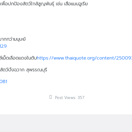
ื่อปกป้องสัตว์ใกล้สูญพันธุ์ เช่น เสือแมนจูเรีย
 มากกว่ามนุษย์
129
์เม็ดเลือดแดงในตับ
https://www.thaiquote.org/content/25009
Search
สัตว์บึงฉวาก สุพรรณบุรี
Search
for:
081
Post Views:
357