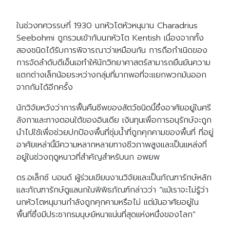
ในช่วงทศวรรษที่ 1930 นกหัวโตหัวหนุมาน Charadrius
Seebohmi ถูกรวมเข้ากับนกหัวโต Kentish เนื่องจากทั้ง
สองชนิดได้รับการพิจารณาว่าเหมือนกัน การถือกำเนิดของ
การจัดลำดับดีเอ็นเอทำให้นักวิทยาศาสตร์สามารถยืนยันความ
แตกต่างเล็กน้อยระหว่างกลุ่มที่มากพอที่จะแยกพวกมันออก
จากกันได้อีกครั้ง
นักวิจัยหวังว่าการฟื้นคืนชีพของสัตว์ชนิดนี้ซึ่งอาศัยอยู่ในศรี
ลังกาและทางตอนใต้ของอินเดีย เงินทุนเพื่อการอนุรักษ์จะถูก
นำไปใช้เพื่อช่วยปกป้องพื้นที่ชุ่มน้ำที่ถูกคุกคามของพื้นที่ ที่อยู่
อาศัยเหล่านี้มีความหลากหลายทางชีวภาพสูงและเป็นแหล่งที่
อยู่ในช่วงฤดูหนาวที่สำคัญสำหรับนก อพยพ
ดร.อเล็กซ์ บอนด์ ผู้ร่วมเขียนงานวิจัยและเป็นภัณฑารักษ์หลัก
และภัณฑารักษ์ดูแลนกในพิพิธภัณฑ์กล่าวว่า “แม้เราจะไม่รู้ว่า
นกหัวโตหนุมานกำลังถูกคุกคามหรือไม่ แต่มันอาศัยอยู่ใน
พื้นที่ซึ่งมีประชากรมนุษย์หนาแน่นที่สุดแห่งหนึ่งของโลก”