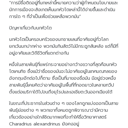
“การมีชื่อติดอยู่ที่นกเหล่านี้หมายความว่าผู้กำหนดนโยบายและ
นักการเมืองจะสังเกตเห็นนกหัวโตเหล่านี้ได้ง่ายขึ้นและดำเนิน
การใด ๆ ที่จำเป็นเพื่อช่วยเหลือพวกมัน”
ปัญหาเกี่ยวกับนกหัวโต
นกหัวโตเป็นครอบครัวของนกชายเลนที่อาศัยอยู่ทั่วโลก
ยกเว้นนกปากห่าง พวกมันกินสัตว์ไม่มีกระดูกสันหลัง แต่ก็มีที่
อยู่อาศัยและวิถีชีวิตที่แตกต่างกัน
หนึ่งในสายพันธุ์ที่แพร่กระจายอย่างกว้างขวางที่สุดคือนกหัว
โตเคนทิช ซึ่งแม้ว่าชื่อของมันจะไม่อาศัยอยู่ในเทศมณฑลของ
อังกฤษอีกต่อไปก็ตาม ซึ่งเป็นที่มาของชื่อมัน มีอยู่ช่วงหนึ่ง
สายพันธุ์นี้เคยคิดว่าอาศัยอยู่ในพื้นที่ที่ทอดยาวในหลายทวีป
ตั้งแต่อเมริกาใต้ไปจนถึงยุโรปและเอเชียตะวันออกเฉียงใต้
ในขณะที่ประชากรในส่วนต่าง ๆ ของโลกถูกแบ่งออกเป็นสาย
พันธุ์ย่อยต่าง ๆ พวกเขาทั้งหมดถูกพิจารณาว่ามีความ
เกี่ยวข้องอย่างใกล้ชิดมากพอที่จะทำให้ชื่อวิทยาศาสตร์
Charadrius alexandrinus ยังคงอยู่