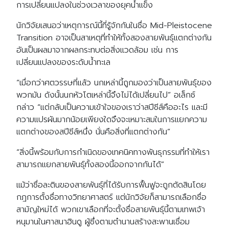
การเปลี่ยนแปลงในช่วงเวลาของยุคน้ำแข็ง
นักวิจัยเสนอว่าเหตุการณ์นี้ที่รู้จักกันในชื่อ Mid-Pleistocene
Transition อาจเป็นสาเหตุที่ทำให้ทั้งสองสายพันธุ์แตกต่างกัน
อันเป็นผลมาจากผลกระทบต่อสิ่งแวดล้อม เช่น การ
เปลี่ยนแปลงของระดับน้ำทะเล
“เมื่อกว่าศตวรรษที่แล้ว นกเหล่านี้ถูกมองว่าเป็นสายพันธุ์ของ
พวกมัน ดังนั้นนกหัวโตเหล่านี้จึงไม่ได้เปลี่ยนไป” อเล็กซ์
กล่าว “แต่กลับเป็นความเข้าใจของเราว่าสปีชีส์คืออะไร และมี
ความแปรผันมากน้อยเพียงใดจึงจะเหมาะสมในการแยกความ
แตกต่างของสปีชีส์หนึ่ง นั่นคือสิ่งที่แตกต่างกัน”
“สิ่งนี้พร้อมกับการกำเนิดของเทคนิคทางพันธุกรรมที่ทำให้เรา
สามารถแยกสายพันธุ์ทั้งสองนี้ออกจากกันได้”
แม้ว่าชื่อละตินของสายพันธุ์ที่ได้รับการฟื้นฟูจะถูกตัดสินโดย
กฎการตั้งชื่อทางวิทยาศาสตร์ แต่นักวิจัยก็สามารถเลือกชื่อ
สามัญใหม่ได้ พวกเขาเลือกที่จะตั้งชื่อสายพันธุ์นี้ตามเทพเจ้า
หนุมานในศาสนาฮินดู ผู้ซึ่งตามตำนานสร้างสะพานเชื่อม