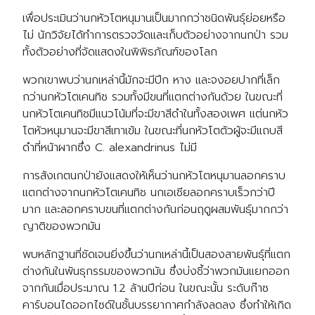
เพื่อประเมินว่านกหัวโตหนุมานเป็นมากกว่าชนิดพันธุ์ย่อยหรือ
ไม่ นักวิจัยได้ทำการตรวจวัดและเก็บตัวอย่างจากนกป่า รวม
ทั้งตัวอย่างที่จัดแสดงในพิพิธภัณฑ์ของโลก
พวกเขาพบว่านกเหล่านี้มักจะมีปีก หาง และจงอยปากที่เล็ก
กว่านกหัวโตเคนทิช รวมทั้งมีขนที่แตกต่างกันด้วย ในขณะที่
นกหัวโตเคนทิชมีแนวโน้มที่จะมีขาสีดำในทั้งสองเพศ แต่นกหัว
โตหัวหนุมานจะมีขาสีเทาเข้ม ในขณะที่นกหัวโตตัวผู้จะมีแถบสี
ดำที่หน้าผากซึ่ง C. alexandrinus ไม่มี
การสังเกตนกป่ายังแสดงให้เห็นว่านกหัวโตหนุมานลอกคราบ
แตกต่างจากนกหัวโตเคนทิช นกเอเชียลอกคราบเร็วกว่าปี
มาก และลอกคราบขนที่แตกต่างกันก่อนฤดูผสมพันธุ์มากกว่า
ญาติของพวกมัน
พบหลักฐานที่ชัดเจนยิ่งขึ้นว่านกเหล่านี้เป็นสองสายพันธุ์ที่แตก
ต่างกันในพันธุกรรมของพวกมัน ซึ่งบ่งชี้ว่าพวกมันแยกออก
จากกันเมื่อประมาณ 1.2 ล้านปีก่อน ในขณะนั้น ระดับก๊าซ
คาร์บอนไดออกไซด์ในชั้นบรรยากาศกำลังลดลง ซึ่งทำให้เกิด