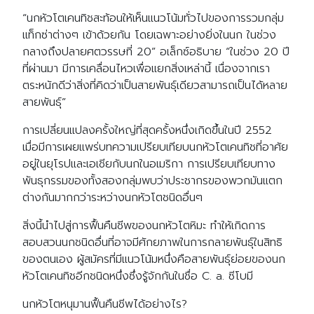
“นกหัวโตเคนทิชสะท้อนให้เห็นแนวโน้มทั่วไปของการรวมกลุ่ม
แท็กซ่าต่างๆ เข้าด้วยกัน โดยเฉพาะอย่างยิ่งในนก ในช่วง
กลางถึงปลายศตวรรษที่ 20” อเล็กซ์อธิบาย “ในช่วง 20 ปี
ที่ผ่านมา มีการเคลื่อนไหวเพื่อแยกสิ่งเหล่านี้ เนื่องจากเรา
ตระหนักดีว่าสิ่งที่คิดว่าเป็นสายพันธุ์เดียวสามารถเป็นได้หลาย
สายพันธุ์”
การเปลี่ยนแปลงครั้งใหญ่ที่สุดครั้งหนึ่งเกิดขึ้นในปี 2552
เมื่อมีการเผยแพร่บทความเปรียบเทียบนกหัวโตเคนทิชที่อาศัย
อยู่ในยุโรปและเอเชียกับนกในอเมริกา การเปรียบเทียบทาง
พันธุกรรมของทั้งสองกลุ่มพบว่าประชากรของพวกมันแตก
ต่างกันมากกว่าระหว่างนกหัวโตชนิดอื่นๆ
สิ่งนี้นำไปสู่การฟื้นคืนชีพของนกหัวโตหิมะ ทำให้เกิดการ
สอบสวนนกชนิดอื่นที่อาจมีศักยภาพในการกลายพันธุ์ในสิทธิ
ของตนเอง ผู้สมัครที่มีแนวโน้มหนึ่งคือสายพันธุ์ย่อยของนก
หัวโตเคนทิชอีกชนิดหนึ่งซึ่งรู้จักกันในชื่อ C. a. ซีโบมี
นกหัวโตหนุมานฟื้นคืนชีพได้อย่างไร?