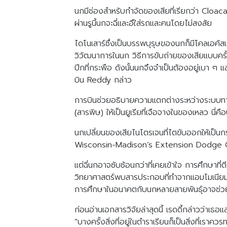
นกมีช่องสำหรับกำจัดของเสียที่เรียกว่า Cloa
ผ่านรูนี้นกจะฉี่และอึใส่รถและคนโดยไม่สงสัย
ไดโนเสาร์ซึ่งเป็นบรรพบุรุษของนกก็มีโคลเอคัสเ
วิวัฒนาการในนก วิธีการขับถ่ายของเสียแบบครั้ง
ปีกที่กระพือ ดังนั้นนกจึงจำเป็นต้องอยู่เบา ๆ
บิน Reddy กล่าว
การบินช่วยอธิบายความแตกต่างระหว่างระบบทาง
(สารพิษ) ให้เป็นยูเรียที่เจือจางในของเหลว นี่คือป
นกเปลี่ยนของเสียไนโตรเจนที่ไตขับออกให้เป็นกร
Wisconsin-Madison’s Extension Dodge Coun
แต่ฉี่นกอาจซับซ้อนกว่าที่เคยเข้าใจ การศึกษา
วิทยาศาสตร์พบสารประกอบที่ทำจากแอมโมเนียม แ
การศึกษาในอนาคตกับนกหลายสายพันธุ์อาจช่วยอธ
ก่อนอ่านเอกสารวิจัยล่าสุดนี้ เรดดี้กล่าวว่าเ
“บางครั้งสิ่งที่อยู่ในตำราเรียนก็เป็นสิ่งที่เรา