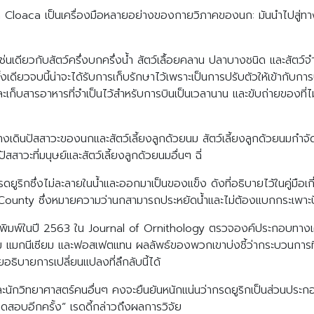
ca Cloaca เป็นเครื่องมือหลายอย่างของกายวิภาคของนก: มันนำไปสู่ทาง
ช่นเดียวกับสัตว์ครึ่งบกครึ่งน้ำ สัตว์เลื้อยคลาน ปลาบางชนิด และสัตว
เดียวจบนี้น่าจะได้รับการเก็บรักษาไว้เพราะเป็นการปรับตัวให้เข้ากับก
 และเก็บสารอาหารที่จำเป็นไว้สำหรับการบินเป็นเวลานาน และขับถ่ายของท
เดินปัสสาวะของนกและสัตว์เลี้ยงลูกด้วยนม สัตว์เลี้ยงลูกด้วยนมกำจ
ัสสาวะที่มนุษย์และสัตว์เลี้ยงลูกด้วยนมอื่นๆ ฉี่
ดยูริกซึ่งไม่ละลายในน้ำและออกมาเป็นของแข็ง ดังที่อธิบายไว้ในคู่มือ
ty ซึ่งหมายความว่านกสามารถประหยัดน้ำและไม่ต้องแบกกระเพาะปัสส
ที่ตีพิมพ์ในปี 2563 ใน Journal of Ornithology ตรวจองค์ประกอบทางเค
มกนีเซียม และฟอสเฟตแทน ผลลัพธ์ของพวกเขาบ่งชี้ว่ากระบวนการที่ไม
ิบายการเปลี่ยนแปลงที่ลึกลับนี้ได้
ธอและนักวิทยาศาสตร์คนอื่นๆ คงจะยืนยันหนักแน่นว่ากรดยูริกเป็นส่วนปร
ควรทดสอบอีกครั้ง” เรดดี้กล่าวถึงผลการวิจัย