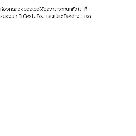
อ ห้องทดลองของเธอใช้อุจจาระจากนกหัวโต ที่
บอาหารของนก ไมโครไบโอม และแม้แต่โรคต่างๆ เรด