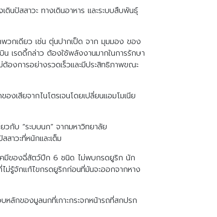
เดินปัสสาวะ ทางเดินอาหาร และระบบสืบพันธุ์
์จำพวกเดียว เช่น ตุ่นปากเป็ด จาก มุมมอง ของ
ารบิน เรดดี้กล่าว ต้องใช้พลังงานมากในการรักษา
ี่ไม่ต้องการอย่างรวดเร็วและมีประสิทธิภาพขณะ
ัดของเสียจากไนโตรเจนโดยเปลี่ยนแอมโมเนีย
เกี่ยวกับ “ระบบนก” จากมหาวิทยาลัย
าวะที่หนักและเต็ม
มีของฉี่สัตว์ปีก 6 ชนิด ไม่พบกรดยูริก นัก
่รู้จักแก้ไขกรดยูริกก่อนที่มันจะออกจากหาง
ะกอบหลักของมูลนกที่เกาะกระจกหน้ารถที่สกปรก