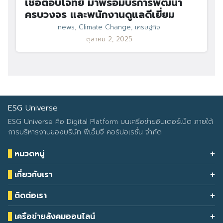
เชื่อตอบโจทย์ มาพร้อมบริการพัฒนา
ครบวงจร และพนักงานดูแลดีเยี่ยม
news
,
Climate Change
,
เศรษฐกิจ
ตุลาคม 2, 2025
ESG Universe
ESG Universe คือ Digital Platform บนเครือข่ายอินเตอร์เน็ต ภายใต้
การบริหารงานของบริษัท พีเอ็มจี คอร์ปอเรชั่น จำกัด
หมวดหมู่
Health & Wellness
เกี่ยวกับเรา
Eco Icon
Our Services
ESG Data
ติดต่อเรา
About Us
โทรศัพท์: 090-549-2524
Climate Change
Contact Us
เครือข่ายสังคมออนไลน์
ESG Report