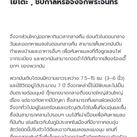
โยโตะ , ชิปกาลีหรือจิ้งจกพระจันทร์
จิ้งจกส่วนใหญ่ออกหากินเวลากลางคืน ซ่อนตัวในตอนกลาง
วันและออกหาแมลงในตอนกลางคืน สามารถเห็นพวกมันปีน
กำแพงบ้านและอาคารอื่นๆ เพื่อค้นหาแมลงที่ดึงดูดแสงไฟ
จากระเบียง และพวกมันสามารถจดจำได้ทันทีจากเสียงร้องเจี๊
ยกๆ ของพวกมัน
พวกมันเติบโตจนมีความยาวระหว่าง 7.5–15 ซม. (3–6 นิ้ว)
และมีชีวิตอยู่ได้ประมาณ 7 ปี จิ้งจกเหล่านี้ไม่มีพิษและไม่เป็น
อันตรายต่อมนุษย์ ตุ๊กแกขนาดกลางถึงขนาดใหญ่ส่วนใหญ่
เชื่อง แต่อาจกัดหากมีปัญหา ซึ่งสามารถทิ่มแทงผิวหนังได้
จิ้งจกทั่วไปอยู่ในเขตร้อนและเจริญเติบโตในพื้นที่อบอุ่นและชื้น
ซึ่งมันสามารถคลานไปรอบๆ บนไม้ที่เน่าเปื่อยเพื่อค้นหาแมลง
ที่มันกิน เช่นเดียวกับในภูมิประเทศในเมืองที่มีอากาศอบอุ่น
สัตว์ชนิดนี้ปรับตัวได้ดีและอาจกินแมลงและแมงมุม แทนที่