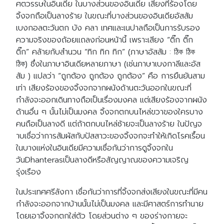
ศตวรรษในอินเดีย ในบางส่วนของอินเดีย เสียงที่ร้องโดย
จิ้งจกถือเป็นลางร้าย ในขณะที่บางส่วนของอินเดียอัสสัม
เบงกอลตะวันตก บัง คลา เทศและเนปาลถือเป็นการรับรอง
ความจริงของถ้อยแถลงก่อนหน้านี้ เพราะเสียง “ติ๊ก ติ๊ก
ติ๊ก” คล้ายกับสำนวน “ทิก ทิก ทิก” (ภาษาอัสสัม : ঠিক ঠিক
ঠিক) ซึ่งในภาษาอินเดียหลายภาษา (เช่นภาษาเบงกาลีและอัส
สัม ) แปลว่า “ถูกต้อง ถูกต้อง ถูกต้อง” คือ การยืนยันสาม
เท่า เสียงร้องของจิ้งจกจากผนังด้านตะวันออกในขณะที่
กำลังจะออกเดินทางถือเป็นเรื่องมงคล แต่เสียงร้องจากผนัง
ด้านอื่น ๆ นั้นไม่เป็นมงคล จิ้งจกตกบนไหล่ขวาของใครบาง
คนถือเป็นลางดี แต่ถ้าตกบนไหล่ซ้ายจะเป็นลางร้าย ในปัญจ
าบเชื่อว่าการสัมผัสกับปัสสาวะของจิ้งจกจะทำให้เกิดโรคเรื้อน
ในบางแห่งในอินเดียมีความเชื่อกันว่าการดูจิ้งจกใน
วันDhanterasเป็นลางดีหรือสัญญาณของความเจริญ
รุ่งเรือง
ในประเทศศรีลังกา เชื่อกันว่าการที่จิ้งจกส่งเสียงในขณะที่มีคน
กำลังจะออกจากบ้านนั้นไม่เป็นมงคล และมีศาสตร์การทำนาย
โดยเอาจิ้งจกตกใส่ตัว โดยส่วนต่าง ๆ ของร่างกายจะ