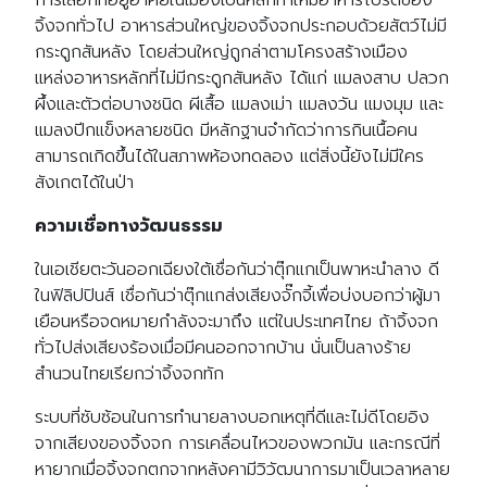
การเลือกที่อยู่อาศัยในเมืองเป็นหลักทำให้มีอาหารโปรดของ
จิ้งจกทั่วไป อาหารส่วนใหญ่ของจิ้งจกประกอบด้วยสัตว์ไม่มี
กระดูกสันหลัง โดยส่วนใหญ่ถูกล่าตามโครงสร้างเมือง
แหล่งอาหารหลักที่ไม่มีกระดูกสันหลัง ได้แก่ แมลงสาบ ปลวก
ผึ้งและตัวต่อบางชนิด ผีเสื้อ แมลงเม่า แมลงวัน แมงมุม และ
แมลงปีกแข็งหลายชนิด มีหลักฐานจำกัดว่าการกินเนื้อคน
สามารถเกิดขึ้นได้ในสภาพห้องทดลอง แต่สิ่งนี้ยังไม่มีใคร
สังเกตได้ในป่า
ความเชื่อทางวัฒนธรรม
ในเอเชียตะวันออกเฉียงใต้เชื่อกันว่าตุ๊กแกเป็นพาหะนำลาง ดี
ในฟิลิปปินส์ เชื่อกันว่าตุ๊กแกส่งเสียงจั๊กจี้เพื่อบ่งบอกว่าผู้มา
เยือนหรือจดหมายกำลังจะมาถึง แต่ในประเทศไทย ถ้าจิ้งจก
ทั่วไปส่งเสียงร้องเมื่อมีคนออกจากบ้าน นั่นเป็นลางร้าย
สำนวนไทยเรียกว่าจิ้งจกทัก
ระบบที่ซับซ้อนในการทำนายลางบอกเหตุที่ดีและไม่ดีโดยอิง
จากเสียงของจิ้งจก การเคลื่อนไหวของพวกมัน และกรณีที่
หายากเมื่อจิ้งจกตกจากหลังคามีวิวัฒนาการมาเป็นเวลาหลาย