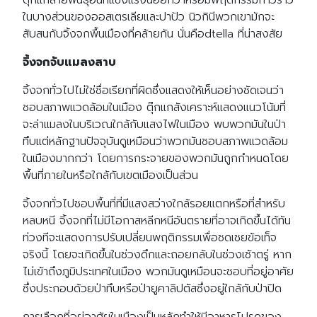
ตุ๊กแกสายพันธุ์อื่นที่แข็งแรงน้อยกว่าหรือมีพฤติกรรมก้าวร้าว
ในบางส่วนของออสเตรเลียและปาปัว นิวกินีพวกเขามักจะ
สับสนกับจิ้งจกพื้นเมืองที่คล้ายกัน นั่นคือdtella ที่น่าสงสัย
จิ้งจกจับแมลงสาบ
จิ้งจกทั่วไปไม่ใช่ชื่อเรียกที่ผิดซึ่งแสดงให้เห็นอย่างชัดเจนว่า
ชอบสภาพแวดล้อมในเมือง ตุ๊กแกสังเคราะห์แสดงแนวโน้มที่
จะล่าแมลงในบริเวณใกล้กับแสงไฟในเมือง พบพวกมันในป่า
ทึบแต่หลักฐานปัจจุบันดูเหมือนว่าพวกมันชอบสภาพแวดล้อม
ในเมืองมากกว่า โดยการกระจายของพวกมันถูกกำหนดโดย
พื้นที่ภายในหรือใกล้กับเขตเมืองเป็นส่วน
จิ้งจกทั่วไปชอบพื้นที่ที่มีแสงสว่างใกล้รอยแตกหรือที่สำหรับ
หลบหนี จิ้งจกที่ไม่มีโอกาสหลีกหนีอันตรายที่อาจเกิดขึ้นได้ทัน
ท่วงทีจะแสดงการปรับเปลี่ยนพฤติกรรมเพื่อชดเชยข้อเท็จ
จริงนี้ โดยจะเกิดขึ้นในช่วงดึกและถอยกลับในช่วงเช้าตรู่ หาก
ไม่เข้าถึงภูมิประเทศในเมือง พวกมันดูเหมือนจะชอบที่อยู่อาศัย
ซึ่งประกอบด้วยป่าทึบหรือป่ายูคาลิปตัสซึ่งอยู่ใกล้กับป่าปิด