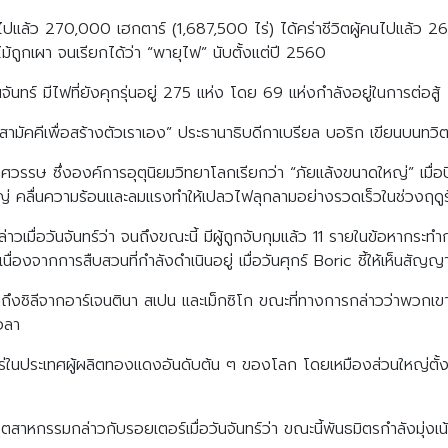
ที่ไปแล้ว 270,000 เฮกตาร์ (1,687,500 ไร่) ได้คร่าชีวิตผู้คนไปแล้ว 
่าไม้ถูกเผา จนเรียกได้ว่า “พายุไฟ” นับตั้งแต่ปี 2560
ันทร์ มีไฟที่ยังคุกรุ่นอยู่ 275 แห่ง โดย 69 แห่งกำลังอยู่ในการต่อสู้
มัคคีเพื่อสร้างตัวเราเอง” ประธานาธิบดีกาเบรียล บอริก เขียนบนทวิต
ษ ซึ่งองค์การอุตุนิยมวิทยาโลกเรียกว่า “ภัยแล้งขนาดใหญ่” เมื่อปีที่แ
หญ่ คลื่นความร้อนและลมแรงทำให้เปลวไฟลุกลามอย่างรวดเร็วในช่วงฤดู
ื่อวันจันทร์ว่า จนถึงขณะนี้ มีผู้ถูกจับกุมแล้ว 11 รายในข้อหากระทำกา
องจากการสืบสวนที่กำลังดำเนินอยู่ เมื่อวันศุกร์ Boric ชี้ให้เห็นสัญ
มาถึงชิลีจากอาร์เจนตินา สเปน และเม็กซิโก ขณะที่ทางการกล่าวว่าพวกเข
อลา
ร่ในประเทศผู้ผลิตทองแดงอันดับต้น ๆ ของโลก โดยเหมืองส่วนใหญ่ตั้
กรรมกล่าวกับรอยเตอร์เมื่อวันจันทร์ว่า ขณะนี้พันธมิตรกำลังมุ่งเน้น