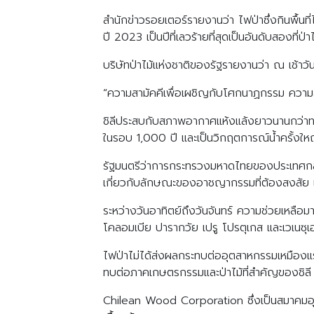
สำนักข่าวรอยเตอร์รายงานว่า ไฟป่าซึ่งกินพื้น
ปี 2023 เป็นปีที่เลวร้ายที่สุดเป็นอันดับสองที่ป
บริษัทป่าไม้แห่งชาติของรัฐรายงานว่า ณ เช้าวันจ
“ความสามัคคีเพื่อเผชิญกับโศกนาฏกรรม ความสา
ชิลีประสบกับสภาพอากาศแห้งแล้งยาวนานกว่าทศวรร
ในรอบ 1,000 ปี และเป็นวิกฤตการณ์น้ำครั้งใ
รัฐมนตรีว่าการกระทรวงมหาดไทยของประเทศกล่าวเม
เกี่ยวกับลักษณะของอาชญากรรมที่ต้องสงสัย เนื่
ระหว่างวันอาทิตย์ถึงวันจันทร์ ความช่วยเหลือ
โคลอมเบีย ปารากวัย เปรู โปรตุเกส และเวเนซุเ
ไฟป่าไม่ได้ส่งผลกระทบต่ออุตสาหกรรมเหมืองแ
ทบต่อภาคเกษตรกรรมและป่าไม้ที่สำคัญของชิลี
Chilean Wood Corporation ซึ่งเป็นสมาคมอุตสาห