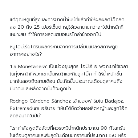
แต่อุณหภูมิที่สูงและการขาดน้ำในปีที่แล้วทำให้ผลผลิตโอ๊กลด
ลง 20 ถึง 25 เปอร์เซ็นต์ หมูใช้เวลานานกว่าจะได้น้ำหนักที่
เหมาะสม ทำให้การผลิตแฮมอิเบริโกล่าช้าออกไป
หมูไอบีเรียได้รับผลกระทบจากการเปลี่ยนแปลงสภาพภูมิ
อากาศอย่างไร?
‘La Monetanera’ เป็นช่วงขุนสุกร ไอบีเรี ย พวกเขาใช้เวลา
ในทุ่งหญ้าที่พวกเขาเล็มหญ้าและกินลูกโอ๊ก ทำให้น้ำหนักขึ้น
มากในสองถึงสามเดือน มันเกิดขึ้นประมาณเดือนตุลาคมถึง
มีนาคมและหลังจากนั้นก็จะถูกฆ่า
Rodrigo Cárdeno Sánchez เจ้าของฟาร์มใน Badajoz,
Extremadura อธิบาย “เห็นได้ชัดว่าผลผลิตหญ้าและลูกโอ๊ก
ลดลงมากในปีนี้”
“เรากำลังพูดถึงสัตว์ที่ควรจะมีน้ำหนักประมาณ 90 กิโลกรัม
ในเดือนตุลาคมและสิ้นสุดในเดือนมกราคมที่ประมาณ 150 หรือ