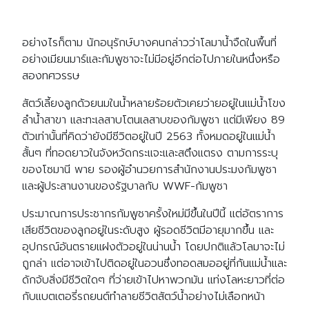
อย่างไรก็ตาม นักอนุรักษ์บางคนกล่าวว่าโลมาน้ำจืดในพื้นที่
อย่างเมียนมาร์และกัมพูชาจะไม่มีอยู่อีกต่อไปภายในหนึ่งหรือ
สองทศวรรษ
สัตว์เลี้ยงลูกด้วยนมในน้ำหลายร้อยตัวเคยว่ายอยู่ในแม่น้ำโขง
ลำน้ำสาขา และทะเลสาบโตนเลสาบของกัมพูชา แต่มีเพียง 89
ตัวเท่านั้นที่คิดว่ายังมีชีวิตอยู่ในปี 2563 ทั้งหมดอยู่ในแม่น้ำ
สั้นๆ ที่ทอดยาวในจังหวัดกระแจะและสตึงแตรง ตามการระบุ
ของโซมานี พาย รองผู้อำนวยการสำนักงานประมงกัมพูชา
และผู้ประสานงานของรัฐบาลกับ WWF-กัมพูชา
ประมาณการประชากรกัมพูชาครั้งใหม่มีขึ้นในปีนี้ แต่อัตราการ
เสียชีวิตของลูกอยู่ในระดับสูง ผู้รอดชีวิตมีอายุมากขึ้น และ
อุปกรณ์อันตรายแฝงตัวอยู่ในน่านน้ำ โดยปกติแล้วโลมาจะไม่
ถูกล่า แต่อาจเข้าไปติดอยู่ในอวนซึ่งทอดสมออยู่ที่ก้นแม่น้ำและ
ดักจับสิ่งมีชีวิตใดๆ ที่ว่ายเข้าไปหาพวกมัน แท่งโลหะยาวที่ต่อ
กับแบตเตอรี่รถยนต์ทำลายชีวิตสัตว์น้ำอย่างไม่เลือกหน้า