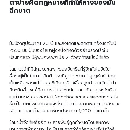
ตาข่ายผิดกฎหมายที่ทำให้หางของมัน
ฉีกขาด
มันมีอายุประมาณ 20 ปี และสังเกตและติดตามครั้งแรกในปี
2550 มันเป็นของโลมาฝูงหนึ่งที่หดตัวอย่างรวดเร็วใน
ประเทศลาว มีผู้พบศพเพศเมีย 2 ตัวสุดท้ายเมื่อปีที่แล้ว
โลมาแม่น้ำที่มีลักษณะเฉพาะของจีนหรือที่รู้จักกันในจีนใน
ชื่อbaijiเป็นโลมาน้ำจืดตัวแรกที่ถูกประกาศว่าสูญพันธุ์ โดย
เป็นเหยื่อของแม่น้ำแยงซีเกียง สัตว์เลี้ยงลูกด้วยนมในน้ำน้ำ
จืดชนิดอื่น ๆ ก็มีอาการย่ำแย่เช่นกัน โลมาหัวบาตรหลังเรียบ
แม่น้ำแยงซีเกียงของจีน Neophocaena asiaeorientalis
ซึ่งเป็นวาฬมีฟันสายพันธุ์หนึ่ง ว่ากันว่าฉลาดพอ ๆ กับลิงบาง
ชนิด แต่ตอนนี้มีจำนวนเพียงประมาณ 1,000 ตัวเท่านั้น
โลมาน้ำจืดที่เหลืออีก 6 สายพันธุ์ถูกกำหนดโดยสหภาพ
นานาชาติเพื่อการอนุรักษ์ธรรมชาติว่าใกล้สูญพันธุ์หรือใกล้