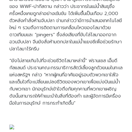
ของ WWF-ปากีสถาน กล่าวว่า ประชากรในแม่น้ำสินธุซึ่ง
ครั้งหนึ่งเคยถูกล่าอย่างเข้มข้น ได้เพิ่มขึ้นเป็นเกือบ 2,000
ตัวหลังคำสั่งห้ามจับปลา ข่านกล่าวว่ามีการนำเสนอเทคโนโลยี
ใหม่ ๆ รวมถึงการติดตามการเคลื่อนไหวของโลมาด้วย
ดาวเทียมและ “pingers” ซึ่งส่งเสียงที่ขับไล่โลมาออกจาก
อวนจับปลา จีนยังสั่งห้ามตกปลาในแม่น้ำแยงซีเพื่อช่วยรักษา
ปลาโลมาไร้ครีบ
“ยังไม่สายเกินไปที่จะช่วยชีวิตโลมาเหล่านี้” ฟรานเซส เอ็มดี
กัลแลนด์ ประธานคณะกรรมาธิการสัตว์เลี้ยงลูกด้วยนมในทะเล
แห่งสหรัฐฯ กล่าว “หากผู้คนที่อาศัยอยู่รอบตัวพวกเขาใส่ใจ
และเต็มใจที่จะเปลี่ยนแปลงชีวิตของพวกเขาเพื่อแบ่งปันแม่น้ำ
กับพวกเขา นักอนุรักษ์เข้าใจถึงภัยคุกคามที่พวกเขาเผชิญ
ดังนั้นสามารถให้คำแนะนำในสิ่งที่ต้องทำ และผู้จัดการมีเครื่อง
มือในการอนุรักษ์ การกระทำเกิดขึ้น”