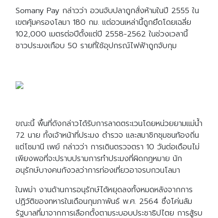
Somany Pay กล่าวว่า อวนจับปลาถูกสั่งห้ามในปี 2555 ใน
เขตคุ้มครองโลมา 180 กม. แต่อวนเหล่านี้ถูกยึดโดยเฉลี่ย
102,000 เมตรต่อปีตั้งแต่ปี 2558-2562 ในช่วงเวลานี้
ชาวประมงเกือบ 50 รายที่ใช้อุปกรณ์ไฟฟ้าถูกจับกุม
ขณะนี้ พื้นที่ดังกล่าวได้รับการลาดตระเวนโดยหน่วยยามแม่น้ำ
72 นาย ทั้งเจ้าหน้าที่ประมง ตำรวจ และสมาชิกชุมชนท้องถิ่น
แต่โซมานี เพย์ กล่าวว่า การเดินตรวจตรา 10 วันต่อเดือนไม่
เพียงพอที่จะปราบปรามการทำประมงที่ผิดกฎหมาย นัก
อนุรักษ์บางคนกังวลว่าการท่องเที่ยวอาจรบกวนโลมา
ในพม่า งานด้านการอนุรักษ์ได้หยุดลงทั้งหมดหลังจากการ
ปฏิวัติของทหารในเดือนกุมภาพันธ์ พ.ศ. 2564 ซึ่งโค่นล้ม
รัฐบาลที่มาจากการเลือกตั้งตามระบอบประชาธิปไตย การสู้รบ