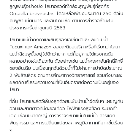
สูญพันธุ์อย่างยิ่ง โลมาอิรวดีที่ใกล้จะสูญพันธุ์ที่สุดคือ
Orcaella brevirostris โดยเหลือเพียงประมาณ 250 ตัวใน
กัมพูชา เมียนมาร์ และอินโดนีเซีย ตามการสำรวจสำมะโน
ประชากรครั้งล่าสุดในปี 2563
โลมาในแม่น้ำคงคาและสินธุของเอเชียใต้และโลมาแม่น้ำ
Tucuxi และ Amazon ของละตินอเมริกาหรือที่เรียกว่าโลมา
แม่น้ำสีชมพูนั้นอยู่ได้ดีกว่ามาก แต่ก็อยู่ภายใต้แรงกดดัน
หลายอย่างเช่นเดียวกัน ตัวอย่างเช่น แม่น้ำคงคาอันศักดิ์สิทธิ์
ของอินเดีย ปนเปื้อนทุกวันด้วยน้ำที่ไม่ผ่านการบำบัดประมาณ
2 พันล้านลิตร ตามการศึกษาทางวิทยาศาสตร์ รวมถึงยาและ
ผลิตภัณฑ์เสริมความงามที่เป็นอันตรายต่อความเป็นอยู่ของ
โลมา
ที่อื่น โลมาและสัตว์เลี้ยงลูกด้วยนมในน่านน้ำจืดอื่นๆ เผชิญกับ
อวนและสายยาวที่มีตะขอเกี่ยว ไฟฟ้าแรงสูงช็อต ระเบิดทำ
เอง เขื่อนขนาดใหญ่ การจราจรหนาแน่นในแม่น้ำ การแยก
พันธุกรรม และการเปลี่ยนแปลงสภาพภูมิอากาศที่มากขึ้นเรื่อย
ๆ