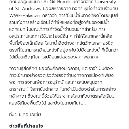
กักขังอยู่ในแม่น้ำ และ Gill Braulik นักวิจัยจาก University
of St. Andrews ของสหราชอาณาจักร ผู้ซึ่งทำงานร่วมกับ
WWF-Pakistan กล่าวว่า การใช้แม่น้ำในทางที่ผิดโดยมนุษย์
รวมถึงการสร้างเขื่อนได้ทำให้แหล่งที่อยู่อาศัยของแม่น้ำ
แตกแยก ในขณะที่การกำจัดน้ำจำนวนมากสำหรับ การ
ชลประทานและการใช้ประโยชน์อื่น ๆ ทำให้โลมาเหล่านี้เหลือ
พื้นที่เพียงเล็กน้อย โลมาน้ำจืดต่างจากสัตว์ทะเลหลายชนิด
ตรงที่ไม่สามารถย้ายแหล่งที่อยู่อาศัยไปยังแหล่งน้ำที่เย็นกว่า
ได้เมื่อเผชิญกับการเปลี่ยนแปลงของสภาพอากาศ
“ความรู้สึกลึกๆ ของฉันคือยังมีเวลาอยู่ แต่เราจำเป็นต้อง
ก้าวเข้ามาอย่างรวดเร็วด้วยเจตจำนงทางการเมืองที่เพียง
พอ การลงทุนเพื่อการอนุรักษ์ และการสนับสนุนจาก
สาธารณะ” โยกานันด์กล่าว “เราจำเป็นต้องดำเนินการอย่าง
กล้าหาญ ซึ่งขณะนี้ช่วยให้ประชากรโลมาหัวบาตรหลังเรียบ
แยงซีเกียงฟื้นตัวได้ และยังไม่สายเกินไป”.
ที่มา: นิเคอิ เอเชีย
ข่าวอื่นที่น่าสนใจ