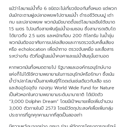
แม้ว่าโลมาแม่น้ำทั้ง 6 ชนิดจะไม่เกี่ยวข้องกันทั้งหมด แต่พวก
มันมักจะตามฝูงปลาอพยพไปตามแม่น้ำ ดำรงชีวิตบนปู เต่า
กบ และปลาอพยพ พวกมันมีขนาดตั้งแต่โลมาเอเชียใต้ขนาด
1.5 เมตร ไปจนถึงสายพันธุ์แม่น้ำอะเมซอน ซึ่งสามารถเติบโต
ได้ยาวถึง 2.5 เมตร และหนักเกือบ 200 กิโลกรัม ในน้ำขุ่น
พวกมันต้องอาศัยการเปล่งเสียงและการตรวจจับคลื่นเสียง
หรือ echolocation เพื่อนำทาง ตรวจจับเหยื่อ และสื่อสาร
ระหว่างกัน ตัวที่อยู่ในแม่น้ำคงคาและแม่น้ำสินธุนั้นตาบอด
หากพวกมันทั้งหมดตายไป รัฐบาลและองค์กรอนุรักษ์บาง
แห่งก็ไม่ได้ใช้ความพยายามในการอนุรักษ์หรือรักษา ซึ่งเน้น
ย้ำว่าปลาโลมาเป็นสายพันธุ์ที่โดดเด่นเช่นเดียวกับเสือ แรด
และลิงอุรังอุตัง กองทุน World Wide Fund for Nature
เป็นหัวหอกในความพยายามระดับนานาชาติ ได้เปิดตัว
“3,000 Dolphin Dream” โดยมีเป้าหมายเพื่อเพิ่มจำนวน
3,000 ตัวภายในปี 2573 โดยมีวัตถุประสงค์เพื่อเพิ่มกลุ่ม
ประชากรที่ถูกคุกคามมากที่สุดเป็นสองเท่า
มีความหวังบางอย่าง อุซมา ข่าน ผู้จัดการโครงการอนุรักษ์