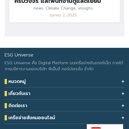
ครบวงจร และพนักงานดูแลดีเยี่ยม
news
,
Climate Change
,
เศรษฐกิจ
ตุลาคม 2, 2025
ESG Universe
ESG Universe คือ Digital Platform บนเครือข่ายอินเตอร์เน็ต ภายใต้
การบริหารงานของบริษัท พีเอ็มจี คอร์ปอเรชั่น จำกัด
หมวดหมู่
Health & Wellness
เกี่ยวกับเรา
Eco Icon
Our Services
ESG Data
ติดต่อเรา
About Us
โทรศัพท์: 090-549-2524
Climate Change
Contact Us
เครือข่ายสังคมออนไลน์
ESG Report