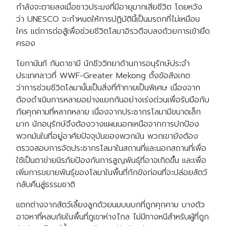
กำลังจะตายลงเมื่อชาวประมงที่มีอายุมากเสียชีวิต โดยหวัง
ว่า UNESCO จะกำหนดให้การปฏิบัตินี้เป็นมรดกที่ไม่เหมือน
ใคร แต่การต่อสู้เพื่อช่วยชีวิตโลมาอิรวดีจบลงด้วยการเข้ายึด
ครอง
โยกานันท์ กันดาซามี นักชีววิทยาด้านการอนุรักษ์ประจำ
ประเทศลาวที่ WWF-Greater Mekong ตั้งข้อสังเกต
ว่าการช่วยชีวิตโลมานั้นเป็นสิ่งที่ท้าทายเป็นพิเศษ เนื่องจาก
Search
Search
ต้องดำเนินการหลายอย่างแยกกันอย่างเร่งด่วนเพื่อรับมือกับ
for:
ภัยคุกคามที่หลากหลาย เนื่องจากประชากรโลมามีขนาดเล็ก
มาก นักอนุรักษ์จึงต้องวางแผนนอกเหนือจากการปกป้อง
พวกมันในที่อยู่อาศัยปัจจุบันของพวกมัน พวกเขายังต้อง
ตรวจสอบการจัดประชากรโลมาในสถานที่และนอกสถานที่เพื่อ
ใช้เป็นตาข่ายนิรภัยป้องกันการสูญพันธุ์ที่อาจเกิดขึ้น และเพื่อ
เพิ่มการขยายพันธุ์ของโลมาในพื้นที่กักขังก่อนที่จะปล่อยสัตว์
กลับคืนสู่ธรรมชาติ
แตกต่างจากสัตว์เลี้ยงลูกด้วยนมบนบกที่ถูกคุกคาม บางตัว
อาจหาที่หลบภัยในพื้นที่ภูเขาห่างไกล ไม่มีทางหนีสำหรับผู้ที่ถูก