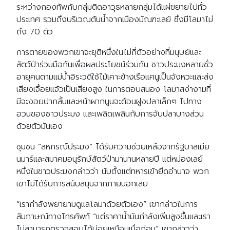
ระหว่างกองทัพกับกลุ่มติดอาวุธหลายกลุ่มได้แผ่ขยายไปทั่ว
ประเทศ รวมถึงบริเวณต้นน้ำจากเมืองมัณฑะเลย์ ซึ่งมีโลมาไม่
ถึง 70 ตัว
การตายของพวกเขาจะยุติหนึ่งในไม่กี่ตัวอย่างที่มนุษย์และ
สัตว์ป่าร่วมมือกันเพื่อผลประโยชน์ร่วมกัน ชาวประมงหลายชั่ว
อายุคนตามแม่น้ำอิระวดีใช้ไม้เคาะข้างเรือแคนูเป็นจังหวะและส่ง
เสียงเจื้อยแจ้วเป็นเสียงสูง ในการตอบสนอง โลมาสง่างามที่
มีจะงอยปากสั้นและหน้าผากนูนจะต้อนฝูงปลาเล็กๆ ไปทาง
อวนของชาวประมง และเพลิดเพลินกับการจับปลาบางส่วน
ด้วยตัวมันเอง
ชุมชน “สหกรณ์ประมง” ได้รับความช่วยเหลือจากรัฐบาลเมีย
นมาร์และสมาคมอนุรักษ์สัตว์ป่ามานานหลายปี แต่หม่องเลย์
หนึ่งในชาวประมงกล่าวว่า นับตั้งแต่ทหารเข้ายึดอำนาจ พวก
เขาไม่ได้รับการสนับสนุนจากภายนอกเลย
“เรากำลังพยายามดูแลโลมาด้วยตัวเอง” เขากล่าวในการ
สัมภาษณ์ทางโทรศัพท์ “แต่ราคาน้ำมันกำลังเพิ่มสูงขึ้นและเรา
ไม่สามารถตรวจสอบได้บ่อยเหมือนเมื่อก่อน” เขากล่าวว่า