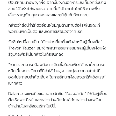
ป้อนให้กับนางพญาผึ้ง จากนั้นจะกินอาหารและเก็บวัคซีนบาง
ส่วนไว้ในรังไข่ของเธอ ตามที่บริษัทเทคโนโลยีชีวภาพซึ่ง
เชี่ยวชาญด้านสุขภาพแมลงและภูมิคุ้มกันวิทยาระบุ
กล่าวว่าสิ่งนี้ทำให้ตัวอ่อนผึ้งมีภูมิต้านทานต่อโรคในขณะที่
พวกมันฟักเป็นตัว และลดการเสียชีวิตจากโรค
วัคซีนใหม่นี้อาจเป็น “ก้าวย่างที่น่าตื่นเต้นสำหรับผู้เลี้ยงผึ้ง”
Trevor Tauzer สมาชิกคณะกรรมการสมาคมผู้เลี้ยงผึ้งแห่ง
รัฐแคลิฟอร์เนียกล่าวในถ้อยแถลง
“หากเราสามารถป้องกันการติดเชื้อในลมพิษได้ เราก็สามารถ
หลีกเลี่ยงการรักษาที่มีค่าใช้จ่ายสูง และมุ่งความสนใจไปที่
องค์ประกอบสำคัญอื่นๆ ในการรักษาผึ้งของเราให้แข็งแรง”
เขากล่าว
Dalan วางแผนที่จะแจกจ่ายวัคซีน “ในวงจำกัด” ให้กับผู้เลี้ยง
ผึ้งเชิงพาณิชย์ และกล่าวว่าผลิตภัณฑ์ดังกล่าวน่าจะพร้อม
จำหน่ายในสหรัฐอเมริกาในปีนี้.