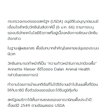
กระทรวงเกษตรของสหรัฐฯ (USDA) อนุมัติใบอนุญาตแบบมี
เงื่อนไขสำหรับวัคซีนในสัปดาห์นี้ (6 ม.ค. 66) ตามการระบุ
ของบริษัทเทคโนโลยีชีวภาพที่อยู่เบื้องหลังการพัฒนาวัคซีน
ดังกล่าว
ในฐานะผู้ผสมเกสร ผึ้งมีบทบาทสำคัญในหลายแง่มุมของระบบ
นิเวศ
วัคซีนสามารถทำหน้าที่เป็น “ความก้าวหน้าในการปกป้องผึ้ง”
Annette Kleiser ซีอีโอของ Dalan Animal Health
กล่าวในแถลงการณ์
ทำงานโดยการนำแบคทีเรียที่ไม่ได้ใช้งานเข้าไปในนมผึ้งที่ป้อน
ให้กับราชินี ซึ่งตัวอ่อนของมันจะได้รับภูมิคุ้มกัน
สหรัฐอเมริกาได้เห็นการลดลงของอาณานิคมผึ้งประจำปี
ตั้งแต่ปี 2549 ตามข้อมูลของ USDA