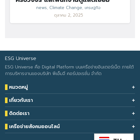
news
,
Climate Change
,
เศรษฐกิจ
ตุลาคม 2, 2025
ESG Universe
ESG Universe คือ Digital Platform บนเครือข่ายอินเตอร์เน็ต ภายใต้
การบริหารงานของบริษัท พีเอ็มจี คอร์ปอเรชั่น จำกัด
หมวดหมู่
Health & Wellness
เกี่ยวกับเรา
Eco Icon
Our Services
ESG Data
ติดต่อเรา
About Us
โทรศัพท์: 090-549-2524
Climate Change
Contact Us
เครือข่ายสังคมออนไลน์
ESG Report