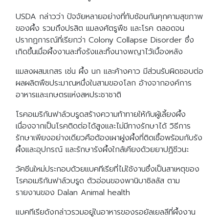
USDA กล่าวว่า ปัจจัยหลายอย่างที่ทับซ้อนกันคุกคามสุขภาพ
ของผึ้ง รวมถึงปรสิต แมลงศัตรูพืช และโรค ตลอดจน
ปรากฏการณ์ที่เรียกว่า Colony Collapse Disorder ซึ่ง
เกิดขึ้นเมื่อผึ้งงานละทิ้งรังและทิ้งนางพญาไว้เบื้องหลัง
แมลงผสมเกสร เช่น ผึ้ง นก และค้างคาว มีส่วนรับผิดชอบต่อ
ผลผลิตพืชประมาณหนึ่งในสามของโลก อ้างจากองค์การ
อาหารและเกษตรแห่งสหประชาชาติ
โรคอเมริกันฟาล์วบรูดสร้างความท้าทายให้กับผู้เลี้ยงผึ้ง
เนื่องจากเป็นโรคติดต่อได้สูงและไม่มีทางรักษาได้ วิธีการ
รักษาเพียงอย่างเดียวคือต้องเผาฝูงผึ้งที่ติดเชื้อพร้อมกับรัง
ผึ้งและอุปกรณ์ และรักษารังผึ้งใกล้เคียงด้วยยาปฏิชีวนะ
วัคซีนใหม่ประกอบด้วยแบคทีเรียที่ไม่ใช้งานซึ่งเป็นสาเหตุของ
โรคอเมริกันฟาล์วบรูด ตัวอ่อนของพานิบาซิลลัส ตาม
รายงานของ Dalan Animal health
แบคทีเรียดังกล่าวรวมอยู่ในอาหารของรอยัลเยลลีที่ผึ้งงาน