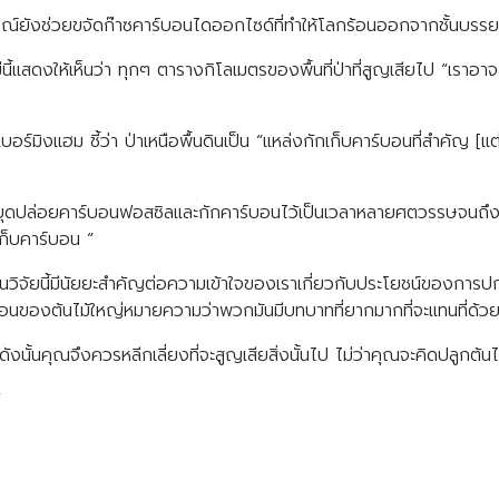
บูรณ์ยังช่วยขจัดก๊าซคาร์บอนไดออกไซด์ที่ทำให้โลกร้อนออกจากชั้นบรร
่นี้แสดงให้เห็นว่า ทุกๆ ตารางกิโลเมตรของพื้นที่ป่าที่สูญเสียไป “เร
เบอร์มิงแฮม ชี้ว่า ป่าเหนือพื้นดินเป็น “แหล่งกักเก็บคาร์บอนที่สำคัญ [แต
้องหยุดปล่อยคาร์บอนฟอสซิลและกักคาร์บอนไว้เป็นเวลาหลายศตวรรษจนถึงน
เก็บคาร์บอน “
านวิจัยนี้มีนัยยะสำคัญต่อความเข้าใจของเราเกี่ยวกับประโยชน์ของการ
อนของต้นไม้ใหญ่หมายความว่าพวกมันมีบทบาทที่ยากมากที่จะแทนที่ด้วยก
ังนั้นคุณจึงควรหลีกเลี่ยงที่จะสูญเสียสิ่งนั้นไป ไม่ว่าคุณจะคิดปลูกต้นไม
”