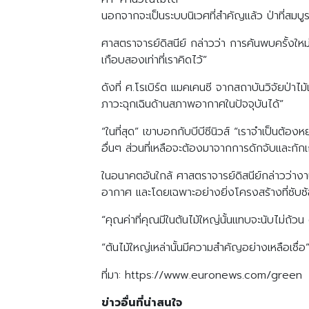
นอกจากจะเป็นระบบนิเวศที่สำคัญแล้ว ป่าที่สม
ศาสตราจารย์ดิสนีย์ กล่าวว่า การค้นพบครั้งใหม
เกือบสองเท่าที่เราคิดไว้”
ดังที่ ศ.โรเบิร์ต แมคเคนซี จากสถาบันวิจัยป่าไม้
ภาวะฉุกเฉินด้านสภาพอากาศในปัจจุบันได้”
“ในที่สุด” เขาบอกกับบีบีซีนิวส์ “เราจำเป็นต
อื่นๆ ส่วนที่เหลือจะต้องมาจากการดักจับและกัก
ในอนาคตอันใกล้ ศาสตราจารย์ดิสนีย์กล่าวว่าง
อากาศ และโดยเฉพาะอย่างยิ่งโครงสร้างที่ซับซ้
“คุณค่าที่คุณมีในต้นไม้ใหญ่นั้นแทบจะนับไม่ถ้วน ด
“ต้นไม้ใหญ่เหล่านั้นมีความสำคัญอย่างเหลือเชื่อ
ที่มา: https://www.euronews.com/green
ข่าวอื่นที่น่าสนใจ