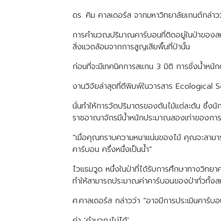
ดร. คิม คาลเดอร์ส จากมหาวิทยาลัยเกนต์กล่าวว่า
การคำนวณปริมาณคาร์บอนที่ติดอยู่ในป่าของสหร
สิ่งแวดล้อมจากการสูญเสียพื้นที่ป่านั้น
ก่อนที่จะมีเทคนิคการสแกน 3 มิติ การชั่งน้ำหนั
งานวิจัยล่าสุดที่ตีพิมพ์ในวารสาร Ecologica
นั่นทำให้การวัดปริมาตรของต้นไม้แต่ละต้น ซึ่งน
ราชอาณาจักรมีน้ำหนักประมาณสองเท่าของการ
“เมื่อคุณทราบความหนาแน่นของไม้ คุณจะสามาร
คาร์บอน ครึ่งหนึ่งเป็นน้ำ”
ไวแธมวูด หนึ่งในป่าที่ได้รับการศึกษาทางวิทยา
ทำให้สามารถประมาณค่าคาร์บอนของป่าทั่วทั้ง
ศ.คาลเดอร์ส กล่าวว่า “อาจมีการประเมินคาร์บอ
ค่า ‘คำนวณไม่ได้’