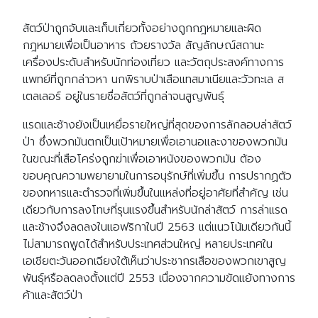
สัตว์ป่าถูกจับและเก็บเกี่ยวทั้งอย่างถูกกฎหมายและผิด
กฎหมายเพื่อเป็นอาหาร ถ้วยรางวัล สัญลักษณ์สถานะ
เครื่องประดับสำหรับนักท่องเที่ยว และวัตถุประสงค์ทางการ
แพทย์ที่ถูกกล่าวหา นกพิราบป่าเสือแทสมาเนียและวัวทะเล ส
เตลเลอร์ อยู่ในรายชื่อสัตว์ที่ถูกล่าจนสูญพันธุ์
แรดและช้างยังเป็นเหยื่อรายใหญ่ที่สุดของการลักลอบล่าสัตว์
ป่า ซึ่งพวกมันตกเป็นเป้าหมายเพื่อเอานอและงาของพวกมัน
ในขณะที่เสือโคร่งถูกฆ่าเพื่อเอาหนังของพวกมัน ต้อง
ขอบคุณความพยายามในการอนุรักษ์ที่เพิ่มขึ้น การปรากฏตัว
ของทหารและตำรวจที่เพิ่มขึ้นในแหล่งที่อยู่อาศัยที่สำคัญ เช่น
เดียวกับการลงโทษที่รุนแรงขึ้นสำหรับนักล่าสัตว์ การล่าแรด
และช้างจึงลดลงในแอฟริกาในปี 2563 แต่แนวโน้มเดียวกันนี้
ไม่สามารถพูดได้สำหรับประเทศส่วนใหญ่ หลายประเทศใน
เอเชียตะวันออกเฉียงใต้เห็นว่าประชากรเสือของพวกเขาสูญ
พันธุ์หรือลดลงตั้งแต่ปี 2553 เนื่องจากความขัดแย้งทางการ
ค้าและสัตว์ป่า