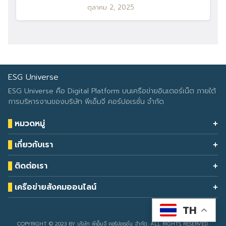
ตุลาคม 2, 2025
ESG Universe
ESG Universe คือ Digital Platform บนเครือข่ายอินเตอร์เน็ต ภายใต้
การบริหารงานของบริษัท พีเอ็มจี คอร์ปอเรชั่น จำกัด
หมวดหมู่
Health & Wellness
เกี่ยวกับเรา
Eco Icon
Our Services
ESG Data
ติดต่อเรา
About Us
โทรศัพท์: 090-549-2524
Climate Change
Contact Us
เครือข่ายสังคมออนไลน์
ESG Report
TH
Developed by
sarunyacrop
COPYRIGHT © 2023 BY บริษัท พีเอ็มจี คอร์ปอเรชั่น จำกัด. ALL RIGHTS RESERVED.