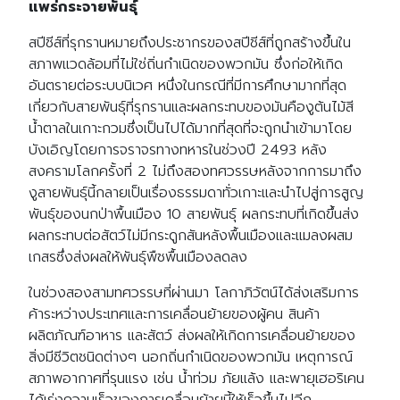
แพร่กระจายพันธุ์
สปีชีส์ที่รุกรานหมายถึงประชากรของสปีชีส์ที่ถูกสร้างขึ้นใน
สภาพแวดล้อมที่ไม่ใช่ถิ่นกำเนิดของพวกมัน ซึ่งก่อให้เกิด
อันตรายต่อระบบนิเวศ หนึ่งในกรณีที่มีการศึกษามากที่สุด
เกี่ยวกับสายพันธุ์ที่รุกรานและผลกระทบของมันคืองูต้นไม้สี
น้ำตาลในเกาะกวมซึ่งเป็นไปได้มากที่สุดที่จะถูกนำเข้ามาโดย
บังเอิญโดยการจราจรทางทหารในช่วงปี 2493 หลัง
สงครามโลกครั้งที่ 2 ไม่ถึงสองทศวรรษหลังจากการมาถึง
งูสายพันธุ์นี้กลายเป็นเรื่องธรรมดาทั่วเกาะและนำไปสู่การสูญ
พันธุ์ของนกป่าพื้นเมือง 10 สายพันธุ์ ผลกระทบที่เกิดขึ้นส่ง
ผลกระทบต่อสัตว์ไม่มีกระดูกสันหลังพื้นเมืองและแมลงผสม
เกสรซึ่งส่งผลให้พันธุ์พืชพื้นเมืองลดลง
ในช่วงสองสามทศวรรษที่ผ่านมา โลกาภิวัตน์ได้ส่งเสริมการ
ค้าระหว่างประเทศและการเคลื่อนย้ายของผู้คน สินค้า
ผลิตภัณฑ์อาหาร และสัตว์ ส่งผลให้เกิดการเคลื่อนย้ายของ
สิ่งมีชีวิตชนิดต่างๆ นอกถิ่นกำเนิดของพวกมัน เหตุการณ์
สภาพอากาศที่รุนแรง เช่น น้ำท่วม ภัยแล้ง และพายุเฮอริเคน