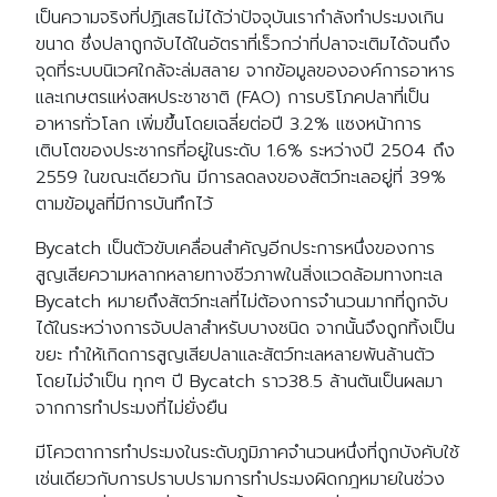
เป็นความจริงที่ปฏิเสธไม่ได้ว่าปัจจุบันเรากำลังทำประมงเกิน
ขนาด ซึ่งปลาถูกจับได้ในอัตราที่เร็วกว่าที่ปลาจะเติมได้จนถึง
จุดที่ระบบนิเวศใกล้จะล่มสลาย จากข้อมูลขององค์การอาหาร
และเกษตรแห่งสหประชาชาติ (FAO) การบริโภคปลาที่เป็น
อาหารทั่วโลก เพิ่มขึ้นโดยเฉลี่ยต่อปี 3.2% แซงหน้าการ
เติบโตของประชากรที่อยู่ในระดับ 1.6% ระหว่างปี 2504 ถึง
2559 ในขณะเดียวกัน มีการลดลงของสัตว์ทะเลอยู่ที่ 39%
ตามข้อมูลที่มีการบันทึกไว้
Bycatch เป็นตัวขับเคลื่อนสำคัญอีกประการหนึ่งของการ
สูญเสียความหลากหลายทางชีวภาพในสิ่งแวดล้อมทางทะเล
Bycatch หมายถึงสัตว์ทะเลที่ไม่ต้องการจำนวนมากที่ถูกจับ
ได้ในระหว่างการจับปลาสำหรับบางชนิด จากนั้นจึงถูกทิ้งเป็น
ขยะ ทำให้เกิดการสูญเสียปลาและสัตว์ทะเลหลายพันล้านตัว
โดยไม่จำเป็น ทุกๆ ปี Bycatch ราว38.5 ล้านตันเป็นผลมา
จากการทำประมงที่ไม่ยั่งยืน
มีโควตาการทำประมงในระดับภูมิภาคจำนวนหนึ่งที่ถูกบังคับใช้
เช่นเดียวกับการปราบปรามการทำประมงผิดกฎหมายในช่วง