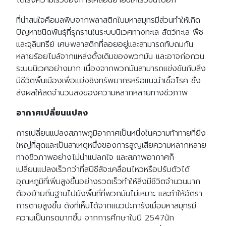
ได้เร่งความเร็วของการเคลื่อนย้ายนี้ให้เร็วขึ้นไปอีก
ที่น่าสนใจคือมลพิษจากพลาสติกในมหาสมุทรมีส่วนทำให้เกิด
ปัญหาชนิดพันธุ์ที่รุกรานในระบบนิเวศทางทะเล สัตว์ทะเล พืช
และจุลินทรีย์ เศษพลาสติกที่ลอยอยู่และสามารถทับถมกัน
หลายร้อยไมล์จากแหล่งดั้งเดิมของพวกมัน และอาจก่อกวน
ระบบนิเวศอย่างมาก เนื่องจากพวกมันสามารถแข่งขันกับสิ่ง
มีชีวิตพื้นเมืองเพื่อแย่งชิงทรัพยากรหรือแนะนำเชื้อโรค ซึ่ง
ส่งผลให้ลดจำนวนลงของความหลากหลายทางชีวภาพ
อากาศเปลี่ยนแปลง
การเปลี่ยนแปลงสภาพภูมิอากาศเป็นหนึ่งในความท้าทายที่ยิ่ง
ใหญ่ที่สุดและเป็นสาเหตุหนึ่งของการสูญเสียความหลากหลาย
ทางชีวภาพอย่างไม่น่าแปลกใจ และสภาพอากาศก็
เปลี่ยนแปลงเร็วกว่าที่สปีชีส์จะเคลื่อนไหวหรือปรับตัวได้
อุณหภูมิที่เพิ่มสูงขึ้นอย่างรวดเร็วทำให้สิ่งมีชีวิตจำนวนมาก
ต้องย้ายถิ่นฐานไปยังพื้นที่ที่พวกมันไม่เหมาะ และทำให้อัตรา
การตายสูงขึ้น ดังที่เห็นได้จากแนวปะการังเมื่อมหาสมุทรมี
ความเป็นกรดมากขึ้น จากการศึกษาในปี 2547นัก