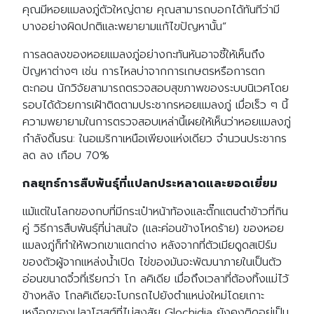
คุณมีหอยแมลงภู่ตัวใหญ่ตาย คุณสามารถบอกได้ทันทีว่ามี
บางอย่างผิดปกติและพยายามแก้ไขปัญหานั้น”
การลดลงของหอยแมลงภู่อย่างกะทันหันอาจชี้ให้เห็นถึง
ปัญหาต่างๆ เช่น การไหลบ่าจากการเกษตรหรือการตก
ตะกอน นักวิจัยสามารถตรวจสอบสุขภาพของระบบนิเวศโดย
รอบได้ด้วยการเฝ้าติดตามประชากรหอยแมลงภู่ เมื่อเร็ว ๆ นี้
ความพยายามในการตรวจสอบเหล่านี้เผยให้เห็นว่าหอยแมลงภู่
กำลังดิ้นรน: ในอเมริกาเหนือเพียงแห่งเดียว จำนวนประชากร
ลด ลง เกือบ 70%
กลยุทธ์การสืบพันธุ์ที่แปลกประหลาดและยอดเยี่ยม
แม้แต่ในโลกของกบที่มีกระเป๋าหน้าท้องและตั๊กแตนตำข้าวที่กิน
คู่ วิธีการสืบพันธุ์ที่น่าสนใจ (และค่อนข้างโหดร้าย) ของหอย
แมลงภู่ก็ทำให้พวกเขาแตกต่าง หลังจากที่ตัวเมียดูดสเปิร์ม
ของตัวผู้จากแหล่งน้ำเปิด ไข่ของมันจะพัฒนาภายในเป็นตัว
อ่อนขนาดจิ๋วที่เรียกว่า โก ลคิเดีย เมื่อถึงเวลาที่ต้องทิ้งแม่ไว้
ข้างหลัง โกลคิเดียจะโบกรถไปยังตำแหน่งใหม่โดยเกาะ
เหงือกของปลาโฮสต์ที่ไม่สงสัย Glochidia ยังคงติดอยู่เป็น