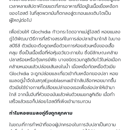
เวลาหลายสัปดาห์โดยแตะที่สารอาหารที่มีอยู่ในเนื้อเยื่อเหงือก
ของโฮสต์ ในที่สุดพวกมันก็ตกลงสู่ตะกอนและเติบโตเป็น
ผู้ใหญ่ต่อไป
เพื่อช่วยให้ Glochidia ก้าวกระโดดจากแม่สู่โฮสต์ หอยแมลง
ภู่ได้พัฒนาวิธีการที่สร้างสรรค์ในการล่อปลาเข้ามาใกล้ ในบาง
สปีชีส์ ตัวเมียจะดึงดูดเหยื่อด้วยการห้อยส่วนหนึ่งของเสื้อ
คลุม ซึ่งเป็นเนื้อเยื่อที่ห่อหุ้มอวัยวะภายใน ซึ่งมีลักษณะคล้าย
ปลาสร้อยหรือกุ้งเครย์ฟิช บางชนิดรวมกลูชิเดียไว้ในห่อเมือก
คล้ายหนอนแล้วปล่อยเส้นลงในน้ำ เมื่อเหยื่อกัดเหยื่อตัวเมีย
Glochidia จะถูกปล่อยและเกี่ยวเข้ากับเหงือกของปลา หอย
แมลงภู่น้ำจืดในสกุลEpioblasmaเข้าใกล้เปลือกหอยมากขึ้น:
ตัวเมียใช้ร่างกายที่เปลือยเปล่าของเธอเพื่อล่อปลาให้เข้ามา
ใกล้ จากนั้นจับที่หัวของมันแล้วพ่นด้วยเมฆกลูคิเดีย เมื่อทำ
เสร็จแล้วเธอก็ปล่อยโฮสต์ที่เพิ่งเข้ามารบกวน
ทำไมหอยแมลงภู่ถึงถูกคุกคาม
ในขณะที่การทำหน้าที่ของผู้ปกครองในการจับปลาเป็นความ