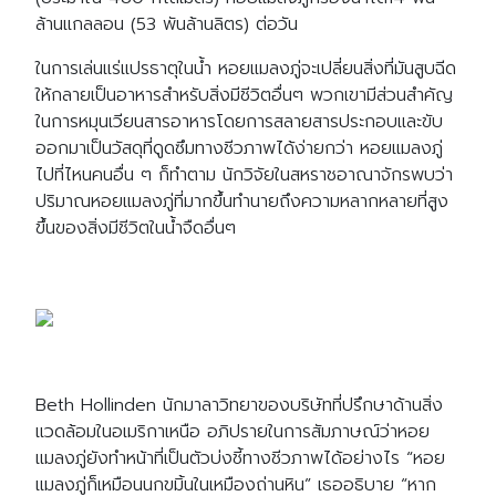
ล้านแกลลอน (53 พันล้านลิตร) ต่อวัน
ในการเล่นแร่แปรธาตุในน้ำ หอยแมลงภู่จะเปลี่ยนสิ่งที่มันสูบฉีด
ให้กลายเป็นอาหารสำหรับสิ่งมีชีวิตอื่นๆ พวกเขามีส่วนสำคัญ
ในการหมุนเวียนสารอาหารโดยการสลายสารประกอบและขับ
ออกมาเป็นวัสดุที่ดูดซึมทางชีวภาพได้ง่ายกว่า หอยแมลงภู่
ไปที่ไหนคนอื่น ๆ ก็ทำตาม นักวิจัยในสหราชอาณาจักรพบว่า
ปริมาณหอยแมลงภู่ที่มากขึ้นทำนายถึงความหลากหลายที่สูง
ขึ้นของสิ่งมีชีวิตในน้ำจืดอื่นๆ
Beth Hollinden นักมาลาวิทยาของบริษัทที่ปรึกษาด้านสิ่ง
แวดล้อมในอเมริกาเหนือ อภิปรายในการสัมภาษณ์ว่าหอย
แมลงภู่ยังทำหน้าที่เป็นตัวบ่งชี้ทางชีวภาพได้อย่างไร “หอย
แมลงภู่ก็เหมือนนกขมิ้นในเหมืองถ่านหิน” เธออธิบาย “หาก