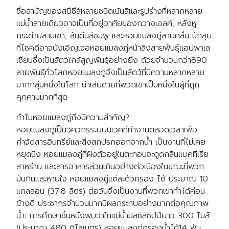
ชื่อสามัญของสปีชีส์หลายชนิดเน้นสีและรูปร่างที่หลากหลาย
แม่น้ำสายเดียวอาจเป็นที่อยู่อาศัยของกวางเอลค์, หลังหู
กระต่ายสามเขา, ส้นตีนสีชมพู และหอยแมลงภู่ลายคลื่น นักลุย
ที่โชคดีอาจบังเอิญเจอหอยแมลงภู่หน้าลิงสายพันธุ์แอปพาเล
เชียนซึ่งเป็นสัตว์ใกล้สูญพันธุ์อย่างยิ่ง ด้วยจำนวนกว่า890
สายพันธุ์ทั่วโลกหอยแมลงภู่จึงเป็นสัตว์ที่มีความหลากหลาย
มากกลุ่มหนึ่งในโลก น่าเสียดายที่พวกเขาเป็นหนึ่งในผู้ที่ถูก
คุกคามมากที่สุด
ทำไมหอยแมลงภู่ถึงมีความสำคัญ?
หอยแมลงภู่เป็นวิศวกรระบบนิเวศที่ทำงานตลอดเวลาเพื่อ
กำจัดสารอินทรีย์และสิ่งสกปรกออกจากน้ำ เป็นงานที่ไม่เคย
หยุดนิ่ง หอยแมลงภู่ที่ฝังตัวอยู่ในตะกอนจะดูดกลืนแบคทีเรีย
สาหร่าย และสารอาหารส่วนเกินอย่างต่อเนื่องในขณะที่พวก
มันกินและหายใจ หอยแมลงภู่แต่ละตัวกรอง ได้ ประมาณ 10
แกลลอน (37.8 ลิตร) ต่อวันจึงเป็นงานที่พวกเขาทำได้ค่อน
ข้างดี ประชากรจำนวนมากมีผลกระทบอย่างมากต่อคุณภาพ
น้ำ: การศึกษาชิ้นหนึ่งพบว่าในแม่น้ำมิสซิสซิปปียาว 300 ไมล์
(ประมาณ 480 กิโลเมตร) หอยแมลงภู่กรองน้ำได้14 พัน