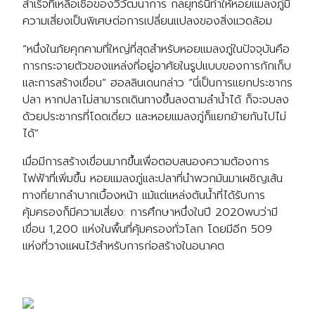
สำเร็จที่เหลือเชื่อของวิวัฒนาการ กลยุทธ์นี้ทำให้หอยแมลงภู่มี
ความเสี่ยงเป็นพิเศษต่อการเปลี่ยนแปลงของสิ่งแวดล้อม
“หนึ่งในภัยคุกคามที่ใหญ่ที่สุดสำหรับหอยแมลงภู่ในปัจจุบันคือ
การกระจายตัวของแหล่งที่อยู่อาศัยในรูปแบบของการกักเก็บ
และการสร้างเขื่อน” ฮอลลินเดนกล่าว “นี่เป็นการแยกประชากร
ปลา หากปลาไม่สามารถเดินทางขึ้นลงตามลำน้ำได้ ก็จะจบลง
ด้วยประชากรที่โดดเดี่ยว และหอยแมลงภู่ก็แยกย้ายกันไปไม่
ได้”
เมื่อมีการสร้างเขื่อนมากขึ้นเพื่อตอบสนองความต้องการ
ไฟฟ้าที่เพิ่มขึ้น หอยแมลงภู่และปลาที่นำพวกมันมาเผชิญเส้น
ทางที่ยากลำบากเบื้องหน้า แม้แต่แหล่งต้นน้ำที่ได้รับการ
คุ้มครองก็มีความเสี่ยง: การศึกษาหนึ่งในปี 2020พบว่ามี
เขื่อน 1,200 แห่งในพื้นที่คุ้มครองทั่วโลก โดยมีอีก 509
แห่งที่วางแผนไว้สำหรับการก่อสร้างในอนาคต