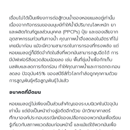
เขื่อนไม่ได้เป็นเพียงการต่อสู้ทวนน้ำของหอยแมลงภู่เท่านั้น
เนื่องจากกิจกรรมของมนุษย์ทำให้น้ำมีปริมาณโลหะหนัก ยา
และผลิตภัณฑ์ดูแลส่วนบุคคล (PPCPs) ปุ๋ย และของเสียจาก
อุตสาหกรรมท่วมท้นทางน้ำ คุณภาพน้ำจึงลดลงในอัตราที่ไม่
เคยมีมาก่อน แม้จะมีความสามารถในการกรองที่ทรงพลัง แต่
หอยแมลงภู่ก็มีขีดจำกัดในสิ่งที่พวกมันสามารถสูบฉีดได้ การ
มีบัฟเฟอร์สิ่งแวดล้อมน้อยลง เช่น พื้นที่ชุ่มน้ำเพื่อกักเก็บ
มลพิษและลดการกัดกร่อน ทำให้คุณภาพน้ำและการตกตะกอน
ลดลง ปัจจุบัน45% ของสปีชีส์ทั่วโลกกำลังถูกคุกคามด้วย
การสูญพันธุ์หรือสูญพันธุ์ไปแล้ว
อนาคตที่มืดมน
หอยแมลงภู่ไม่เพียงเป็นส่วนสำคัญของระบบนิเวศในปัจจุบัน
เท่านั้น แต่ยังเป็นหน้าต่างสู่อดีตอีกด้วย นักวิทยาศาสตร์
ศึกษาองค์ประกอบธรณีเคมีของเปลือกของพวกมันเพื่อเรียน
รู้เกี่ยวกับสภาพแวดล้อมก่อนหน้านี้ และแม้แต่ใช้พวกมันเพื่อ