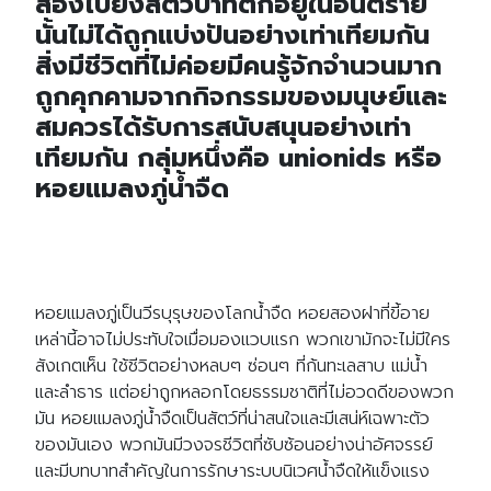
ส่องไปยังสัตว์ป่าที่ตกอยู่ในอันตราย
นั้นไม่ได้ถูกแบ่งปันอย่างเท่าเทียมกัน
สิ่งมีชีวิตที่ไม่ค่อยมีคนรู้จักจำนวนมาก
ถูกคุกคามจากกิจกรรมของมนุษย์และ
สมควรได้รับการสนับสนุนอย่างเท่า
เทียมกัน กลุ่มหนึ่งคือ unionids หรือ
หอยแมลงภู่น้ำจืด
หอยแมลงภู่เป็นวีรบุรุษของโลกน้ำจืด หอยสองฝาที่ขี้อาย
เหล่านี้อาจไม่ประทับใจเมื่อมองแวบแรก พวกเขามักจะไม่มีใคร
สังเกตเห็น ใช้ชีวิตอย่างหลบๆ ซ่อนๆ ที่ก้นทะเลสาบ แม่น้ำ
และลำธาร แต่อย่าถูกหลอกโดยธรรมชาติที่ไม่อวดดีของพวก
มัน หอยแมลงภู่น้ำจืดเป็นสัตว์ที่น่าสนใจและมีเสน่ห์เฉพาะตัว
ของมันเอง พวกมันมีวงจรชีวิตที่ซับซ้อนอย่างน่าอัศจรรย์
และมีบทบาทสำคัญในการรักษาระบบนิเวศน้ำจืดให้แข็งแรง