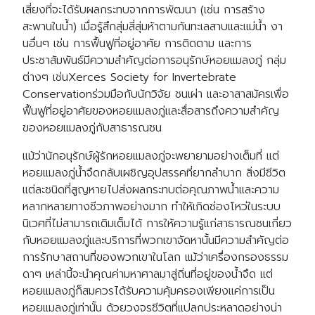
เสี่ยงที่จะได้รับผลกระทบจากการพัฒนา (เช่น การสร้าง
Search
Search
สะพานในน้ำ) เมื่อรู้สึกสุ่มสี่สุ่มห้าตามก้นทะเลสาบและแม่น้ำ งา
for:
นอื่นๆ เช่น การฟื้นฟูที่อยู่อาศัย การติดตาม และการ
ประชาสัมพันธ์มีความสำคัญต่อการอนุรักษ์หอยแมลงภู่ กลุ่ม
ต่างๆ เช่นXerces Society for Invertebrate
Conservationร่วมมือกับนักวิจัย ชนเผ่า และอาสาสมัครเพื่อ
ฟื้นฟูที่อยู่อาศัยของหอยแมลงภู่และสื่อสารถึงความสำคัญ
ของหอยแมลงภู่กับสาธารณชน
แม้ว่านักอนุรักษ์ผู้รักหอยแมลงภู่จะพยายามอย่างเต็มที่ แต่
หอยแมลงภู่น้ำจืดกลับเผชิญอุปสรรคที่ยากลำบาก สิ่งมีชีวิต
แต่ละชนิดที่สูญหายไปส่งผลกระทบต่อคุณภาพน้ำและความ
หลากหลายทางชีวภาพอย่างมาก ทำให้เกิดช่องโหว่ในระบบ
นิเวศที่ไม่สามารถเติมเต็มได้ การให้ความรู้แก่สาธารณชนเกี่ยว
กับหอยแมลงภู่และบริการที่พวกเขาจัดหานั้นมีความสำคัญต่อ
การรักษาสถานที่ของพวกเขาในโลก แม้ว่าเครื่องกรองธรรม
ดาๆ เหล่านี้จะนำคุณค่ามหาศาลมาสู่ถิ่นที่อยู่ของน้ำจืด แต่
หอยแมลงภู่ก็สมควรได้รับความคุ้มครองเพียงแค่การเป็น
หอยแมลงภู่เท่านั้น ด้วยวงจรชีวิตที่แปลกประหลาดอย่างน่า