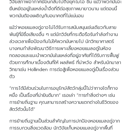
วิจัยสภาพอากาศย้อนกลับไปถึงยุคไมโอ ซีน แม้ว่าพวกมันจะ
ยืนหยัดอยู่ในแหล่งน้ำจืดที่ดีต่อสุขภาพมายาวนาน แต่ตอนนี้
พวกมันต้องเผชิญกับอนาคตที่ไม่แน่นอน
แม้ว่าหอยแมลงภู่อาจไม่ได้รับการสนับสนุนเช่นเดียวกับสาย
พันธุ์ที่มีชื่อเสียงอื่น ๆ แต่นักวิจัยที่กระตือรือร้นกำลังทำงาน
ล่วงเวลาเพื่อป้องกันไม่ให้พวกมันหายไป นักวิทยาศาสตร์
บางคนกำลังพัฒนาวิธีการเพาะเลี้ยงหอยแมลงภู่ในห้อง
ทดลองและแนะนำพวกมันในแหล่งที่อยู่อาศัยที่ได้รับการฟื้นฟู
ด้วยการศึกษาเบื้องต้นที่ให้ ผลลัพธ์ ที่น่าหวัง สำหรับนักมาลา
วิทยาเช่น Hollinden การต่อสู้เพื่อหอยแมลงภู่เป็นเรื่องส่วน
ตัว
“การได้มีส่วนร่วมในการอนุรักษ์สัตว์กลุ่มนี้ไม่ว่าทางใดก็ทาง
หนึ่ง เป็นเรื่องที่น่ายินดีมาก” เธอเล่า “การทำสิ่งต่างๆ เช่น
การย้ายถิ่นฐาน คุณสามารถสร้างความแตกต่างในชีวิตของ
สัตว์ตัวนั้นได้”
การย้ายถิ่นฐานเป็นส่วนสำคัญในการปกป้องหอยแมลงภู่จาก
การรบกวนสิ่งแวดล้อม นักวิจัยเก็บหอยแมลงภู่จากพื้นที่