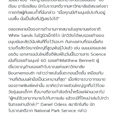
รอยเท้าเป็น “หลักฐานในระดับที่แตกต่างกันโดยสิ้นเชิง” ซิป
เรียน อาร์เดเลียน นักโบราณคดีจากมหาวิทยาลัยอิสระแห่งซา
กาเตกัสผู้ค้นพบถ้ำที่นั่นกล่าว “เมื่อคุณมีเท้ามนุษย์ประทับอยู่
บนพื้น นั่นเป็นสิ่งที่ปฏิเสธไม่ได้”
ตลอดหลายปีของการทำงานภาคสนามในอุทยานแห่งชาติ
White Sands ในรัฐนิวเม็กซิโก นักวิจัยได้พบรอยเท้าของ
มนุษย์และสัตว์นับพันที่ทิ้งไว้รอบๆ ก้นทะเลสาบที่ตอนนี้แห้ง
รวมถึงสัตว์ขนาดใหญ่ที่สูญพันธุ์ไปแล้ว เช่น แมมมอธและสล
อธดิน เอกสารฉบับใหม่ซึ่งตีพิมพ์ในวันนี้ในวารสาร Science
เน้นที่รอยเท้ามนุษย์ 60 รอยเท้าMatthew Bennett ผู้
เชี่ยวชาญด้านรอยเท้าโบราณแห่งมหาวิทยาลัย
Bournemouth กล่าวว่าพบในชั้นตะกอนเจ็ดชั้น เหมือนกับ
“คนที่เดินบนฝ่ามือเป็นเวลานานที่สุด” เมื่อพิจารณาจากขนาด
ของภาพพิมพ์เหล่านั้น เขาคิดว่าภาพส่วนใหญ่ถูกทิ้งไว้โดย
วัยรุ่นและเด็กๆ ซึ่งบางทีอาจกำลังตักน้ำหรือแค่ผ่านเวลาไป
“ผู้คนใช้เวลามากมายไปกับการเล่น แล้วจะมีที่ไหนน่าเล่นไปกว่า
ริมทะเลสาบอีกล่ะ?” Daniel Odess สมาชิกในทีม นัก
โบราณคดีจาก National Park Service กล่าว