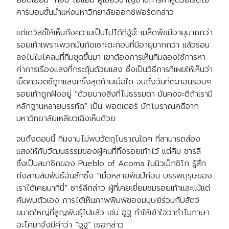
ยอดเยี่ยม” ทอม ไฮแฮม ผู้เชี่ยวชาญด้านการหาคู่ด้วยเรดิโอ
คาร์บอนชั้นนำแห่งมหาวิทยาลัยออกซ์ฟอร์ดกล่าว
แต่เดวิสชี้ให้เห็นถึงความเป็นไปได้ที่จู้จี้: เมล็ดพืชมีอายุมากกว่า
รอยเท้าเพราะพวกมันกัดเซาะตะกอนที่มีอายุมากกว่า แล้วร่อน
ลงไปในโคลนที่ทีมขุดขึ้นมา เขาต้องการเห็นทีมลองใช้การหา
ค่าการเรืองแสงที่กระตุ้นด้วยแสง ซึ่งเป็นวิธีการที่เผยให้เห็นว่า
เม็ดควอตซ์ถูกแสงครั้งสุดท้ายเมื่อใด จนถึงวันที่ตะกอนรอบๆ
รอยเท้าถูกฝังอยู่ “ด้วยบางสิ่งที่ไม่ธรรมดา มันคงจะดีถ้าเรามี
หลักฐานหลายบรรทัด” เบ็น พอตเตอร์ นักโบราณคดีจาก
มหาวิทยาลัยเหลียวเฉิงเห็นด้วย
จนถึงตอนนี้ ทีมงานไม่พบวัตถุโบราณใดๆ ที่สามารถส่อง
แสงให้กับวัฒนธรรมของผู้คนที่ทิ้งรอยเท้าไว้ แต่คิม ชาร์ลี
ซึ่งเป็นสมาชิกของ Pueblo of Acoma ในนิวเม็กซิโก รู้สึก
ถึงสายสัมพันธ์อันลึกซึ้ง “เมื่อหลายพันปีก่อน บรรพบุรุษของ
เราได้เคยมาที่นี่” ชาร์ลีกล่าว ผู้ที่เคยเยี่ยมชมรอยเท้าและแม้แต่
ค้นพบตัวเอง การได้เห็นภาพพิมพ์ของมนุษย์ร่วมกับสัตว์
ขนาดใหญ่ที่สูญพันธุ์ไปแล้ว เช่น อูฐ ทำให้เข้าใจว่าทำไมภาษา
อะโคมาจึงมีคำว่า “อูฐ” เธอกล่าว