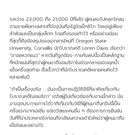
ระหว่าง 23,000 ถึง 21,000 ปีที่แล้ว ผู้คนลงไปคลุกโคลน
ตามชายฝั่งทะเลสาบที่ปัจจุบันคือรัฐนิวเม็กซิโก โดยอยู่เพียง
ลำพังและเป็นกลุ่มเล็กๆ โดยทิ้งรอยเท้าไว้ หรืออย่างน้อย
ที่สุดก็คือข้อสรุปของเอกสารใหม่ที่ Oregon State
University, Corvallis นักโบราณคดี Loren Davis เรียกว่า
“อาจแหวกแนว” หากวันที่ถูกต้อง การค้นพบนี้จะเป็นหลักฐาน
ที่หนักแน่นที่สุดว่าผู้คนมาถึงอเมริกาในช่วงกลางของยุคน้ำ
แข็งครั้งสุดท้าย ซึ่งเร็วกว่าที่นักโบราณคดีหลายคนคิดไว้
หลายพันปี
“ถ้าเป็นเรื่องจริง … มันจะเป็นการปฏิวัติวิธีที่เราคิดเกี่ยวกับ
โบราณคดีในอเมริกา” เดวิสผู้ไม่เกี่ยวข้องกับงานนี้กล่าว มัน
อาจจุดประกายการโต้วาทีเกี่ยวกับวิธีที่ผู้คนมาถึงทวีปนี้เป็น
ครั้งแรกจากเอเชีย แต่เดวิสและคนอื่น ๆ ต้องการการยืนยัน
วันที่ที่น่าประหลาดใจก่อนที่จะเขียนความเข้าใจใหม่ว่าผู้คนมาถึง
เมื่อใดและอย่างไร