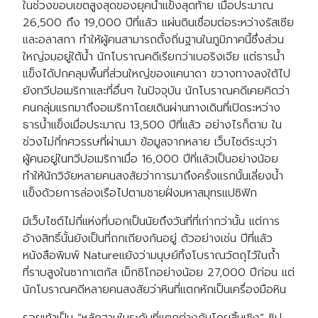
ในช่วงขอบเขตสูงสุดของยุคน้ำแข็งสุดท้าย เมื่อประมาณ
26,500 ถึง 19,000 ปีที่แล้ว แผ่นดินเชื่อมต่อระหว่างรัสเซีย
และอลาสกา ทำให้ผู้คนสามารถตั้งถิ่นฐานในภูมิภาคนี้ซึ่งส่วน
ใหญ่จมอยู่ใต้น้ำ นักโบราณคดีเรียกว่าเบอริงเจีย แต่ธารน้ำ
แข็งได้ปกคลุมพื้นที่ส่วนใหญ่ของแคนาดา ขวางทางลงใต้ไป
ยังทวีปอเมริกาและที่อื่นๆ ในปัจจุบัน นักโบราณคดีเคยคิดว่า
คนกลุ่มแรกมาถึงอเมริกาโดยเดินผ่านทางเดินที่เปิดระหว่าง
ธารน้ำแข็งเมื่อประมาณ 13,500 ปีที่แล้ว อย่างไรก็ตาม ใน
ช่วงไม่กี่ทศวรรษที่ผ่านมา ข้อมูลจากหลาย เว็บไซต์ระบุว่า
ผู้คนอยู่ในทวีปอเมริกาเมื่อ 16,000 ปีที่แล้วเป็นอย่างน้อย
ทำให้นักวิจัยหลายคนสงสัยว่าการมาถึงครั้งแรกนั้นเลี่ยงน้ำ
แข็งด้วยการล่องเรือไปตามชายฝั่งมหาสมุทรแปซิฟิก
มีเว็บไซต์ไม่กี่แห่งที่บอกเป็นนัยถึงวันที่ที่เก่ากว่านั้น แต่การ
อ้างสิทธิ์นั้นยังเป็นที่ถกเถียงกันอยู่ ตัวอย่างเช่น ปีที่แล้ว
หนังสือพิมพ์ Natureแย้งว่ามนุษย์ทิ้งโบราณวัตถุไว้ในถ้ำ
ที่ราบสูงในซากาเตกัส เม็กซิโกอย่างน้อย 27,000 ปีก่อน แต่
นักโบราณคดีหลายคนสงสัยว่าหินที่แตกหักเป็นเครื่องมือหิน