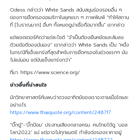
Odess กล่าวว่า White Sands สนับสนุนร่องรอยอื่น ๆ
ของการยึดครองอเมริกาในยุคแรก ๆ ภาพพิมพ์ “ทำให้สถาน
ที่ [โบราณมาก] อื่นๆ ทั้งหมดดูน่าเชื่อถือมากขึ้น” เขากล่าว
แต่พอตเตอร์คิดว่าแต่ละไซต์ “จำเป็นต้องยืนหยัดและล้มลง
ด้วยข้อดีของมันเอง” เขากล่าวว่า White Sands เป็น “หนึ่ง
ในกรณีที่แข็งแกร่งที่สุดสำหรับการยึดครองในช่วงแรกๆ มัน
ไม่แน่นอน แต่มันแข็งแกร่งกว่า”
ที่มา: https://www.science.org/
ข่าวอื่นที่น่าสนใจ
นักวิทยาศาสตร์ค้นพบว่าดวงอาทิตย์ของเราจะตายเมื่อใดและ
อย่างไร
https://www.thaiquote.org/content/248717
“บิ๊กตู่”-‘บิ๊กป้อม’ ประสานเสียงกลางครม. คนไทยได้ดู ‘บอล
โลก2022’ แน่ แต่อาจไม่ทุกแมตช์ กำลังต่อรองราคาอยู่