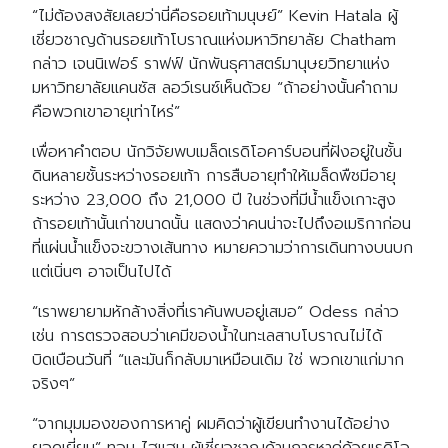
“ไม่ต้องสงสัยเลยว่านี่คือรอยเท้ามนุษย์” Kevin Hatala ผู้
เชี่ยวชาญด้านรอยเท้าโบราณแห่งมหาวิทยาลัย Chatham
กล่าว เจนนิเฟอร์ ราฟฟ์ นักพันธุศาสตร์มานุษยวิทยาแห่ง
มหาวิทยาลัยแคนซัส ลอว์เรนซ์เห็นด้วย “ถ้าอย่างนั้นคำถาม
คือพวกเขาอายุเท่าไหร่”
เพื่อหาคำตอบ นักวิจัยพบเมล็ดเรดิโอคาร์บอนที่ฝังอยู่ในชั้น
ดินหลายชั้นระหว่างรอยเท้า การสืบอายุทำให้เมล็ดพืชมีอายุ
ระหว่าง 23,000 ถึง 21,000 ปี ในช่วงที่มีน้ำแข็งเกาะสูง
ถ้ารอยเท้านั้นเก่าขนาดนั้น แสดงว่าคนน่าจะไปถึงอเมริกาก่อน
ที่แผ่นน้ำแข็งจะขวางเส้นทาง หมายความว่าการเดินทางบนบก
แต่เนิ่นๆ อาจเป็นไปได้
“เราพยายามหักล้างสิ่งที่เราค้นพบอยู่เสมอ” Odess กล่าว
เช่น การตรวจสอบว่าเคมีของน้ำในทะเลสาบโบราณไม่ได้
บิดเบือนวันที่ “และมันก็กลับมาเหมือนเดิม ใช่ พวกเขาแก่มาก
จริงๆ”
“จากมุมมองของการหาคู่ ผมคิดว่าผู้เขียนทำงานได้อย่าง