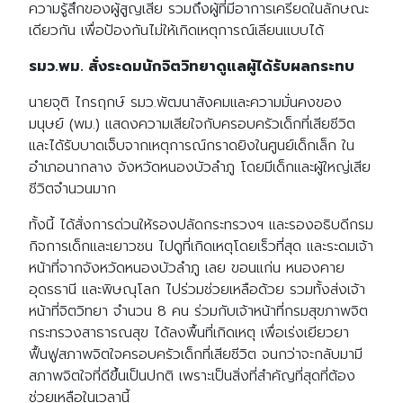
ความรู้สึกของผู้สูญเสีย รวมถึงผู้ที่มีอาการเครียดในลักษณะ
เดียวกัน เพื่อป้องกันไม่ให้เกิดเหตุการณ์เลียนแบบได้
รมว.พม. สั่งระดมนักจิตวิทยาดูแลผู้ได้รับผลกระทบ
นายจุติ ไกรฤกษ์ รมว.พัฒนาสังคมและความมั่นคงของ
มนุษย์ (พม.) แสดงความเสียใจกับครอบครัวเด็กที่เสียชีวิต
และได้รับบาดเจ็บจากเหตุการณ์กราดยิงในศูนย์เด็กเล็ก ใน
อำเภอนากลาง จังหวัดหนองบัวลำภู โดยมีเด็กและผู้ใหญ่เสีย
ชีวิตจำนวนมาก
ทั้งนี้ ได้สั่งการด่วนให้รองปลัดกระทรวงฯ และรองอธิบดีกรม
กิจการเด็กและเยาวชน ไปดูที่เกิดเหตุโดยเร็วที่สุด และระดมเจ้า
หน้าที่จากจังหวัดหนองบัวลำภู เลย ขอนแก่น หนองคาย
อุดรธานี และพิษณุโลก ไปร่วมช่วยเหลือด้วย รวมทั้งส่งเจ้า
หน้าที่จิตวิทยา จำนวน 8 คน ร่วมกับเจ้าหน้าที่กรมสุขภาพจิต
กระทรวงสาธารณสุข ได้ลงพื้นที่เกิดเหตุ เพื่อเร่งเยียวยา
ฟื้นฟูสภาพจิตใจครอบครัวเด็กที่เสียชีวิต จนกว่าจะกลับมามี
สภาพจิตใจที่ดีขึ้นเป็นปกติ เพราะเป็นสิ่งที่สำคัญที่สุดที่ต้อง
ช่วยเหลือในเวลานี้