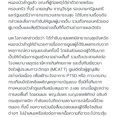
หนองบัวลำภูแล้ว ขณะที่ผู้ก่อเหตุได้ฆ่าตัวตายพร้อม
ครอบครัว ทั้งนี้ นายอนุทิน ชาญวีรกูล รองนายกรัฐมนตรี
และรัฐมนตรีว่าการกระทรวงสาธารณสุข ได้รับทราบเรื่องดัง
กล่าวและสั่งการกำชับให้ดูแลผู้บาดเจ็บ รวมถึงครอบครัวของ
ผู้บาดเจ็บและเสียชีวิตอย่างเต็มที่ทั้งด้านร่างกายและจิตใจ
นพ.โอภาสกล่าวต่อว่า ได้กำชับนายแพทย์สาธารณสุขจังหวัด
หนองบัวลำภูให้อำนวยการเรื่องการดูแลผู้ได้รับผลกระทบจาก
เหตุการณ์ความรุนแรงในครั้งนี้ โดยในส่วนของผู้ได้รับบาด
เจ็บให้ดำเนินการดูแลรักษาอย่างเต็มที่ รวมถึงประสานส่งต่อ
โรงพยาบาลอุดรธานีหากเกินศักยภาพ และตั้งทีมเยียวยา
จิตใจผู้ประสบภาวะวิกฤต (MCATT) ดูแลจิตใจผู้สูญเสีย
อย่างต่อเนื่อง เพื่อเฝ้าระวังอาการ PTSD หรือ ภาวะกระทบ
กระเทือนจิตใจหลังเผชิญเหตุการณ์รุนแรง ซึ่งมีทั้งทีมจาก
ทางหนองบัวลำภูและทีมสนับสนุนจาก จ.เลย ขณะนี้อยู่ระหว่าง
การลงพื้นที่ โดยตนและ พญ.อัมพร เบญจพลพิทักษ์ อธิบดี
กรมสุขภาพจิต กำลังลงไปติดตามสถานการณ์เรื่องนี้ด้วย
ตนเอง ทั้งนี้ ขอความร่วมมือสื่อมวลชนและผู้ใช้สื่อโซเชียล
ต่างๆ ไม่นำเสนอหรือส่งต่อภาพ/เนื้อความที่อาจจะไปกระตุ้น