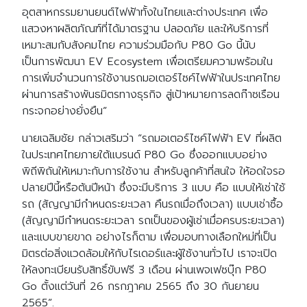
อุตสาหกรรมยานยนต์ไฟฟ้าทั้งในไทยและต่างประเทศ เพื่อ
แสวงหาผลิตภัณฑ์ที่ได้มาตรฐาน ปลอดภัย และให้บริการที่
เหมาะสมกับสังคมไทย ความร่วมมือกับ P80 Go นี้นับ
เป็นการพัฒนา EV Ecosystem เพื่อเตรียมความพร้อมใน
การเพิ่มจำนวนการใช้งานรถมอเตอร์ไซค์ไฟฟ้าในประเทศไทย
ผ่านการสร้างพันธมิตรทางธุรกิจ สู่เป้าหมายการลดก๊าซเรือน
กระจกอย่างยั่งยืน”
นายเฉลิมชัย กล่าวเสริมว่า “รถมอเตอร์ไซค์ไฟฟ้า EV ที่ผลิต
ในประเทศไทยภายใต้แบรนด์ P80 Go ซึ่งออกแบบอย่าง
พิถีพิถันให้เหมาะกับการใช้งาน สำหรับลูกค้าที่สนใจ ให้อดใจรอ
ปลายปีนี้หรือต้นปีหน้า ซึ่งจะมีบริการ 3 แบบ คือ แบบให้เช่าใช้
รถ (สัญญามีกำหนดระยะเวลา คืนรถเมื่อถึงเวลา) แบบเช่าซื้อ
(สัญญามีกำหนดระยะเวลา รถเป็นของผู้เช่าเมื่อครบระยะเวลา)
และแบบขายขาด อย่างไรก็ตาม เพื่อมอบทางเลือกใหม่ที่เป็น
มิตรต่อสิ่งแวดล้อมให้กับไรเดอร์และผู้ใช้งานทั่วไป เราจะเปิด
ให้ลงทะเบียนรับสิทธิ์ขับฟรี 3 เดือน ผ่านเพจเฟซบุ๊ก P80
Go ตั้งแต่วันที่ 26 กรกฎาคม 2565 ถึง 30 กันยายน
2565”.