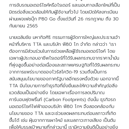
การขับรถมอเตอร์ไซค์หรือไรเดอร์ และมอบทางเลือกใหม่ที่เป็น
มิตรต่อสิ่งแวดล้อมให้กับผู้ใช้งานทั่วไป โดยเปิดให้ลงทะเบียน
ผ่านเพจเฟซบุ๊ก P80 Go ตั้งแต่วันที่ 26 กรกฎาคม ถึง 30
กันยายน 2565
นายเฉลิมชัย มหากิจศิริ กรรมการผู้จัดการใหญ่และประธานเจ้า
หน้าที่บริหาร TTA และบริษัท พี80 โก จำกัด กล่าวว่า “เรา
ต้องการมีส่วนร่วมในการช่วยเหลือผู้ใช้รถมอเตอร์ไซค์ โดย
เฉพาะผู้ประกอบอาชีพไรเดอร์ที่ได้รับผลกระทบจากราคาน้ำมัน
ที่พุ่งสูงขึ้นอย่างต่อเนื่องและสภาพเศรษฐกิจที่ได้รับผลกระทบ
จากการแพร่ระบาดของไวรัสโควิด-19 รวมถึงเป็นการ
สนับสนุนนโยบายของภาครัฐบาลอีกแรงหนึ่งด้วย นอกจากนี้
TTA มีนโยบายการทำธุรกิจที่ยั่งยืนและให้ความสำคัญต่อสิ่ง
แวดล้อมเป็นอย่างยิ่ง โดยเฉพาะเรื่องการลดปริมาณ
คาร์บอนฟุตพริ้นท์ (Carbon Footprints) ดังนั้น ธุรกิจรถ
มอเตอร์ไซค์ไฟฟ้าของบริษัท พี80 โกฯ จึงสอดคล้องกับ
นโยบายของ TTA และจะช่วยลดผลกระทบต่อมลภาวะที่เกิด
ขึ้นได้ เช่น ฝุ่นจากการเผาไหม้ และมลภาวะทางเสียง เป็นต้น
เพื่อให้บรรลุเป้าหมายที่กล่าวมานี้ เรามีความยินดีเป็นอย่างยิ่ง