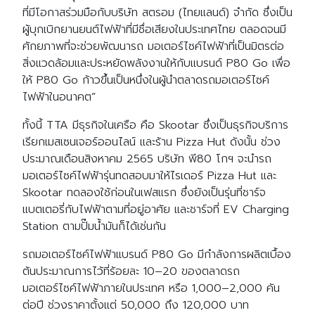
ที่มีโอกาสร่วมมือกับบริษัท สตรอม (ไทยแลนด์) จำกัด ซึ่งเป็น
ผู้บุกเบิกยานยนต์ไฟฟ้าที่มีชื่อเสียงในประเทศไทย ตลอดจนมี
ศักยภาพที่จะช่วยพัฒนารถ มอเตอร์ไซค์ไฟฟ้าที่เป็นมิตรต่อ
สิ่งแวดล้อมและประหยัดพลังงานให้กับแบรนด์ P80 Go เพื่อ
ให้ P80 Go ก้าวขึ้นเป็นหนึ่งในผู้นำตลาดรถมอเตอร์ไซค์
ไฟฟ้าในอนาคต”
ทั้งนี้ TTA มีธุรกิจในเครือ คือ Skootar ซึ่งเป็นธุรกิจบริการ
เรียกเมสเซนเจอร์ออนไลน์ และร้าน Pizza Hut ดังนั้น ช่วง
ประมาณเดือนสิงหาคม 2565 บริษัท พี80 โกฯ จะนำรถ
มอเตอร์ไซค์ไฟฟ้ารุ่นทดสอบมาให้ไรเดอร์ Pizza Hut และ
Skootar ทดลองใช้ก่อนในเฟสแรก ซึ่งยังเป็นรุ่นที่ชาร์จ
แบตเตอรี่กับไฟฟ้าตามที่อยู่อาศัย และชาร์จที่ EV Charging
Station ตามปั๊มน้ำมันก็ได้เช่นกัน
รถมอเตอร์ไซค์ไฟฟ้าแบรนด์ P80 Go มีกำลังการผลิตเบื้อง
ต้นประมาณการไว้ที่ร้อยละ 10–20 ของตลาดรถ
มอเตอร์ไซค์ไฟฟ้าภายในประเทศ หรือ 1,000–2,000 คัน
ต่อปี ช่วงราคาตั้งแต่ 50,000 ถึง 120,000 บาท