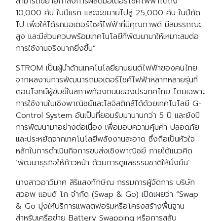
สามารถขยายกำลังการผลิตมอเตอร์ไซค์ไฟฟ้าได้ถึง
10,000 คัน ในปีแรก และจะขยายไปสู่ 25,000 คัน ในปีถัด
ไป เพื่อให้ได้รถมอเตอร์ไซค์ไฟฟ้าที่มีคุณภาพดี มีสมรรถณะ
สูง และมีส่วนควบพร้อมเทคโนโลยีที่พัฒนามาให้เหมาะสมต่อ
การใช้งานจริงมากยิ่งขึ้น”
STROM เป็นผู้นำด้านเทคโนโลยียานยนต์ไฟฟ้าของคนไทย
จากผลงานการพัฒนารถมอเตอร์ไซค์ไฟฟ้าหลากหลายรุ่นที่
ตอบโจทย์ผู้ขับขี่ในสภาพท้องถนนของประเทศไทย โดยเฉพาะ
การใช้งานในเชิงพาณิชย์และโลจิสติกส์ได้ด้วยเทคโนโลยี G-
Control System อันเป็นที่ยอมรับมานานกว่า 5 ปี และยังมี
การพัฒนามาอย่างต่อเนื่อง เพื่อมอบความคุ้มค่า ปลอดภัย
และประหยัดจากเทคโนโลยีพลังงานสะอาด ซึ่งถือเป็นหัวใจ
หลักในการดำเนินกิจการขนส่งเชิงพาณิชย์ ภายใต้แนวคิด
‘พัฒนาธุรกิจให้ก้าวหน้า ด้วยการดูแลธรรมชาติให้ยั่งยืน’
นางสาวอาวีมาศ สิริแสงทักษิณ กรรมการผู้จัดการ บริษัท
สวอพ แอนด์ โก จำกัด (Swap & Go) เปิดเผยว่า “Swap
& Go มุ่งให้บริการแพลตฟอร์มหรือโครงสร้างพื้นฐาน
สำหรับเครือข่าย Battery Swapping หรือการสลับ