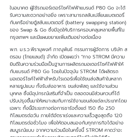
ในอนาคต ผู้ใช้รถมอร์เตอร์ไซค์ไฟฟ้าแบรนด์ P80 Go จะได้
รับความสะดวกอย่างยิ่ง เพราะสามารถสลับเปลี่ยนแบตเตอรี่
กับเครือข่ายตู้สลับแบตเตอรี่ (battery swapping station)
ของ Swap & Go ซึ่งมีจุดให้บริการครอบคลุมหลายพื้นที่ใน
กรุงเทพฯ และมีแผนขยายเพิ่มเติมอย่างต่อเนื่อง
พ.ท. ม.ร.ว.พีรานุพงศ์ ภาณุพันธ์ กรรมการผู้จัดการ บริษัท ส
ตรอม (ไทยแลนด์) จำกัด เปิดเผยว่า “ทาง STROM มีความ
ยินดีในความร่วมมือเป็นฐานการผลิตรถมอเตอร์ไซค์ไฟฟ้าให้
กับแบรนด์ P80 Go โดยในปัจจุบัน STROM ได้ผลิตรถ
มอเตอร์ไซค์ไฟฟ้าสำหรับไรเดอร์เพื่อใช้ขนส่งสินค้าในหลาก
หลายรูปแบบ ทั้งรับส่งอาหาร ขนส่งพัสดุ และใช้งานส่วน
บุคคล ซึ่งมีอุปกรณ์เสริมที่จำเป็น ตลอดจนมีส่วนควบที่ได้
ปรับปรุงขึ้นมาให้เหมาะสมกับการใช้งานขนส่งแต่ละประเภทโดย
เฉพาะ ทั้งนี้มีระยะทางต่อการชาร์จตั้งแต่ 150 ถึง 250
กิโลเมตรต่อวัน ภายใต้อัตราเร่งและความเร็วสูงสุดถึง 120
กิโลเมตรต่อชั่วโมง เพื่อให้ตอบสนองกับทุกภารกิจได้อย่าง
สมบูรณ์แบบ จากความร่วมมือในครั้งนี้ STROM คาดว่าจะ