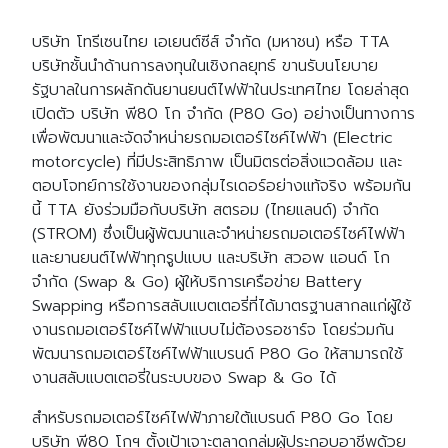
บริษัท โทรีเซนไทย เอเยนต์ซีส์ จำกัด (มหาชน) หรือ TTA
บริษัทชั้นนำด้านการลงทุนในเชิงกลยุทธ์ ขานรับนโยบาย
รัฐบาลในการผลักดันยานยนต์ไฟฟ้าในประเทศไทย โดยล่าสุด
เปิดตัว บริษัท พี80 โก จำกัด (P80 Go) อย่างเป็นทางการ
เพื่อพัฒนาและจัดจำหน่ายรถมอเตอร์ไซค์ไฟฟ้า (Electric
motorcycle) ที่มีประสิทธิภาพ เป็นมิตรต่อสิ่งแวดล้อม และ
ตอบโจทย์การใช้งานของกลุ่มไรเดอร์อย่างแท้จริง พร้อมกัน
นี้ TTA ยังร่วมมือกับบริษัท สตรอม (ไทยแลนด์) จำกัด
(STROM) ซึ่งเป็นผู้พัฒนาและจำหน่ายรถมอเตอร์ไซค์ไฟฟ้า
และยานยนต์ไฟฟ้าทุกรูปแบบ และบริษัท สวอพ แอนด์ โก
จำกัด (Swap & Go) ผู้ให้บริการเครือข่าย Battery
Swapping หรือการสลับแบตเตอรี่ที่ได้มาตรฐานสากลแก่ผู้ใช้
งานรถมอเตอร์ไซค์ไฟฟ้าแบบไม่ต้องรอชาร์จ โดยร่วมกัน
พัฒนารถมอเตอร์ไซค์ไฟฟ้าแบรนด์ P80 Go ให้สามารถใช้
งานสลับแบตเตอรี่ในระบบของ Swap & Go ได้
สำหรับรถมอเตอร์ไซค์ไฟฟ้าภายใต้แบรนด์ P80 Go โดย
บริษัท พี80 โกฯ ตั้งเป้าเจาะตลาดกลุ่มผู้ประกอบอาชีพด้วย