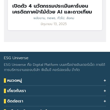
เปิดตัว 4 นวัตกรรมประเมินคาร์บอน
เครดิตภาคป่าไม้ด้วย AI และดาวเทียม
พลังงาน
,
news
,
ทั่วไป
,
สังคม
มิถุนายน 13, 2025
ESG Universe
ESG Universe คือ Digital Platform บนเครือข่ายอินเตอร์เน็ต ภายใต้
การบริหารงานของบริษัท พีเอ็มจี คอร์ปอเรชั่น จำกัด
หมวดหมู่
Health & Wellness
เกี่ยวกับเรา
Eco Icon
Our Services
ESG Data
ติดต่อเรา
About Us
โทรศัพท์: 090-549-2524
Climate Change