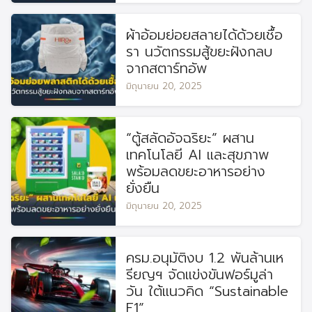
ผ้าอ้อมย่อยสลายได้ด้วยเชื้อ
Search
Search
for:
รา นวัตกรรมสู้ขยะฝังกลบ
จากสตาร์ทอัพ
มิถุนายน 20, 2025
“ตู้สลัดอัจฉริยะ” ผสาน
เทคโนโลยี AI และสุขภาพ
พร้อมลดขยะอาหารอย่าง
ยั่งยืน
มิถุนายน 20, 2025
ครม.อนุมัติงบ 1.2 พันล้านเห
รียญฯ จัดแข่งขันฟอร์มูล่า
วัน ใต้แนวคิด “Sustainable
F1”