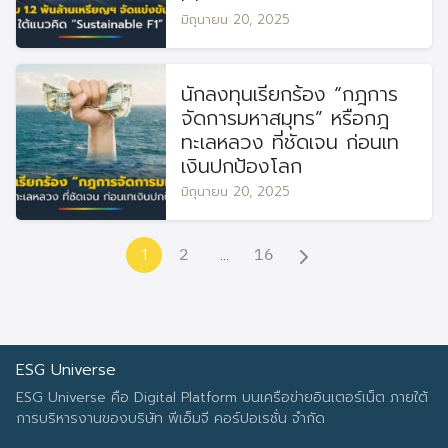
มิถุนายน 20, 2025
นักลงทุนเรียกร้อง “กฎการ
จัดการมหาสมุทร” หรือกฎ
ทะเลหลวง ที่ชัดเจน ก่อนเท
เงินปกป้องโลก
มิถุนายน 20, 2025
2
16
1
…
ESG Universe
ESG Universe คือ Digital Platform บนเครือข่ายอินเตอร์เน็ต ภายใต้
การบริหารงานของบริษัท พีเอ็มจี คอร์ปอเรชั่น จำกัด