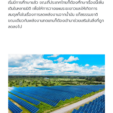
เริ่มมีการศึกษาแล้ว ขณะที่ประเทศไทยก็ต้องศึกษาเรื่องนี้เพิ่ม
เติมในหลายมิติ เพื่อให้การวางแผนระยะยาวและให้เกิดการ
Search
สมดุลทั้งในเรื่องการลดพลังงานจากน้ำมัน แก๊สธรรมชาติ
Search
for:
ขณะเดียวกันพลังงานทดแทนก็ต้องเข้ามาช่วยเสริมในสิ่งที่ถูก
ลดลงไป