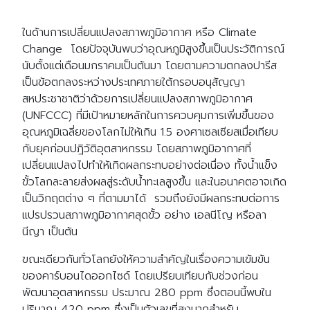
ในด้านการเปลี่ยนแปลงสภาพภูมิอากาศ หรือ Climate
Change โดยปัจจุบันพบว่าอุณหภูมิสูงขึ้นเป็นประวัติการณ์
นับตั้งแต่เดือนมกราคมเป็นต้นมา โดยตามความตกลงปารีส
เป็นข้อตกลงระหว่างประเทศภายใต้กรอบอนุสัญญา
สหประชาชาติว่าด้วยการเปลี่ยนแปลงสภาพภูมิอากาศ
(UNFCCC) ที่มีเป้าหมายหลักในการควบคุมการเพิ่มขึ้นของ
อุณหภูมิเฉลี่ยของโลกไม่ให้เกิน 1.5 องศาเซลเซียสเมื่อเทียบ
กับยุคก่อนปฎิวัติอุตสาหกรรม โดยสภาพภูมิอากาศที่
เปลี่ยนแปลงไปทำให้เกิดผลกระทบอย่างต่อเนื่อง ทั้งน้ำแข็ง
ขั้วโลกละลายส่งผลสู่ระดับน้ำทะเลสูงขึ้น และในอนาคตอาจเกิด
เป็นวิกฤตต่าง ๆ ที่ตามมาได้ รวมถึงยังมีผลกระทบต่อการ
แปรปรวนสภาพภูมิอากาศสุดขั้ว อย่าง เอลนีโญ หรือลา
นีญา เป็นต้น
ขณะเดียวกันทั่วโลกยังให้ความสำคัญในเรื่องความเข้มข้น
ของคาร์บอนไดออกไซด์ โดยเปรียบเทียบกับช่วงก่อน
พัฒนาอุตสาหกรรม ประมาณ 280 ppm ซึ่งตอนนี้พบใน
ปริมาณ 420 ppm ซึ่งเป็นตัวเลขที่สูงมากสำหรับ