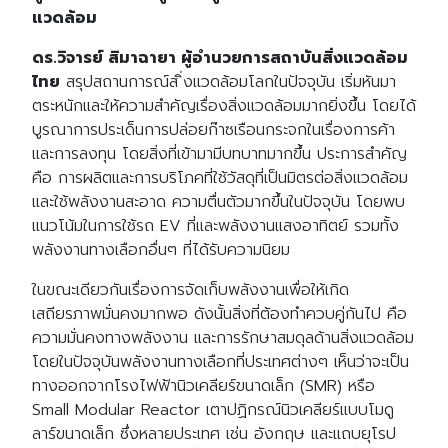
แวดล้อม
ดร.วิจารย์ สิมาฉายา ผู้อำนวยการสถาบันสิ่งแวดล้อม
ไทย
สรุปสถานการณ์ส ิ่งแวดล้อมโลกในปัจจุบัน เริ่มหันมา
ตระหนักและให้ความสำคัญเรื่องสิ่งแวดล้อมมากยิ่งขึ้น โดยได้
บูรณาการประเด็นการปล่อยก๊าซเรือนกระจกในเรื่องการค้า
และการลงทุน โดยสิ่งที่เข้ามามีบทบาทมากขึ้น ประการสำคัญ
คือ การผลิตและการบริโภคที่ใช้วัสดุที่เป็นมิตรต่อสิ่งแวดล้อม
และใช้พลังงานสะอาด ความตื่นตัวมากขึ้นในปัจจุบัน โดยพบ
แนวโน้มในการใช้รถ EV ที่และพลังงานแสงอาทิตย์ รวมทั้ง
พลังงานทางเลือกอื่นๆ ที่ได้รับความนิยม
ในขณะเดียวกันเรื่องการจัดเก็บพลังงานเพื่อให้เกิด
เสถียรภาพมั่นคงมากพอ ดังนั้นสิ่งที่ต้องทำควบคู่กันไป คือ
ความมั่นคงทางพลังงาน และการรักษาสมดุลด้านสิ่งแวดล้อม
โดยในปัจจุบันพลังงานทางเลือกที่ประเทศต่างๆ เห็นว่าจะเป็น
ทางออกจากโรงไฟฟ้านิวเคลียร์ขนาดเล็ก (SMR) หรือ
Small Modular Reactor เตาปฏิกรณ์นิวเคลียร์แบบโมดู
ลาร์ขนาดเล็ก ซึ่งหลายประเทศ เช่น อังกฤษ และแถบยุโรป