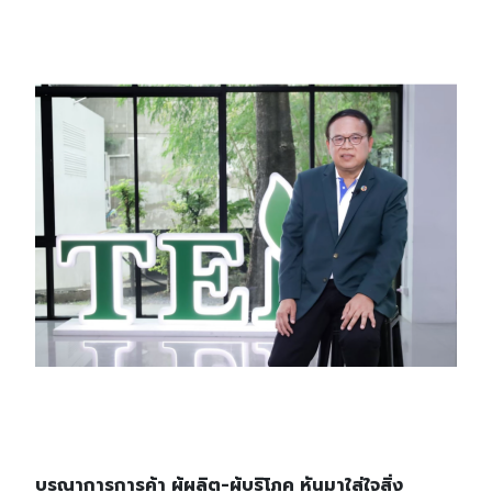
บูรณาการการค้า ผู้ผลิต-ผู้บริโภค หันมาใส่ใจสิ่ง