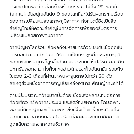
ประเทศไทยพบว่าปล่อยก๊าซเรือนกระจก ไม่ถึง 1% ของทั่ว
โลก แต่กลับอยู่ในอันดับ 9 ของโลกที่จะได้รับผลกระทบเรื่อง
ของการเปลี่ยนแปลงสภาพภูมิอากาศ ทั้งหมดนี้จึงเป็นสิ่ง
สำคัญไทยให้ความสําคัญในการจัดการเพื่อรองรับต่อการ
เปลี่ยนแปลงสภาพภูมิอากาศ
จากปัญหาโลกร้อน ส่งผลถึงมหาสมุทรด้วยเช่นกันเมื่อดูดซับ
คาร์บอนไดออกไซด์จะทำให้ความเป็นกรดสูงขึ้นและอุณหภูมิ
ของทะเลมหาสมุทรก็สูงขึ้นด้วย ผลกระทบที่เห็นได้ชัด คือ เกิด
ปะการังฟอกขาว ทั้งฝั่งทะเลอ่าวไทยและฝั่งอันดามัน รวมถึง
ในช่วง 2-3 เดือนที่ผ่านมาพบพะยูนตายไปกว่า 30 ตัว
สาเหตุส่วนหนึ่งจากการสูญเสียแหล่งอาหาร คือหญ้าทะเลที่ได้
ตายเป็นบริเวณกว้างมากขึ้นด้วย ซึ่งจะส่งผลกระทบต่อการ
ท่องเที่ยว ทรัพยากรประมง และสัตว์ทะเลหายาก โดยเฉพาะ
พะยูนที่กินหญ้าทะเลเป็นอาหาร สิ่งนี้จึงเป็นเครื่องสะท้อนถึง
ความน่ากลัวจากภัยของโลกร้อนที่ส่งผลกระทบมาถึงความ
สูญเสียความหลากหลายชีวภาพ