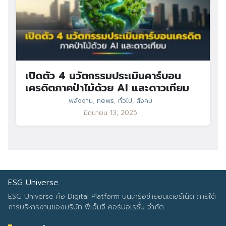
เปิดตัว 4 นวัตกรรมประเมินคาร์บอน
เครดิตภาคป่าไม้ด้วย AI และดาวเทียม
พลังงาน
,
news
,
ทั่วไป
,
สังคม
มิถุนายน 13, 2025
ESG Universe
ESG Universe คือ Digital Platform บนเครือข่ายอินเตอร์เน็ต ภายใต้
การบริหารงานของบริษัท พีเอ็มจี คอร์ปอเรชั่น จำกัด