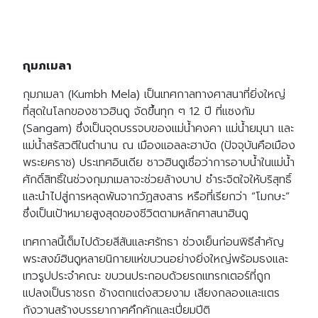
กุมภเมลา
กุมภเมลา
(Kumbh Mela)
เป็นเทศกาลทางศาสนาที่ยิ่งใหญ่
ที่สุดในโลกของชาวฮินดู จัดขึ้นทุก ๆ 12 ปี ที่แซงกัม
(Sangam) ซึ่งเป็นจุดบรรจบของแม่น้ำคงคา แม่น้ำยมุนา และ
แม่น้ำสรัสวตีในตำนาน ณ เมืองแอลละฮาบัด (ปัจจุบันคือเมือง
พระยคราช) ประเทศอินเดีย ชาวฮินดูเชื่อว่าการอาบน้ำในแม่น้ำ
ศักดิ์สิทธิ์ในช่วงกุมภเมลาจะช่วยล้างบาป ชำระจิตใจให้บริสุทธิ์
และนำไปสู่การหลุดพ้นจากวัฏสงสาร หรือที่เรียกว่า “โมกษะ”
ซึ่งเป็นเป้าหมายสูงสุดของชีวิตตามหลักศาสนาฮินดู
เทศกาลนี้เต็มไปด้วยสีสันและศรัทธา ช่วงเย็นก่อนพิธีสำคัญ
พระสงฆ์ฮินดูหลายนิกายแห่ขบวนอย่างยิ่งใหญ่พร้อมธงและ
เทวรูปประจำคณะ ขบวนประกอบด้วยรถแทรกเตอร์ที่ถูก
แปลงเป็นราชรถ ช้างตกแต่งสวยงาม เสียงกลองและแตร
กังวานสร้างบรรยากาศคึกคักและเปี่ยมปีติ