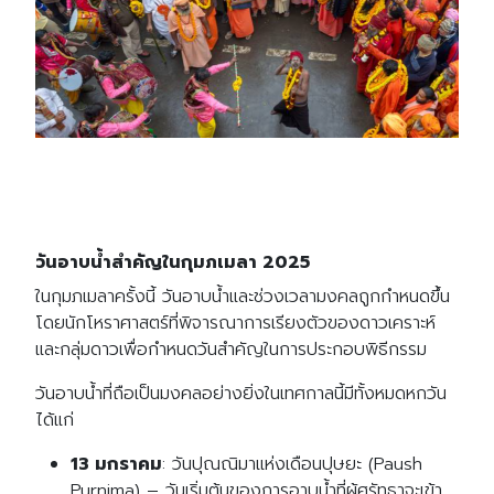
วันอาบน้ำสำคัญในกุมภเมลา 2025
ในกุมภเมลาครั้งนี้ วันอาบน้ำและช่วงเวลามงคลถูกกำหนดขึ้น
โดยนักโหราศาสตร์ที่พิจารณาการเรียงตัวของดาวเคราะห์
และกลุ่มดาวเพื่อกำหนดวันสำคัญในการประกอบพิธีกรรม
วันอาบน้ำที่ถือเป็นมงคลอย่างยิ่งในเทศกาลนี้มีทั้งหมดหกวัน
ได้แก่
13 มกราคม
: วันปุณณิมาแห่งเดือนปุษยะ (Paush
Search
Purnima) – วันเริ่มต้นของการอาบน้ำที่ผู้ศรัทธาจะเข้า