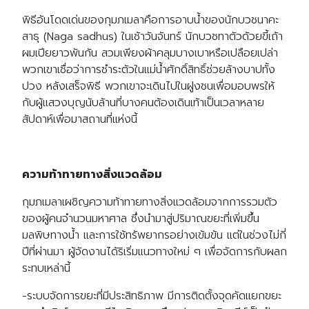
พิธีอันโดดเด่นของกุมภเมลาคือการอาบน้ำของนักบวชนาคะ
สาธุ (Naga sadhus) ในเช้าวันจันทร์ นักบวชทาตัวด้วยขี้เถ้า
ผมเปียยาวพันกัน สวมเพียงผ้าคลุมบางเบาหรือเปลือยเปล่า
พวกเขาเชื่อว่าการชำระตัวในแม่น้ำศักดิ์สิทธิ์ช่วยล้างบาปทั้ง
ปวง หลังเสร็จพิธี พวกเขาจะเดินไปในฝูงชนเพื่อมอบพรให้
กับผู้แสวงบุญนับล้านที่บางคนต้องเดินเท้าเป็นเวลาหลาย
สัปดาห์เพื่อมาสถานที่แห่งนี้
ความท้าทายทางสิ่งแวดล้อม
กุมภเมลาเผชิญความท้าทายทางสิ่งแวดล้อมจากการรวมตัว
ของผู้คนจำนวนมหาศาล ซึ่งนำมาสู่ปริมาณขยะที่เพิ่มขึ้น
มลพิษทางน้ำ และการใช้ทรัพยากรอย่างเข้มข้น แต่ในช่วงไม่กี่
ปีที่ผ่านมา ผู้จัดงานได้ริเริ่มแนวทางใหม่ ๆ เพื่อจัดการกับผลก
ระทบเหล่านี้
-ระบบจัดการขยะที่มีประสิทธิภาพ มีการติดตั้งจุดคัดแยกขยะ