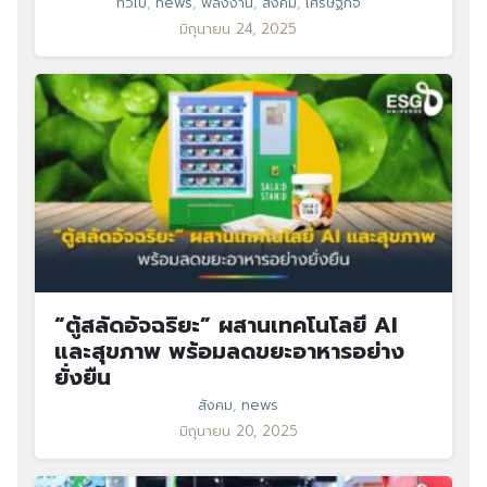
ทั่วไป
,
news
,
พลังงาน
,
สังคม
,
เศรษฐกิจ
มิถุนายน 24, 2025
“ตู้สลัดอัจฉริยะ” ผสานเทคโนโลยี AI
และสุขภาพ พร้อมลดขยะอาหารอย่าง
ยั่งยืน
สังคม
,
news
มิถุนายน 20, 2025