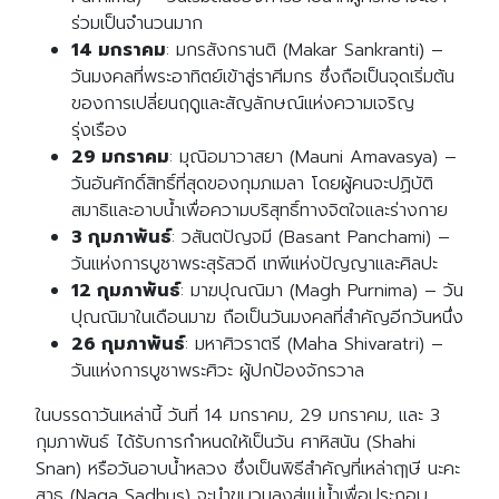
Search
for:
ร่วมเป็นจำนวนมาก
14 มกราคม
: มกรสังกรานติ (Makar Sankranti) –
วันมงคลที่พระอาทิตย์เข้าสู่ราศีมกร ซึ่งถือเป็นจุดเริ่มต้น
ของการเปลี่ยนฤดูและสัญลักษณ์แห่งความเจริญ
รุ่งเรือง
29 มกราคม
: มุณิอมาวาสยา (Mauni Amavasya) –
วันอันศักดิ์สิทธิ์ที่สุดของกุมภเมลา โดยผู้คนจะปฏิบัติ
สมาธิและอาบน้ำเพื่อความบริสุทธิ์ทางจิตใจและร่างกาย
3 กุมภาพันธ์
: วสันตปัญจมี (Basant Panchami) –
วันแห่งการบูชาพระสุรัสวดี เทพีแห่งปัญญาและศิลปะ
12 กุมภาพันธ์
: มาฆปุณณิมา (Magh Purnima) – วัน
ปุณณิมาในเดือนมาฆ ถือเป็นวันมงคลที่สำคัญอีกวันหนึ่ง
26 กุมภาพันธ์
: มหาศิวราตรี (Maha Shivaratri) –
วันแห่งการบูชาพระศิวะ ผู้ปกป้องจักรวาล
ในบรรดาวันเหล่านี้ วันที่ 14 มกราคม, 29 มกราคม, และ 3
กุมภาพันธ์ ได้รับการกำหนดให้เป็นวัน ศาหิสนัน (Shahi
Snan) หรือวันอาบน้ำหลวง ซึ่งเป็นพิธีสำคัญที่เหล่าฤๅษี นะคะ
สาธุ (Naga Sadhus) จะนำขบวนลงสู่แม่น้ำเพื่อประกอบ