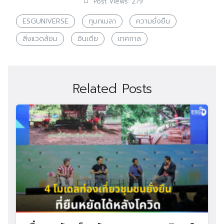
Post Views:
279
ESGUNIVERSE
กุมภเมลา
ความยั่งยืน
สิ่งแวดล้อม
อินเดีย
เทศกาล
Related Posts