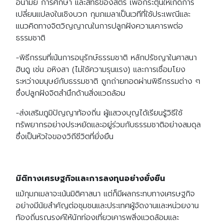
อนามัย การศึกษา และสิทธิของสตรี เพื่อกระตุ้นให้เกิดการ
เปลี่ยนแปลงในเชิงบวก กุมภเมลาเป็นเวทีที่ใช้ประเพณีและ
แนวคิดทางจิตวิญญาณในการปลูกฝังความเคารพต่อ
ธรรมชาติ
-พิธีกรรมที่เน้นการอนุรักษ์ธรรมชาติ หลักปรัชญาในศาสนา
ฮินดู เช่น อหิงสา (ไม่ใช้ความรุนแรง) และการเชื่อมโยง
ระหว่างมนุษย์กับธรรมชาติ ถูกถ่ายทอดผ่านพิธีกรรมต่าง ๆ
ซึ่งปลูกฝังจิตสำนึกด้านสิ่งแวดล้อม
-ส่งเสริมภูมิปัญญาท้องถิ่น ผู้แสวงบุญได้เรียนรู้วิธีใช้
ทรัพยากรอย่างประหยัดและอยู่ร่วมกับธรรมชาติอย่างสมดุล
ซึ่งเป็นหัวใจของวิถีชีวิตที่ยั่งยืน
มิติทางเศรษฐกิจและการลงทุนอย่างยั่งยืน
แม้กุมภเมลาจะเน้นมิติศาสนา แต่ก็มีผลกระทบทางเศรษฐกิจ
อย่างมีนัยสำคัญต่อชุมชนและประเทศผู้จัดงานและหน่วยงาน
ท้องถิ่นรณรงค์ให้นักท่องเที่ยวเคารพสิ่งแวดล้อมและ