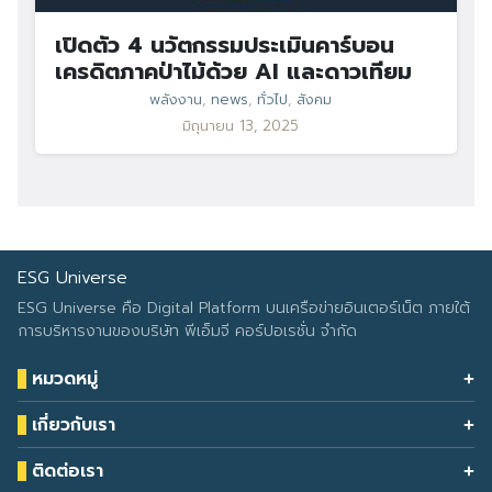
เปิดตัว 4 นวัตกรรมประเมินคาร์บอน
เครดิตภาคป่าไม้ด้วย AI และดาวเทียม
พลังงาน
,
news
,
ทั่วไป
,
สังคม
มิถุนายน 13, 2025
ESG Universe
ESG Universe คือ Digital Platform บนเครือข่ายอินเตอร์เน็ต ภายใต้
การบริหารงานของบริษัท พีเอ็มจี คอร์ปอเรชั่น จำกัด
หมวดหมู่
Health & Wellness
เกี่ยวกับเรา
Eco Icon
Our Services
ESG Data
ติดต่อเรา
About Us