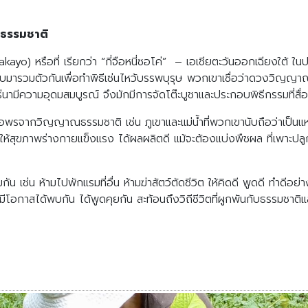
ธรรมชาติ
kakayo)
หรือที่ เรียกว่า “
กี่จือหนี่ซอโค่
”
– เอเชียตะวันออกเฉียงใต้ ในประ
กลับมารวมตัวกันเพื่อทำพิธีเซ่นไหว้บรรพบุรุษ พวกเขาเชื่อว่าดวงว
่นามีความอุดมสมบูรณ์ จึงมักมีการจัดโต๊ะบูชาและประกอบพิธีกรรมที่
รขอพรจากวิญญาณธรรมชาติ เช่น ภูเขาและแม่น้ำที่พวกเขานับถือว่าเป็นแหล
์ให้สุขภาพร่างกายแข็งแรง ได้ผลผลิตดี แม้จะต้องแบ่งพืชผล ที่เพาะปลูก
 เช่น ห้ามไปพักแรมที่อื่น ห้ามฆ่าสัตว์ตัดชีวิต ให้คิดดี พูดดี ทำดีอย่า
มีโอกาสได้พบกัน ได้พูดคุยกัน สะท้อนถึงวิถีชีวิตที่ผูกพันกับธรรมชาต