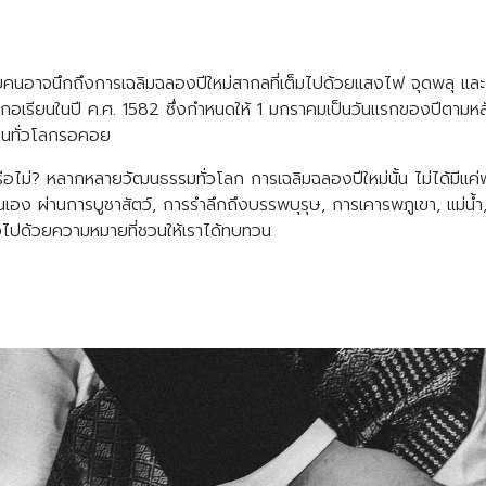
ลายคนอาจนึกถึงการเฉลิมฉลองปีใหม่สากลที่เต็มไปด้วยแสงไฟ จุดพลุ และ
ทินเกรกอเรียนในปี ค.ศ. 1582 ซึ่งกำหนดให้ 1 มกราคมเป็นวันแรกของปีตา
้คนทั่วโลกรอคอย
รือไม่? หลากหลายวัฒนธรรมทั่วโลก การเฉลิมฉลองปีใหม่นั้น ไม่ได้มีแค่พ
เอง ผ่านการบูชาสัตว์, การรำลึกถึงบรรพบุรุษ, การเคารพภูเขา, แม่น้ำ, ต้
ซึ้งไปด้วยความหมายที่ชวนให้เราได้ทบทวน