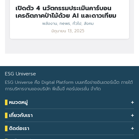
เปิดตัว 4 นวัตกรรมประเมินคาร์บอน
เครดิตภาคป่าไม้ด้วย AI และดาวเทียม
พลังงาน
,
news
,
ทั่วไป
,
สังคม
มิถุนายน 13, 2025
ESG Universe
ESG Universe คือ Digital Platform บนเครือข่ายอินเตอร์เน็ต ภายใต้
การบริหารงานของบริษัท พีเอ็มจี คอร์ปอเรชั่น จำกัด
หมวดหมู่
Health & Wellness
เกี่ยวกับเรา
Eco Icon
Our Services
ESG Data
ติดต่อเรา
About Us
โทรศัพท์: 090-549-2524
Climate Change