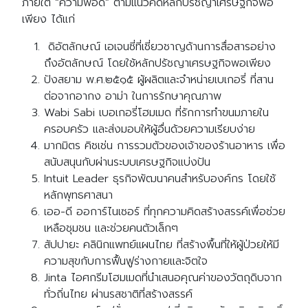
ภายใต้ “ความพอดี” ตามแนวคิดหลักปรัชญาเศรษฐกิจพอ
เพียง ได้แก่
ดิอัตลักษณ์ เอเจนซี่ที่เชี่ยวชาญด้านการสื่อสารอย่าง
ถึงอัตลักษณ์ โดยใช้หลักปรัชญาเศรษฐกิจพอเพียง
ปังสยาม พ.ศ.๒๕๑๕ ผู้ผลิตและจำหน่ายเบเกอรี่ ที่สาน
ต่อจากอากง อาม่า ในการรักษาคุณภาพ
Wabi Sabi เบอเกอรี่โฮมเมด ที่รักการทำขนมภายใน
ครอบครัว และส่งมอบให้ผู้อื่นด้วยความเรียบง่าย
มากมิตร คิชเช่น การรวมตัวของเจ้าของร้านอาหาร เพื่อ
สนับสนุนกับผ่านระบบเศรษฐกิจแบ่งปัน
Intuit Leader ธุรกิจพัฒนาคนสำหรับองค์กร โดยใช้
หลักพุทธศาสนา
เออ-ดี ออการ์ไนเซอร์ ที่ทุกความคิดสร้างสรรค์เพื่อช่วย
เหลือชุมชน และช่วยคนตัวเล็กๆ
สัปปายะ คลินิกแพทย์แผนไทย ที่สร้างพื้นที่ให้ผู้ป่วยให้มี
ความสุขกับการฟื้นฟูร่างกายและจิตใจ
Jinta ไอศกรีมโฮมเมดที่นำเสนอคุณค่าของวัตถุดิบจาก
ทั่วถิ่นไทย ผ่านรสชาติที่สร้างสรรค์