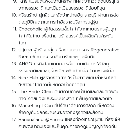
สาธุ แบรนด์แฟชั่นงานคราฟ ที่ผลิตจากวัตถุดิบบริสุทธิ์
จากธรรมชาติ และเบียดเบียนธรรมชาติน้อยที่สุด
ศรีธนรักษ์ ผู้ผลิตและจัดจำหน่ายอิฐ ราชบุรี ผ่านการส่ง
ต่อภูมิปัญญาในการทำอิฐราชบุรีจากรุ่นสู่รุ่น
Chocoholic ผู้คัดสรรเมล็ดโกโก้จากเกษตรกรผู้ปลูก
โกโก้ในไทย เพื่อนำมาสร้างสรรค์เป็นผลิตภัณฑ์ระดับ
โลก
ปฐมสุข ผู้สร้างกลุ่มเครือข่ายเกษตรกร Regenerative
Farm ให้เกษตรกรกลับมารักและดูแลผืนดิน
ANGO ธุรกิจโฮมเดคคอเรชั่น โดยเน้นการใช้วัสดุ
ธรรมชาติและวัสดุรีไซเคิล ผลิตด้วยมือ โดยช่างฝีมือ
Rice Hub ผู้สร้างข้าวไทยให้เป็นข้าวพิเศษสำหรับโลก
ให้ชาวนาไทยได้ยืนหยัดอย่างภาคภูมิ
The Pride Clinic ศูนย์กายภาพบำบัดและคลินิกเฉพาะ
ทางโรคสมองและระบบประสาท ที่ฟื้นฟูกายและจิตใจ
Marketing I Can ที่ปรึกษาด้านการตลาด ที่ให้ความ
สำคัญกับผลกระทบระยะยาวทั้งธุรกิจและสังคม
Bananaland @Phuho แหล่งท่องเที่ยวชุมชน ที่สอนให้
คนพัฒนาตนเองและเห็นคุณค่าของภูมิปัญญาท้องถิ่น