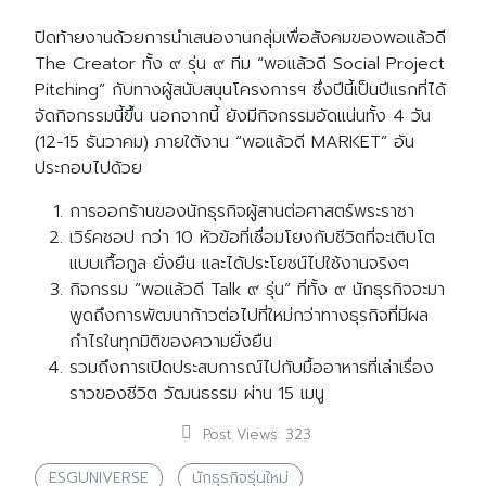
ปิดท้ายงานด้วยการนำเสนองานกลุ่มเพื่อสังคมของพอแล้วดี
The Creator ทั้ง ๙ รุ่น ๙ ทีม “พอแล้วดี Social Project
Pitching” กับทางผู้สนับสนุนโครงการฯ ซึ่งปีนี้เป็นปีแรกที่ได้
จัดกิจกรรมนี้ขึ้น นอกจากนี้ ยังมีกิจกรรมอัดแน่นทั้ง 4 วัน
(12-15 ธันวาคม) ภายใต้งาน “พอแล้วดี MARKET” อัน
ประกอบไปด้วย
การออกร้านของนักธุรกิจผู้สานต่อศาสตร์พระราชา
เวิร์คชอป กว่า 10 หัวข้อที่เชื่อมโยงกับชีวิตที่จะเติบโต
แบบเกื้อกูล ยั่งยืน และได้ประโยชน์ไปใช้งานจริงๆ
กิจกรรม “พอแล้วดี Talk ๙ รุ่น” ที่ทั้ง ๙ นักธุรกิจจะมา
พูดถึงการพัฒนาก้าวต่อไปที่ใหม่กว่าทางธุรกิจที่มีผล
กำไรในทุกมิติของความยั่งยืน
รวมถึงการเปิดประสบการณ์ไปกับมื้ออาหารที่เล่าเรื่อง
ราวของชีวิต วัฒนธรรม ผ่าน 15 เมนู
Post Views:
323
ESGUNIVERSE
นักธุรกิจรุ่นใหม่