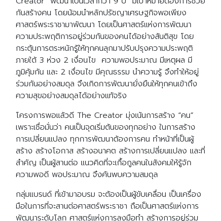
Creator” พัฒนาเป็นเวลากว่า 9 ปี มีเป้าหมายต้องการช่วย
กันสร้างคน โดยน้อมนำหลักปรัชญาเศรษฐกิจพอเพียง
ศาสตร์พระราชามาพัฒนา โดยเป็นศาสตร์แห่งการพัฒนา
ความประพฤติการอยู่ร่วมกันของคนได้อย่างสันติสุข โดย
กระตุ้นการตระหนักรู้ให้ทุกคนลุกมาปรับปรุงความประพฤติ
ภายใต้ 3 ห่วง 2 เงื่อนไข
ความพอประมาณ มีเหตุผล มี
ภูมิคุ้มกัน และ
2 เงื่อนไข มีคุณธรรม นำความรู้
จึงทำให้
อยู่
ร่วมกันอย่างสมดุล จึงเกิดการพัฒนายั่งยืนให้ทุกคนเข้าถึง
ความสุขอย่างสมดุลได้อย่างแท้จริง
โครงการพอแล้วดี The Creator มุ่งเน้นการสร้าง “คน”
เพราะเชื่อมั่นว่า คนเป็นจุดเริ่มต้นของทุกอย่าง ในการสร้าง
การเปลี่ยนแปลง ทุกการพัฒนาต้องการคน ทำหน้าที่เป็นผู้
สร้าง สร้างโอกาส สร้างอนาคต สร้างการเปลี่ยนแปลง และที่
สำคัญ เป็นผู้สานต่อ แนวคิดที่จะเกื้อกูลคนในสังคมให้รู้จัก
ความพอดี พอประมาณ จึงค้นพบความสมดุล
กลุ่มแบรนด์ ที่เข้ามาอบรม จะต้องเป็นผู้ขับเคลื่อน เป็นเครื่อง
มือในการที่จะสานต่อศาสตร์พระราชา ถือเป็นศาสตร์แห่งการ
พัฒนาระดับโลก ศาสตร์แห่งการลงมือทำ สร้างการอยู่ร่วม