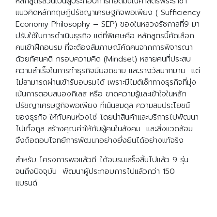
หลักสูตรล้วนเป็นผู้ประกอบการที่ยึดมั่นในศาสตร์พระราชา
แนวคิดหลักทฤษฎีปรัชญาเศรษฐกิจพอเพียง ( Sufficiency
Economy Philosophy – SEP) ของในหลวงรัชกาลที่9 มา
ปรับใช้ในการดำเนินธุรกิจ แต่ที่พิเศษคือ หลักสูตรนี้คัดเลือก
คนเข้าฝึกอบรม ที่จะต้องสัมภาษณ์คัดคนจากการพิจารณา
ด้วยทัศนคติ กรอบความคิด (Mindset) หลายคนที่ประสบ
ความสำเร็จในการทำธุรกิจมียอดขาย และรางวัลมากมาย แต่
ไม่สามารถผ่านเข้ารับอบรมได้ เพราะมีไมด์เซ็ททางธุรกิจที่มุ่ง
เน้นการตอบสนองกิเลส หรือ ขาดความรู้และเข้าใจในหลัก
ปรัชญาเศรษฐกิจพอเพียง ที่เน้นสมดุล ความสมประโยชน์
ของธุรกิจ ให้กับคนห่วงโซ่ โดยนำสินค้าและบริการไปพัฒนา
ไปเกื้อกูล สร้างคุณค่าให้กับผู้คนในสังคม และสิ่งแวดล้อม
จึงถือตอบโจทย์การพัฒนาอย่างยั่งยืนได้อย่างแท้จริง
สำหรับ โครงการพอแล้วดี ได้อบรมเสร็จสิ้นไปแล้ว 9 รุ่น
จนถึงปัจจุบัน พัฒนาผู้ประกอบการไปแล้วกว่า 150
แบรนด์