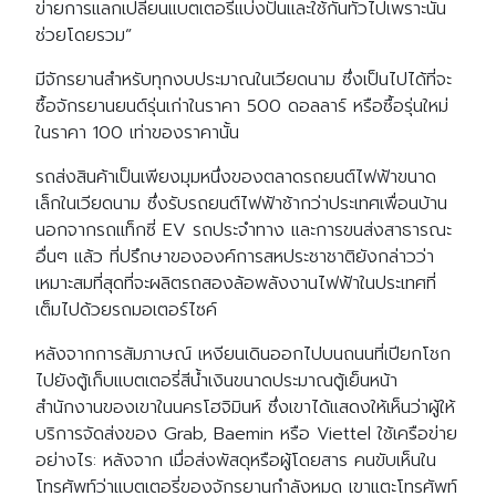
ข่ายการแลกเปลี่ยนแบตเตอรี่แบ่งปันและใช้กันทั่วไปเพราะนั่น
ช่วยโดยรวม”
มีจักรยานสำหรับทุกงบประมาณในเวียดนาม ซึ่งเป็นไปได้ที่จะ
ซื้อจักรยานยนต์รุ่นเก่าในราคา 500 ดอลลาร์ หรือซื้อรุ่นใหม่
ในราคา 100 เท่าของราคานั้น
รถส่งสินค้าเป็นเพียงมุมหนึ่งของตลาดรถยนต์ไฟฟ้าขนาด
เล็กในเวียดนาม ซึ่งรับรถยนต์ไฟฟ้าช้ากว่าประเทศเพื่อนบ้าน
นอกจากรถแท็กซี่ EV รถประจำทาง และการขนส่งสาธารณะ
อื่นๆ แล้ว ที่ปรึกษาขององค์การสหประชาชาติยังกล่าวว่า
เหมาะสมที่สุดที่จะผลิตรถสองล้อพลังงานไฟฟ้าในประเทศที่
เต็มไปด้วยรถมอเตอร์ไซค์
หลังจากการสัมภาษณ์ เหงียนเดินออกไปบนถนนที่เปียกโชก
ไปยังตู้เก็บแบตเตอรี่สีน้ำเงินขนาดประมาณตู้เย็นหน้า
สำนักงานของเขาในนครโฮจิมินห์ ซึ่งเขาได้แสดงให้เห็นว่าผู้ให้
บริการจัดส่งของ Grab, Baemin หรือ Viettel ใช้เครือข่าย
อย่างไร: หลังจาก เมื่อส่งพัสดุหรือผู้โดยสาร คนขับเห็นใน
โทรศัพท์ว่าแบตเตอรี่ของจักรยานกำลังหมด เขาแตะโทรศัพท์