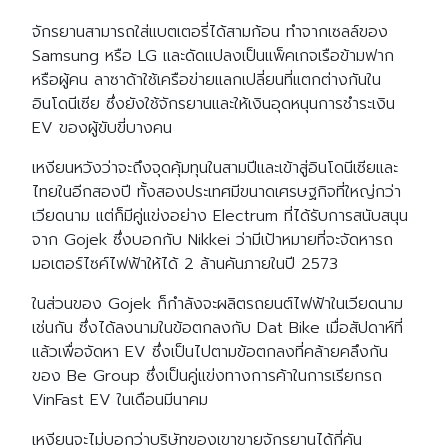
จักรยานสามารถใส่แบตเตอรี่ได้สามก้อน ทำจากเซลล์ของ
Samsung หรือ LG และดัดแปลงเป็นแพ็คเกจเรือข้ามฟาก
หรือผู้คน ลาซาด้าใช้เครือข่ายแลกเปลี่ยนที่แตกต่างกันใน
อินโดนีเซีย ซึ่งยังใช้จักรยานและให้เงินอุดหนุนการชำระเงิน
EV ของผู้ขับขี่บางคน
เหงียนหวังว่าจะถึงจุดคุ้มทุนในสามปีและเข้าสู่อินโดนีเซียและ
ไทยในอีกสองปี ทั้งสองประเทศมีขนาดเศรษฐกิจที่ใหญ่กว่า
เวียดนาม แต่ก็มีคู่แข่งอย่าง Electrum ที่ได้รับการสนับสนุน
จาก Gojek ซึ่งบอกกับ Nikkei ว่ามีเป้าหมายที่จะจัดหารถ
มอเตอร์ไซค์ไฟฟ้าให้ได้ 2 ล้านคันภายในปี 2573
ในส่วนของ Gojek ก็กำลังจะผลิตรถยนต์ไฟฟ้าในเวียดนาม
เช่นกัน ซึ่งได้ลงนามในข้อตกลงกับ Dat Bike เมื่อสัปดาห์ที่
แล้วเพื่อจัดหา EV ซึ่งเป็นไปตามข้อตกลงที่คล้ายคลึงกัน
ของ Be Group ซึ่งเป็นคู่แข่งทางการค้าในการเรียกรถ
VinFast EV ในเดือนมีนาคม
เหงียนจะไม่บอกว่าบริษัทของเขาขายจักรยานได้กี่คัน