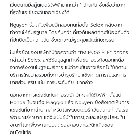
เวียดนามมีสกู๊ตเตอร์ไฟฟ้ามากกว่า 1 ล้านคัน ซึ่งเชื่อว่ามาก
ที่สุดในเอเชียตะวันออกเฉียงใต้
Nguyen ร่วมกับเพื่อนอีกสองคนก่อตั้ง Selex หลังจาก
ทำงานให้กับรัฐบาล โดยค้นคว้าเกี่ยวกับผลิตภัณฑ์ป้องกันตัว
ที่ปกปิดเป็นความลับ ซึ่งเขาจะไม่พูดคุยแม้แต่กับภรรยา
ในเสื้อยืดของบริษัทที่มีข้อความว่า “I’M POSSIBLE” วิศวกร
กล่าวว่า Selex จะใช้ข้อมูลลูกค้าเพื่อขยายธุรกิจนอกเหนือ
จากพลังงานในฐานะบริการ แม้ว่าคนขับอาจเลือกไม่ใช้ก็ตาม
บริการใหม่อาจรวมถึงการบำรุงรักษาเชิงคาดการณ์และการ
ขายส่วนเสริม เช่น การประกันภัย เขากล่าว
นอกจากการแข่งขันกับค่ายรถยักษ์ใหญ่ที่ใช้ไฟฟ้า ตั้งแต่
Honda ไปจนถึง Piaggio แล้ว Nguyen ยังสังเกตเห็นการ
แข่งขันที่ยากลำบากสำหรับโลหะแบตเตอรี่ เวียดนามกำลังเร่ง
พัฒนาแร่หายาก แต่จีนเป็นผู้นำในการขุดและแปรรูปโลหะ ใน
ขณะที่โลกพึ่งพาโคบอลต์ของคองโกและนิกเกิลของ
อินโดนีเซีย