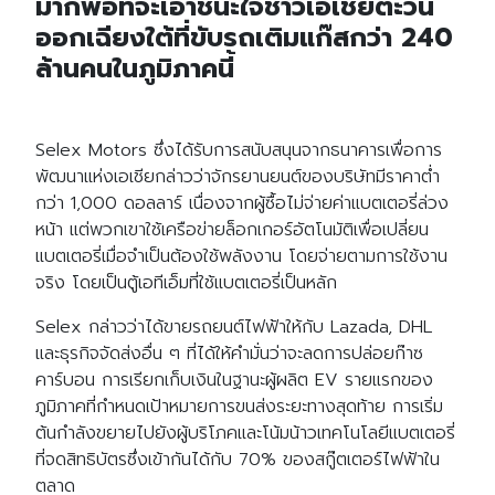
มากพอที่จะเอาชนะใจชาวเอเชียตะวัน
ออกเฉียงใต้ที่ขับรถเติมแก๊สกว่า 240
ล้านคนในภูมิภาคนี้
Selex Motors ซึ่งได้รับการสนับสนุนจากธนาคารเพื่อการ
พัฒนาแห่งเอเชียกล่าวว่าจักรยานยนต์ของบริษัทมีราคาต่ำ
กว่า 1,000 ดอลลาร์ เนื่องจากผู้ซื้อไม่จ่ายค่าแบตเตอรี่ล่วง
หน้า แต่พวกเขาใช้เครือข่ายล็อกเกอร์อัตโนมัติเพื่อเปลี่ยน
แบตเตอรี่เมื่อจำเป็นต้องใช้พลังงาน โดยจ่ายตามการใช้งาน
จริง โดยเป็นตู้เอทีเอ็มที่ใช้แบตเตอรี่เป็นหลัก
Selex กล่าวว่าได้ขายรถยนต์ไฟฟ้าให้กับ Lazada, DHL
และธุรกิจจัดส่งอื่น ๆ ที่ได้ให้คำมั่นว่าจะลดการปล่อยก๊าซ
คาร์บอน การเรียกเก็บเงินในฐานะผู้ผลิต EV รายแรกของ
ภูมิภาคที่กำหนดเป้าหมายการขนส่งระยะทางสุดท้าย การเริ่ม
ต้นกำลังขยายไปยังผู้บริโภคและโน้มน้าวเทคโนโลยีแบตเตอรี่
ที่จดสิทธิบัตรซึ่งเข้ากันได้กับ 70% ของสกู๊ตเตอร์ไฟฟ้าใน
ตลาด