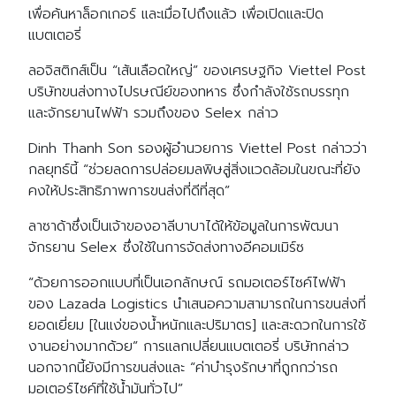
เพื่อค้นหาล็อกเกอร์ และเมื่อไปถึงแล้ว เพื่อเปิดและปิด
แบตเตอรี่
ลอจิสติกส์เป็น “เส้นเลือดใหญ่” ของเศรษฐกิจ Viettel Post
บริษัทขนส่งทางไปรษณีย์ของทหาร ซึ่งกำลังใช้รถบรรทุก
และจักรยานไฟฟ้า รวมถึงของ Selex กล่าว
Dinh Thanh Son รองผู้อำนวยการ Viettel Post กล่าวว่า
กลยุทธ์นี้ “ช่วยลดการปล่อยมลพิษสู่สิ่งแวดล้อมในขณะที่ยัง
คงให้ประสิทธิภาพการขนส่งที่ดีที่สุด”
ลาซาด้าซึ่งเป็นเจ้าของอาลีบาบาได้ให้ข้อมูลในการพัฒนา
จักรยาน Selex ซึ่งใช้ในการจัดส่งทางอีคอมเมิร์ซ
“ด้วยการออกแบบที่เป็นเอกลักษณ์ รถมอเตอร์ไซค์ไฟฟ้า
ของ Lazada Logistics นำเสนอความสามารถในการขนส่งที่
ยอดเยี่ยม [ในแง่ของน้ำหนักและปริมาตร] และสะดวกในการใช้
งานอย่างมากด้วย” การแลกเปลี่ยนแบตเตอรี่ บริษัทกล่าว
นอกจากนี้ยังมีการขนส่งและ “ค่าบำรุงรักษาที่ถูกกว่ารถ
มอเตอร์ไซค์ที่ใช้น้ำมันทั่วไป”