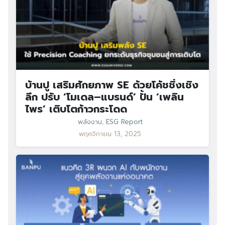
บ้านปู เสริมศักยภาพ SE ด้วยโค้ชชิ่งเชิง
ลึก ปรับ ‘โมเดล–แบรนด์’ ปั้น ‘เพลิน
ไพร’ เติบโตก้าวกระโดด
พลังงาน
,
ESG Report
พฤศจิกายน 13, 2025