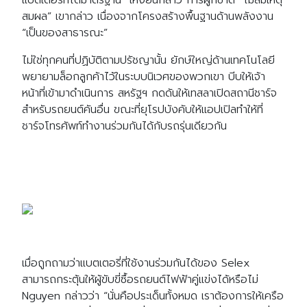
แบตเตอรี่ที่ได้มาตรฐาน” เหงียนกล่าว การผูกขาด “ไม่สมเหตุ
สมผล” เขากล่าว เนื่องจากโครงสร้างพื้นฐานด้านพลังงาน
“เป็นของสาธารณะ”
ไม่ใช่ทุกคนที่ปฏิบัติตามปรัชญานั้น ยักษ์ใหญ่ด้านเทคโนโลยี
พยายามล็อกลูกค้าไว้ในระบบนิเวศของพวกเขา บีบให้เจ้า
หน้าที่เข้ามาดำเนินการ สหรัฐฯ กดดันให้เทสลาเปิดสถานีชาร์จ
สำหรับรถยนต์คันอื่น ขณะที่ยุโรปบังคับให้แอปเปิลทำให้ที่
ชาร์จโทรศัพท์ทำงานร่วมกันได้กับรถรุ่นเดียวกัน
เมื่อถูกถามว่าแบตเตอรี่ที่ใช้งานร่วมกันได้ของ Selex
สามารถกระตุ้นให้ผู้ขับขี่ซื้อรถยนต์ไฟฟ้าคู่แข่งได้หรือไม่
Nguyen กล่าวว่า “นั่นคือประเด็นทั้งหมด เราต้องการให้เครือ