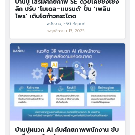
บ้านปู เสริมศักยภาพ SE ด้วยโค้ชชิ่งเชิง
ลึก ปรับ ‘โมเดล–แบรนด์’ ปั้น ‘เพลิน
ไพร’ เติบโตก้าวกระโดด
พลังงาน
,
ESG Report
พฤศจิกายน 13, 2025
บ้านปูผนวก AI กับศักยภาพพนักงาน ขับ