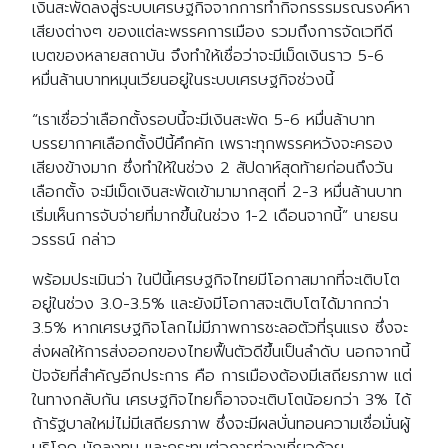
เงินสะพัดลงสู่ระบบเศรษฐกิจจากการทำกิจกรรรมรณรงค์หา
เสียงต่างๆ ของแต่ละพรรคการเมือง รวมถึงการจัดเวทีดี
เบตของหลายสถาบัน จึงทำให้เชื่อว่าจะมีเม็ดเงินราว 5-6
หมื่นล้านบาทหมุนเวียนอยู่ในระบบเศรษฐกิจช่วงนี้
“เราเชื่อว่าเลือกตั้งรอบนี้จะมีเงินสะพัด 5-6 หมื่นล้าบาท
บรรยากาศเลือกตั้งปีนี้คึกคัก เพราะทุกพรรคหวังจะครอง
เสียงข้างมาก ซึ่งทำให้ในช่วง 2 สัปดาห์สุดท้ายก่อนถึงวัน
เลือกตั้ง จะมีเม็ดเงินสะพัดเข้ามามากสุดที่ 2-3 หมื่นล้านบาท
เริ่มเห็นการจับจ่ายที่มากขึ้นในช่วง 1-2 เดือนจากนี้” นายธน
วรรธน์ กล่าว
พร้อมประเมินว่า ในปีนี้เศรษฐกิจไทยมีโอกาสมากที่จะเติบโต
อยู่ในช่วง 3.0-3.5% และยังมีโอกาสจะเติบโตได้มากกว่า
3.5% หากเศรษฐกิจโลกไม่มีภาพการชะลอตัวที่รุนแรง ซึ่งจะ
ส่งผลให้การส่งออกของไทยฟื้นตัวดีขึ้นเป็นลำดับ นอกจากนี้
ปัจจัยที่สำคัญอีกประการ คือ การเมืองต้องมีเสถียรภาพ แต่
ในทางกลับกัน เศรษฐกิจไทยก็อาจจะเติบโตน้อยกว่า 3% ได้
ถ้ารัฐบาลใหม่ไม่มีเสถียรภาพ ซึ่งจะมีผลบั่นทอนความเชื่อมั่นผู้