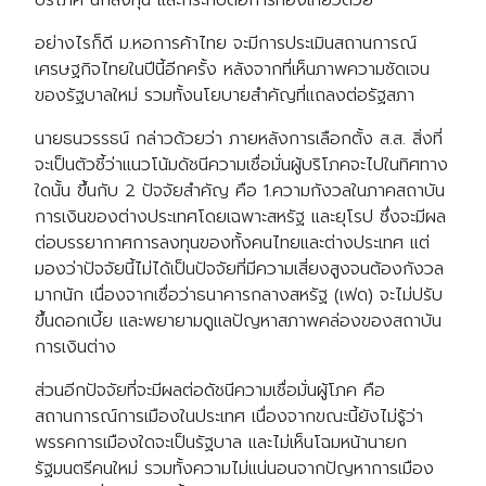
บริโภค นักลงทุน และกระทบต่อการท่องเที่ยวด้วย
อย่างไรก็ดี ม.หอการค้าไทย จะมีการประเมินสถานการณ์
เศรษฐกิจไทยในปีนี้อีกครั้ง หลังจากที่เห็นภาพความชัดเจน
ของรัฐบาลใหม่ รวมทั้งนโยบายสำคัญที่แถลงต่อรัฐสภา
นายธนวรรธน์ กล่าวด้วยว่า ภายหลังการเลือกตั้ง ส.ส. สิ่งที่
จะเป็นตัวชี้ว่าแนวโน้มดัชนีความเชื่อมั่นผู้บริโภคจะไปในทิศทาง
ใดนั้น ขึ้นกับ 2 ปัจจัยสำคัญ คือ 1.ความกังวลในภาคสถาบัน
การเงินของต่างประเทศโดยเฉพาะสหรัฐ และยุโรป ซึ่งจะมีผล
ต่อบรรยากาศการลงทุนของทั้งคนไทยและต่างประเทศ แต่
มองว่าปัจจัยนี้ไม่ได้เป็นปัจจัยที่มีความเสี่ยงสูงจนต้องกังวล
มากนัก เนื่องจากเชื่อว่าธนาคารกลางสหรัฐ (เฟด) จะไม่ปรับ
ขึ้นดอกเบี้ย และพยายามดูแลปัญหาสภาพคล่องของสถาบัน
การเงินต่าง
ส่วนอีกปัจจัยที่จะมีผลต่อดัชนีความเชื่อมั่นผู้โภค คือ
สถานการณ์การเมืองในประเทศ เนื่องจากขณะนี้ยังไม่รู้ว่า
พรรคการเมืองใดจะเป็นรัฐบาล และไม่เห็นโฉมหน้านายก
รัฐมนตรีคนใหม่ รวมทั้งความไม่แน่นอนจากปัญหาการเมือง