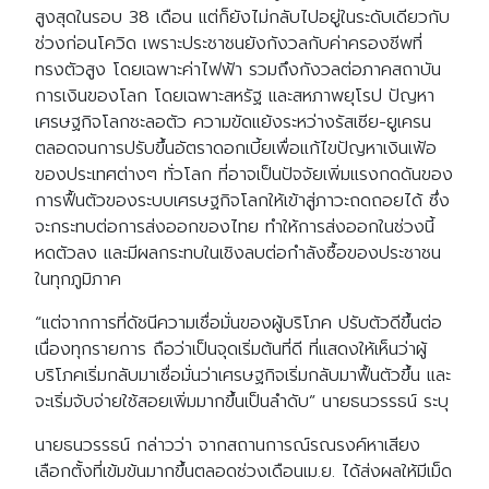
สูงสุดในรอบ 38 เดือน แต่ก็ยังไม่กลับไปอยู่ในระดับเดียวกับ
ช่วงก่อนโควิด เพราะประชาชนยังกังวลกับค่าครองชีพที่
ทรงตัวสูง โดยเฉพาะค่าไฟฟ้า รวมถึงกังวลต่อภาคสถาบัน
การเงินของโลก โดยเฉพาะสหรัฐ และสหภาพยุโรป ปัญหา
เศรษฐกิจโลกชะลอตัว ความขัดแย้งระหว่างรัสเซีย-ยูเครน
ตลอดจนการปรับขึ้นอัตราดอกเบี้ยเพื่อแก้ไขปัญหาเงินเฟ้อ
ของประเทศต่างๆ ทั่วโลก ที่อาจเป็นปัจจัยเพิ่มแรงกดดันของ
การฟื้นตัวของระบบเศรษฐกิจโลกให้เข้าสู่ภาวะถดถอยได้ ซึ่ง
จะกระทบต่อการส่งออกของไทย ทำให้การส่งออกในช่วงนี้
หดตัวลง และมีผลกระทบในเชิงลบต่อกำลังซื้อของประชาชน
ในทุกภูมิภาค
“แต่จากการที่ดัชนีความเชื่อมั่นของผู้บริโภค ปรับตัวดีขึ้นต่อ
เนื่องทุกรายการ ถือว่าเป็นจุดเริ่มต้นที่ดี ที่แสดงให้เห็นว่าผู้
บริโภคเริ่มกลับมาเชื่อมั่นว่าเศรษฐกิจเริ่มกลับมาฟื้นตัวขึ้น และ
จะเริ่มจับจ่ายใช้สอยเพิ่มมากขึ้นเป็นลำดับ” นายธนวรรธน์ ระบุ
นายธนวรรธน์ กล่าวว่า จากสถานการณ์รณรงค์หาเสียง
เลือกตั้งที่เข้มข้นมากขึ้นตลอดช่วงเดือนเม.ย. ได้ส่งผลให้มีเม็ด