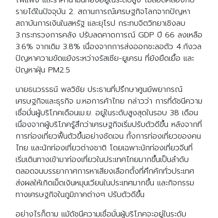
ไฟแพง และราคาน้ำมันที่ยังอยู่ในระดับสูง ไม่สอดคล้องกับ
รายได้ในปัจจุบัน 2. สถานการณ์เศรษฐกิจโลกจากปัญหา
สถาบันการเงินในสหรัฐ และยุโรป กระทบจิตวิทยาเชิงลบ
3.กระทรวงการคลัง ปรับลดคาดการณ์ GDP ปี 66 ลงเหลือ
3.6% จากเดิม 3.8% เนื่องจากการส่งออกชะลอตัว 4.กังวล
ปัญหาความขัดแย้งระหว่างรัสเซีย-ยูเครน ที่ยังยืดเยื้อ และ
ปัญหาฝุ่น PM2.5
นายธนวรรธน์ พลวิชัย ประธานที่ปรึกษาศูนย์พยากรณ์
เศรษฐกิจและธุรกิจ ม.หอการค้าไทย กล่าวว่า การที่ดัชนีความ
เชื่อมั่นผู้บริโภคเดือนเม.ย. อยู่ในระดับสูงสุดในรอบ 38 เดือน
เนื่องจากผู้บริโภครู้สึกว่าเศรษฐกิจเริ่มปรับตัวดีขึ้น หลังจากที่
การท่องเที่ยวฟื้นตัวขึ้นอย่างชัดเจน ทั้งการท่องเที่ยวของคน
ไทย และนักท่องเที่ยวต่างชาติ โดยเฉพาะนักท่องเที่ยวจีนที่
เริ่มเดินทางเข้ามาท่องเที่ยวในประเทศไทยมากขึ้นเป็นลำดับ
ตลอดจนบรรยากาศการหาเสียงเลือกตั้งที่คึกคักทั่วประเทศ
ส่งผลให้เกิดเม็ดเงินหมุนเวียนในประเทศมากขึ้น และกิจกรรม
ทางเศรษฐกิจในภูมิภาคต่างๆ ปรับตัวดีขึ้น
อย่างไรก็ตาม แม้ดัชนีความเชื่อมั่นผู้บริโภคจะอยู่ในระดับ