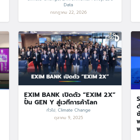
Data
กรกฎาคม 22, 2026
EXIM BANK เปิดตัว “EXIM 2X”
S
ปั้น GEN Y สู่เวทีการค้าโลก
ด
ทั่วไป
,
Climate Change
ซ
ตุลาคม 9, 2025
พ
พ