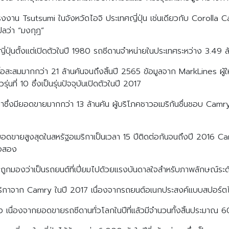
รงงาน Tsutsumi ในจังหวัดไอจิ ประเทศญี่ปุ่น เช่นเดียวกับ Corolla 
ปลว่า “มงกุฎ”
ปุ่นตั้งแต่เปิดตัวในปี 1980 รถซีดานจำหน่ายในประเทศระหว่าง 3.49 ล
ื้อสะสมมากกว่า 21 ล้านคันจนถึงสิ้นปี 2565 ข้อมูลจาก MarkLines ผู
ที่ 10 ซึ่งเป็นรุ่นปัจจุบันเปิดตัวในปี 2017
ซึ่งมียอดขายมากกว่า 13 ล้านคัน ผู้บริโภคชาวอเมริกันชื่นชอบ Camry
ียอดขายสูงสุดในสหรัฐอเมริกาเป็นเวลา 15 ปีติดต่อกันจนถึงปี 2016 Camry
ือสอง
ถูกมองว่าเป็นรถยนต์ที่เปี่ยมไปด้วยแรงบันดาลใจสำหรับภาพลักษณ์ระด
จาก Camry ในปี 2017 เนื่องจากรถยนต์อเนกประสงค์แบบสปอร์ตได้รับ
 เนื่องจากยอดขายรถซีดานทั่วโลกในปีที่แล้วมีจำนวนทั้งสิ้นประมาณ 