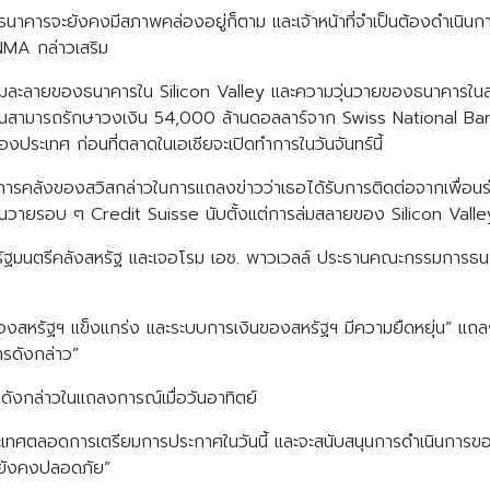
ธนาคารจะยังคงมีสภาพคล่องอยู่ก็ตาม และเจ้าหน้าที่จำเป็นต้องดำเนินก
NMA กล่าวเสริม
้มละลายของธนาคารใน Silicon Valley และความวุ่นวายของธนาคารในสหร
นสามารถรักษาวงเงิน 54,000 ล้านดอลลาร์จาก Swiss National Bankไ
งประเทศ ก่อนที่ตลาดในเอเชียจะเปิดทำการในวันจันทร์นี้
การคลังของสวิสกล่าวในการแถลงข่าวว่าเธอได้รับการติดต่อจากเพื่อ
วุ่นวายรอบ ๆ Credit Suisse นับตั้งแต่การล่มสลายของ Silicon Vall
 รัฐมนตรีคลังสหรัฐ และเจอโรม เอช. พาวเวลล์ ประธานคณะกรรมการ
รัฐฯ แข็งแกร่ง และระบบการเงินของสหรัฐฯ มีความยืดหยุ่น” แถลงการ
ารดังกล่าว”
งกล่าวในแถลงการณ์เมื่อวันอาทิตย์
่างประเทศตลอดการเตรียมการประกาศในวันนี้ และจะสนับสนุนการดำเนินก
ละยังคงปลอดภัย”