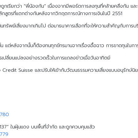
ูกเรียกว่า “พี่น้องกัน” เนื่องจากมีพอร์ตการลงทุนที่คล้ายคลึงกัน และถื
ลักสูตรที่แตกต่างกันหลังจากวิกฤตการณ์ทางการเงินในปี 2551
นทรัพย์เสี่ยงมากเกินไป ต่อมาธนาคารเลือกที่จะให้ความสำคัญกับการบ
ั้น แต่หลังจากนั้นก็ต้องทนทุกข์ทรมานจากเรื่องอื้อฉาว การขาดทุนในกา
ี่ยนแปลงอย่างรวดเร็วในการแถลงข่าวเมื่อวันอาทิตย์
ง Credit Suisse และปรับให้เข้ากับวัฒนธรรมความเสี่ยงแบบอนุรักษ์นิ
Search
Search
for:
9780
-137” ในฝุ่นแดง บนพื้นที่จำกัด และถูกควบคุมแล้ว
9779