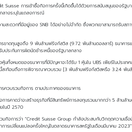
it Suisse การเข้าซื้อกิจการครั้งนี้เกิดขึ้นได้ด้วยการสนับสนุนของร
รกลางระบุในแถลงการณ์
ามสะดวกที่มีอยู่ของ SNB ได้อย่างไม่จำกัด ซึ่งพวกเขาสามารถรับสภ
การขาดทุนสูงถึง 9 พันล้านฟรังก์สวิส (9.72 พันล้านดอลลาร์) ธนาคา
รรับประกันการผิดนัดชำระหนี้ของรัฐบาลกลาง
หุ้นทั้งหมดของธนาคารที่มีปัญหาจะได้รับ 1 หุ้นใน UBS เพียร์ในประเทศ
้สะท้อนถึงการพิจารณาควบรวม [3 พันล้านฟรังก์สวิสหรือ 3.24 พันล้า
รกรรมการควบรวมกิจการ ตามประกาศของธนาคาร
คาดว่าจะสร้างธุรกิจที่มีสินทรัพย์การลงทุนรวมมากกว่า 5 ล้านล้านดอ
ายในปี 2570
กิจการว่า “Credit Suisse Group กำลังประสบกับวิกฤตความเชื่อมั่
นจากการเปลี่ยนแปลงครั้งใหญ่ในตลาดธนาคารสหรัฐในเดือนมีนาคม 2023”