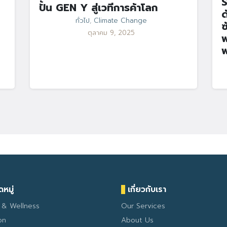
S
ปั้น GEN Y สู่เวทีการค้าโลก
ด
ทั่วไป
,
Climate Change
ซ
ตุลาคม 9, 2025
พ
พ
หมู่
เกี่ยวกับเรา
 & Wellness
Our Services
on
About Us