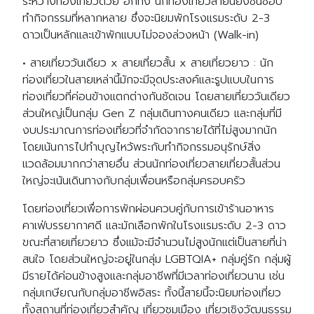
ระหว่างท่องเที่ยวด้วย อีกทั้ง นักท่องเที่ยวสายนี้ยังชื่นชอบ
ทำกิจกรรมที่หลากหลาย ซึ่งจะนิยมพักโรงแรมระดับ 2-3
ดาวเป็นหลักและเข้าพักแบบไม่จองล่วงหน้า (Walk-in)
• สายเที่ยววันเดียว x สายเที่ยวสั้น x สายเที่ยวยาว : นัก
ท่องเที่ยวในสายเหล่านี้มักจะมีจุดประสงค์และรูปแบบในการ
ท่องเที่ยวที่ค่อนข้างแตกต่างกันชัดเจน โดยสายเที่ยววันเดียว
ส่วนใหญ่เป็นกลุ่ม Gen Z กลุ่มเดินทางคนเดียว และกลุ่มที่มี
งบประมาณการท่องเที่ยวที่จำกัดจากรายได้ที่ไม่สูงมากนัก
โดยเน้นการไปทำบุญไหว้พระกับทำกิจกรรมอนุรักษ์สิ่ง
แวดล้อมมากกว่าสายอื่น ส่วนนักท่องเที่ยวสายเที่ยวสั้นส่วน
ใหญ่จะเน้นเดินทางกับกลุ่มเพื่อนหรือกลุ่มครอบครัว
โดยท่องเที่ยวเพื่อการพักผ่อนควบคู่กับการเข้าร้านอาหาร
คาเฟ่บรรยากาศดี และมักเลือกพักในโรงแรมระดับ 2-3 ดาว
ขณะที่สายเที่ยวยาว ซึ่งแม้จะมีจำนวนไม่สูงนักแต่เป็นสายที่น่า
สนใจ โดยส่วนใหญ่จะอยู่ในกลุ่ม LGBTQIA+ กลุ่มคู่รัก กลุ่มผู้
มีรายได้ค่อนข้างสูงและกลุ่มอาชีพที่มีเวลาท่องเที่ยวนาน เช่น
กลุ่มเกษียณกับกลุ่มอาชีพอิสระ ทั้งนี้สายนี้จะนิยมท่องเที่ยว
ทั้งสถานที่ท่องเที่ยวสำคัญ เที่ยวชมเมือง เที่ยวเชิงวัฒนธรรม