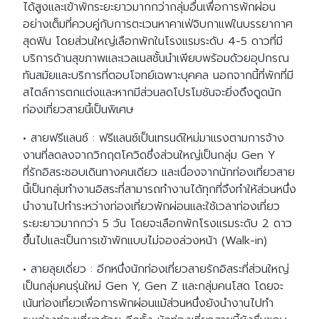
ได้สูงและเข้าพักระยะยาวมากกว่ากลุ่มอื่นเพื่อการพักผ่อน
อย่างเต็มที่ควบคู่กับการตะเวนหาคาเฟ่จิบกาแฟในบรรยากาศ
สุดฟิน โดยส่วนใหญ่เลือกพักในโรงแรมระดับ 4-5 ดาวที่มี
บริการด้านสุขภาพและเวลเนสชั้นนำเพียบพร้อมด้วยอุปกรณ
ทันสมัยและบริการที่ตอบโจทย์เฉพาะบุคคล นอกจากนี้ที่พักที่มี
สไตล์การตกแต่งและหากมีส่วนลดโปรโมชันจะยิ่งดึงดูดนัก
ท่องเที่ยวสายนี้เป็นพิเศษ
• สายฟรีแลนซ์ : ฟรีแลนซ์เป็นเทรนด์ใหม่มาแรงตามการจ้าง
งานที่ลดลงจากวิกฤตโควิดซึ่งส่วนใหญ่เป็นกลุ่ม Gen Y
ที่รักอิสระชอบเดินทางคนเดียว และเนื่องจากนักท่องเที่ยวสาย
นี้เป็นกลุ่มทำงานอิสระที่สามารถทำงานได้ทุกที่จึงทำให้ส่วนหนึ่ง
นำงานไปทำระหว่างท่องเที่ยวพักผ่อนและใช้เวลาท่องเที่ยว
ระยะยาวมากกว่า 5 วัน โดยจะเลือกพักโรงแรมระดับ 2 ดาว
ขึ้นไปและเป็นการเข้าพักแบบไม่จองล่วงหน้า (Walk-in)
• สายลุยเดี่ยว : อีกหนึ่งนักท่องเที่ยวสายรักอิสระที่ส่วนใหญ่
เป็นกลุ่มคนรุ่นใหม่ Gen Y, Gen Z และกลุ่มคนโสด โดยจะ
เน้นท่องเที่ยวเพื่อการพักผ่อนแม้ส่วนหนึ่งยังนำงานไปทำ