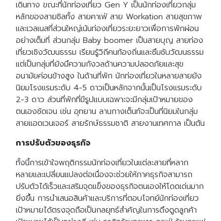
เดินทาง ขณะที่นักท่องเที่ยว Gen Y เป็นนักท่องเที่ยวกลุ่ม
หลักของสายชิลทั้ง สายคาเฟ่ สาย Workation สายสุขภาพ
และเวลเนสที่ส่วนใหญ่เน้นท่องเที่ยวระยะยาวเพื่อการพักผ่อน
อย่างเต็มที่ ส่วนกลุ่ม Baby boomer เป็นสายบุญ สายท่อง
เที่ยวเชิงวัฒนธรรม เรียนรู้วิถีคนท้องถิ่นและซึมซับวัฒนธรรม
แต่เป็นกลุ่มที่ยังมึความกังวลด้านความปลอดภัยและสุข
อนามัยค่อนข้างสูง ในด้านที่พัก นักท่องเที่ยวในหลายสายยัง
นิยมโรงแรมระดับ 4-5 ดาวเป็นหลักจากนั้นเป็นโรงแรมระดับ
2-3 ดาว ส่วนที่พักที่มีรูปแบบเฉพาะจะมีกลุ่มเป้าหมายของ
ตนเองชัดเจน เช่น อุทยาน ลานกางเต็นท์จะเป็นที่นิยมในกลุ่ม
สายแอดเวนเจอร์ สายรักษ์ธรรมชาติ สายงานเทศกาล เป็นต้น
การปรับตัวของธุรกิจ
ทั้งนี้การเข้าใจพฤติกรรมนักท่องเที่ยวในแต่ละสายที่หลาก
หลายและเปลี่ยนแปลงต่อเนื่องจะช่วยให้ภาคธุรกิจสามารถ
ปรับตัวได้เร็วและเสริมจุดแข็งของธุรกิจตนเองให้โดดเด่นมาก
ยิ่งขึ้น การนำเสนอสินค้าและบริการที่ตอบโจทย์นักท่องเที่ยว
เป้าหมายได้ตรงจุดถือเป็นกลยุทธ์สำคัญในการดึงดูดลูกค้า