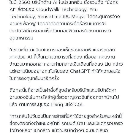
ในปี 2560 บริษัทด้าน AI ในประเทศจีน ซึ่งรวมถึง “มังกร
AI” สี่ตัวของ CloudWalk Technology, Yitu
Technology, SenseTime และ Megvii ได้กระตุ้นการจ้าง
งานให้เฟื่องฟู โดยอาศัยความกระตือรือร้นในการใช้
เทคโนโลยีการมองเห็นด้วยคอมพิวเตอร์ในสถานการณ์
อุตสาหกรรม
ในขณะที่ความนิยมในการมองเห็นของคอมพิวเตอร์ลดลง
ภาคส่วน AI ก็เห็นความสามารถที่ลดลง เนื่องจากคนงาน
จำนวนมากออกจากงานท่ามกลางเงินเดือนที่ลดลง Liu กล่าว
แต่ความนิยมอย่างกะทันหันของ ChatGPT ทำให้ความสนใจ
ในการลงทุนกลับมาอีกครั้ง
ถึงกระนั้นก็อาจเป็นคำสั่งที่สูงสำหรับบริษัทและบริษัทจัดหา
งานของจีนในการไล่ล่าผู้เชี่ยวชาญชาวจีนที่ออกจากบ้านไป
แล้ว ตามการระบุของ Liang แห่ง CGL
“การกลับไปจีนจะเป็นการย้ายที่มีค่าใช้จ่ายสูงสำหรับคนเหล่านี้
ซึ่งจะต้องทิ้งตำแหน่งหน้าที่ รถยนต์ บ้าน และแม้แต่ครอบครัว
ไว้ข้างหลัง” เขากล่าว แม้ว่าบริษัทต่างๆ จะยินดีเสนอ