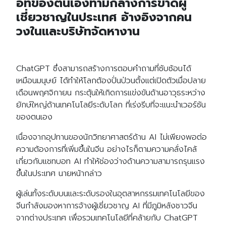
อทของตนเองท่ามกลางการขาดผู้
เชี่ยวชาญในประเทศ อ้างอิงจากคน
วงในและบริษัทจัดหางาน
ChatGPT ซึ่งสามารถสร้างการตอบคำถามที่ซับซ้อนได้
เหมือนมนุษย์ ได้ทำให้โลกต้องปั่นป่วนตั้งแต่เปิดตัวเมื่อปลาย
เดือนพฤศจิกายน กระตุ้นให้เกิดการแข่งขันด้านอาวุธระหว่าง
ยักษ์ใหญ่ด้านเทคโนโลยีระดับโลก ที่เร่งรีบที่จะแนะนำเวอร์ชัน
ของตนเอง
เนื่องจากอุปทานของนักวิทยาศาสตร์ด้าน AI ไม่เพียงพอต่อ
ความต้องการที่เพิ่มขึ้นในจีน อย่างไรก็ตามความคลั่งไคล้
เกี่ยวกับแชทบอท AI ทำให้ช่องว่างด้านความสามารถรุนแรง
ขึ้นในประเทศ นายหน้ากล่าว
ผู้เล่นทั้งระดับบนและระดับรองในอุตสาหกรรมเทคโนโลยีของ
จีนกำลังมองหาการจ้างผู้เชี่ยวชาญ AI ที่มีภูมิหลังชาวจีน
จากต่างประเทศ เพื่อรวมเทคโนโลยีที่คล้ายกับ ChatGPT