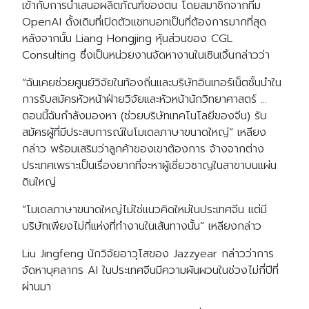
เข้ากับการนำเสนอผลิตภัณฑ์ของตน โดยสมาชิกจากทีม
OpenAI ดั้งเดิมที่เปิดตัวแชทบอทเป็นที่ต้องการมากที่สุด
หลังจากนั้น Liang Hongjing หุ้นส่วนของ CGL
Consulting ซึ่งเป็นหน่วยงานจัดหางานในเซินเจิ้นกล่าวว่า
“ฉันเคยช่วยศูนย์วิจัยในท้องถิ่นและบริษัทอินเทอร์เน็ตชั้นนำใน
การรับสมัครหัวหน้าฝ่ายวิจัยและหัวหน้านักวิทยาศาสตร์ …
ตอนนี้ฉันกำลังมองหา (ช่วยบริษัทเทคโนโลยีของจีน) รับ
สมัครผู้ที่มีประสบการณ์ในโมเดลภาษาขนาดใหญ่” เหลียง
กล่าว พร้อมเสริมว่าลูกค้าของเขาต้องการ จ้างจากต่าง
ประเทศเพราะเป็นเรื่องยากที่จะหาผู้เชี่ยวชาญในสาขาบนแผ่น
ดินใหญ่
“โมเดลภาษาขนาดใหญ่ไม่ใช่แนวคิดใหม่ในประเทศจีน แต่มี
บริษัทเพียงไม่กี่แห่งที่ทำงานในเส้นทางนั้น” เหลียงกล่าว
Liu Jingfeng นักวิจัยอาวุโสของ Jazzyear กล่าวว่าการ
จัดหาบุคลากร AI ในประเทศจีนมีความผันผวนในช่วงไม่กี่ปีที่
ผ่านมา