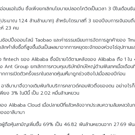
ที่อ่อนแอในจีน ซึ่งเพิ่งยกเลิกนโยบายปลอดโควิดเป็นเวลา 3 ปีในเดือนธ
(ประมาณ 1.24 ล้านล้านบาท) สำหรับไตรมาสที่ 3 ของปีงบการเงินจนถึงว
าะห์ 23 คน
ร์มช้อปปิ้งออนไลน์ Taobao และค่าธรรมเนียมการจัดการลูกค้าของ Tm
ิกคำสั่งซื้อที่สูงขึ้นอันเป็นผลมาจากการหยุดชะงักของห่วงโซ่อุปทานแล
รือ fintech ของ Alibaba ซึ่งมีรายได้ตามหลังของ Alibaba ถึง 1 
ตั้ง Ant Group ยกเลิกการควบคุมบริษัทยักษ์ใหญ่ด้านฟินเทคเมื่อเดือนที่
ากการเปิดตัวครั้งแรกในตลาดหุ้นมหึมาถูกช่วงชิงไปเมื่อสองปีก่อน
ตัว อาลีบาบาจึงวางเดิมพันกับบริการคลาวด์คอมพิวติ้งของตน อย่างไร
ขึ้นเพียง 3% ในปีนี้ เป็น 2.02 หมื่นล้านหยวน
ง Alibaba Cloud เมื่อปลายปีที่แล้วหลังจากประสบความล้มเหลวในกา
 ของอาลีบาบา
ผู้ถือหุ้นสามัญเพิ่มขึ้น 69% เป็น 46.82 พันล้านหยวนจาก 27.69 พัน