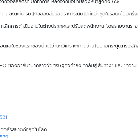
ังจากวอลล์สตรีทเปิดทำการ หลังจากซื้อขายล่วงหน้าสูงถึง 6%
คม ขณะที่เศรษฐกิจของจีนมีอัตราการเติบโตที่แย่ที่สุดในรอบเกือบค
ารยกเลิกการดำเนินงานในต่างประเทศและปรับลดพนักงาน โดยรายงานรายได
อ่อนแอในช่วงแรกของปี แม้ว่านักวิเคราะห์คาดว่านโยบายกระตุ้นเศรษฐก
ของอาลีบาบากล่าวว่าเศรษฐกิจกำลัง “กลับสู่เส้นทาง” และ “ความเชื่อ
581
อฮอล์รสชาติดีที่สุดในโลก
9579