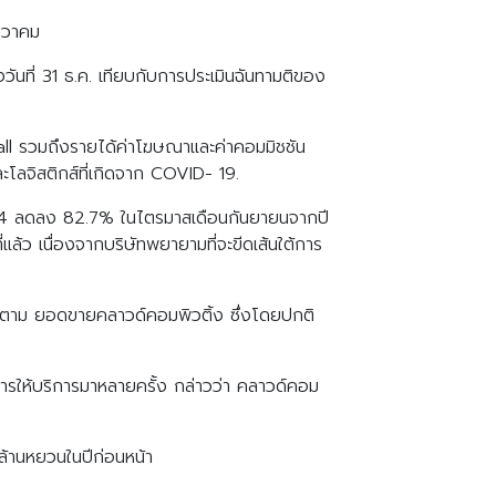
ันวาคม
ันที่ 31 ธ.ค. เทียบกับการประเมินฉันทามติของ
all รวมถึงรายได้ค่าโฆษณาและค่าคอมมิชชัน
ะโลจิสติกส์ที่เกิดจาก COVID- 19.
ใน 4 ลดลง 82.7% ในไตรมาสเดือนกันยายนจากปี
แล้ว เนื่องจากบริษัทพยายามที่จะขีดเส้นใต้การ
ก็ตาม ยอดขายคลาวด์คอมพิวติ้ง ซึ่งโดยปกติ
รให้บริการมาหลายครั้ง กล่าวว่า คลาวด์คอม
ล้านหยวนในปีก่อนหน้า