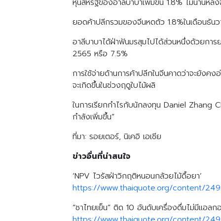
หุ้นสหรัฐของอาลีบาบาเพิ่มขึ้น 1.8% ไม่นานหล
ยอดค้าปลีกรวมของจีนหดตัว 1.8%ในเดือนธันวา
อาลีบาบาได้ฝ่าฟันมรสุมไปได้ส่วนหนึ่งด้วยก
2565 หรือ 7.5%
การใช้จ่ายด้านการค้าปลีกในจีนคาดว่าจะยังคง
จะเกิดขึ้นในช่วงฤดูใบไม้ผลิ
ในการเรียกกำไรกับนักลงทุน Daniel Zhang CEO 
กำลังเพิ่มขึ้น”
ที่มา: รอยเตอร์, นิเคอิ เอเชีย
ข่าวอื่นที่น่าสนใจ
‘NPV ไวรัสฝ่าวิกฤติหนอนกล้วยไม้ดื้อยา’
https://www.thaiquote.org/content/249
“ชาไทยเย็น” ติด 10 อันดับเครื่องดื่มไม่มีแอลก
https://www.thaiquote.org/content/24