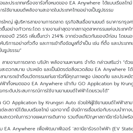
ุดชาร์จและประเภทเครื่องชาร์จทั้งหมดของ EA Anywhere ได้แบบเรียลไทม
ุนการใช้ยานยนต์พลังงานสะอาดในประเทศไทยอย่างเป็นรูปธรรม
ารใหญ่ ผู้บริหารสายงานการตลาด ธุรกิจสินเชื่อยานยนต์ ธนาคารกรุงศรี
ตขึ้นอย่างก้าวกระโดด รายงานล่าสุดจากสภาอุตสาหกรรมแห่งประเทศไทย
รกของปี 2565 เพิ่มขึ้นกว่า 214% จากช่วงเดียวกันของปีก่อน โดยน
บริการอย่างทั่วถึง และการเข้าถึงข้อมูลที่จำเป็น เช่น ที่ตั้ง และประเภทเ
ป็นรูปธรรม”
หาร สายงานการตลาด บริษัท พลังงานมหานคร จำกัด กล่าวเสริมว่า “ด้วยแน
มสะดวกสบาย ประหยัด และเป็นมิตรต่อสิ่งแวดล้อม EA Anywhere ได้เด
ไฟฟ้าสามารถเข้าถึงนวัตกรรมแท่นชาร์จที่มีคุณภาพสูง ปลอดภัย และประห
ะจุไฟฟ้าทั้งหมดของ EA Anywhere เข้ากับ GO Application by Krungsri 
รยกระดับประสบการณ์การใช้งานยานยนต์ไฟฟ้าโดยรวมได้”
บน GO Application by Krungsri Auto ช่วยให้ผู้ใช้ยานยนต์ไฟฟ้าสา
ต่ละสถานีได้แบบเรียลไทม์ นอกจากนี้ ยังมีการเชื่อมต่อกับระบบนำทา
ามสะดวกในการวางแผนการเดินทาง รวมถึงแก้ปัญหาสถานีชาร์จไม่พร้อม
อกับ EA Anywhere เพื่อพัฒนาฟีเจอร์ ‘สถานีชาร์จรถไฟฟ้า (EV Sta