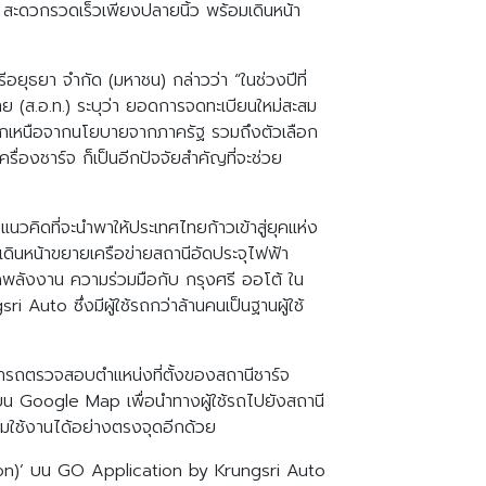
์ สะดวกรวดเร็วเพียงปลายนิ้ว พร้อมเดินหน้า
อยุธยา จำกัด (มหาชน) กล่าวว่า “ในช่วงปีที่
 (ส.อ.ท.) ระบุว่า ยอดการจดทะเบียนใหม่สะสม
อกเหนือจากนโยบายจากภาครัฐ รวมถึงตัวเลือก
ครื่องชาร์จ ก็เป็นอีกปัจจัยสำคัญที่จะช่วย
วคิดที่จะนำพาให้ประเทศไทยก้าวเข้าสู่ยุคแห่ง
ินหน้าขยายเครือข่ายสถานีอัดประจุไฟฟ้า
ยัดพลังงาน ความร่วมมือกับ กรุงศรี ออโต้ ใน
Auto ซึ่งมีผู้ใช้รถกว่าล้านคนเป็นฐานผู้ใช้
มารถตรวจสอบตำแหน่งที่ตั้งของสถานีชาร์จ
งบน Google Map เพื่อนำทางผู้ใช้รถไปยังสถานี
ใช้งานได้อย่างตรงจุดอีกด้วย
tion)’ บน GO Application by Krungsri Auto