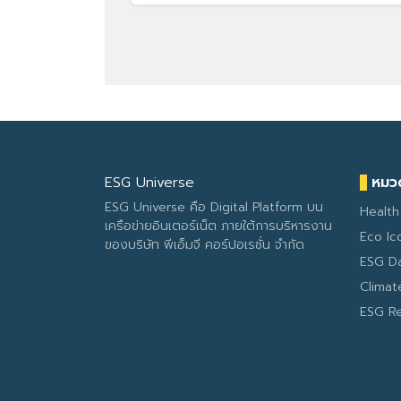
ESG Universe
หมวด
ESG Universe คือ Digital Platform บน
Health
เครือข่ายอินเตอร์เน็ต ภายใต้การบริหารงาน
Eco Ic
ของบริษัท พีเอ็มจี คอร์ปอเรชั่น จำกัด
ESG D
Clima
ESG R