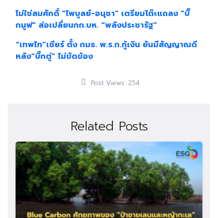
ไม่ใช่สมศักดิ์ “ไพบูลย์-อนุชา” เตรียมโต๊ะแถลง “บิ๊
กมูฟ” ส่อเปลี่ยนกก.บห. “พลังประชารัฐ”
“เทพไท”เชียร์ ตั้ง กมธ. พ.ร.ก.กู้เงิน ยันมีสัญญาณดี
หลัง“บิ๊กตู่” ไม่ขัดข้อง
Post Views:
254
Related Posts