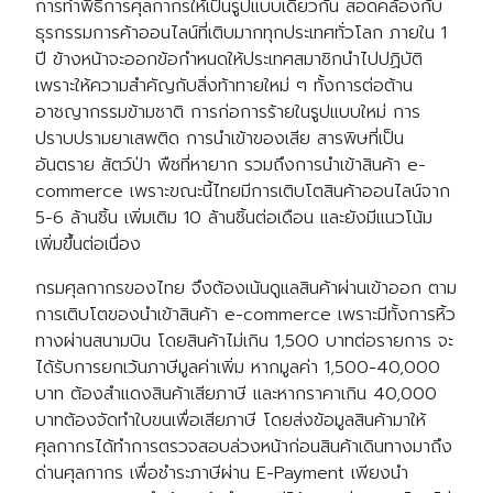
การทำพิธีการศุลกากรให้เป็นรูปแบบเดียวกัน สอดคล้องกับ
ธุรกรรมการค้าออนไลน์ที่เติบมากทุกประเทศทั่วโลก ภายใน 1
ปี ข้างหน้าจะออกข้อกำหนดให้ประเทศสมาชิกนำไปปฏิบัติ
เพราะให้ความสำคัญกับสิ่งท้าทายใหม่ ๆ ทั้งการต่อต้าน
อาชญากรรมข้ามชาติ การก่อการร้ายในรูปแบบใหม่ การ
ปราบปรามยาเสพติด การนำเข้าของเสีย สารพิษที่เป็น
อันตราย สัตว์ป่า พืชที่หายาก รวมถึงการนำเข้าสินค้า e-
commerce เพราะขณะนี้ไทยมีการเติบโตสินค้าออนไลน์จาก
5-6 ล้านชิ้น เพิ่มเติม 10 ล้านชิ้นต่อเดือน และยังมีแนวโน้ม
เพิ่มขึ้นต่อเนื่อง
กรมศุลกากรของไทย จึงต้องเน้นดูแลสินค้าผ่านเข้าออก ตาม
การเติบโตของนำเข้าสินค้า e-commerce เพราะมีทั้งการหิ้ว
ทางผ่านสนามบิน โดยสินค้าไม่เกิน 1,500 บาทต่อรายการ จะ
ได้รับการยกเว้นภาษีมูลค่าเพิ่ม หากมูลค่า 1,500-40,000
บาท ต้องสำแดงสินค้าเสียภาษี และหากราคาเกิน 40,000
บาทต้องจัดทำใบขนเพื่อเสียภาษี โดยส่งข้อมูลสินค้ามาให้
ศุลกากรได้ทำการตรวจสอบล่วงหน้าก่อนสินค้าเดินทางมาถึง
ด่านศุลกากร เพื่อชำระภาษีผ่าน E-Payment เพียงนำ