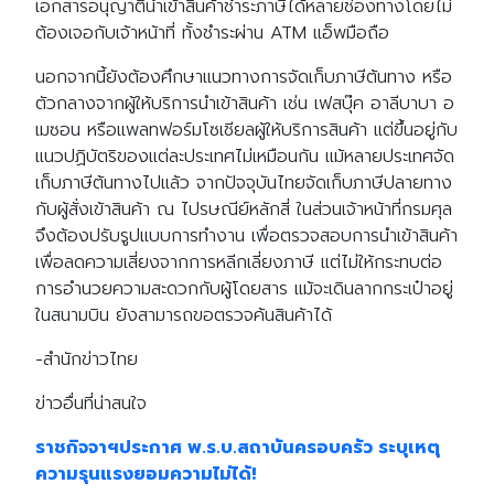
เอกสารอนุญาตินำเข้าสินค้าชำระภาษีได้หลายช่องทางโดยไม่
ต้องเจอกับเจ้าหน้าที่ ทั้งชำระผ่าน ATM แอ็พมือถือ
นอกจากนี้ยังต้องศึกษาแนวทางการจัดเก็บภาษีต้นทาง หรือ
ตัวกลางจากผู้ให้บริการนำเข้าสินค้า เช่น เฟสบุ๊ค อาลีบาบา อ
เมซอน หรือแพลทฟอร์มโซเชียลผู้ให้บริการสินค้า แต่ขึ้นอยู่กับ
แนวปฏิบัตริของแต่ละประเทศไม่เหมือนกัน แม้หลายประเทศจัด
เก็บภาษีต้นทางไปแล้ว จากปัจจุบันไทยจัดเก็บภาษีปลายทาง
กับผู้สั่งเข้าสินค้า ณ ไปรษณีย์หลักสี่ ในส่วนเจ้าหน้าที่กรมศุล
จึงต้องปรับรูปแบบการทำงาน เพื่อตรวจสอบการนำเข้าสินค้า
เพื่อลดความเสี่ยงจากการหลีกเลี่ยงภาษี แต่ไม่ให้กระทบต่อ
การอำนวยความสะดวกกับผู้โดยสาร แม้จะเดินลากกระเป๋าอยู่
ในสนามบิน ยังสามารถขอตรวจค้นสินค้าได้
-สำนักข่าวไทย
ข่าวอื่นที่น่าสนใจ
ราชกิจจาฯประกาศ พ.ร.บ.สถาบันครอบครัว ระบุเหตุ
ความรุนแรงยอมความไม่ได้!