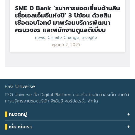
SME D Bank ‘ธนาคารยอดเยี่ยมด้านสิน
เชื่อเอสเอ็มอีแห่งปี’ 3 ปีซ้อน ด้วยสิน
เชื่อตอบโจทย์ มาพร้อมบริการพัฒนา
ครบวงจร และพนักงานดูแลดีเยี่ยม
news
,
Climate Change
,
เศรษฐกิจ
ตุลาคม 2, 2025
ESG Universe
ESG Universe คือ Digital Platform บนเครือข่ายอินเตอร์เน็ต ภายใต้
การบริหารงานของบริษัท พีเอ็มจี คอร์ปอเรชั่น จำกัด
หมวดหมู่
Health & Wellness
เกี่ยวกับเรา
Eco Icon
Our Services