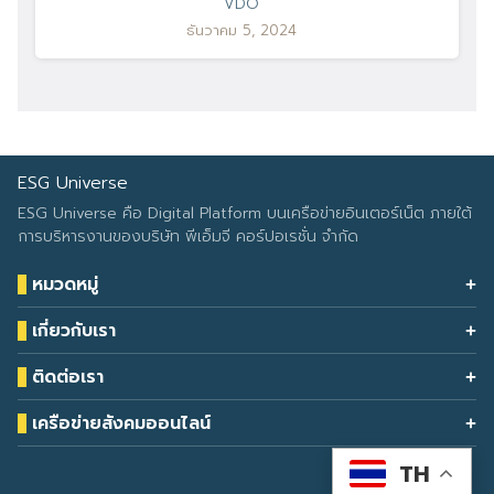
VDO
ธันวาคม 5, 2024
ESG Universe
ESG Universe คือ Digital Platform บนเครือข่ายอินเตอร์เน็ต ภายใต้
การบริหารงานของบริษัท พีเอ็มจี คอร์ปอเรชั่น จำกัด
หมวดหมู่
Health & Wellness
เกี่ยวกับเรา
Eco Icon
Our Services
ESG Data
ติดต่อเรา
About Us
โทรศัพท์: 090-549-2524
Climate Change
Contact Us
เครือข่ายสังคมออนไลน์
ESG Report
TH