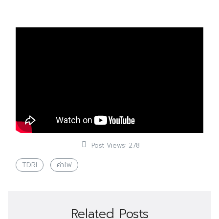
Post Views:
278
TDRI
ค่าไฟ
Related Posts