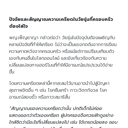
ปัจจัยและสัญญาณความเครียดในวัยรุ่นที่ครอบครัว
ต้องใส่ใจ
พญ.เพ็ญชาญา กล่าวต่อว่า วัยรุ่นในปัจจุบันต้องเผชิญกับ
หลายปัจจัยที่ทำให้เครียด ไม่ว่าจะเป็นแรงกดดันจากการเรียน
ความคาดหวังจากครอบครัว หรือแม้แต่การเปรียบเทียบตัว
เองกับคนอื่นในโลกออนไลน์ และยังเกี่ยวข้องกับความ
เปลี่ยนแปลงทางฮอร์โมนที่ทำให้มีอารมณ์แปรปรวนได้ง่าย
ขึ้น
โดยความเครียดเหล่านี้หากสะสมไว้นานอาจนำไปสู่ปัญหา
สุขภาพจิตอื่น ๆ เช่น โรคซึมเศร้า ภาวะวิตกกังวล โรค
อารมณ์สองขั้ว หรือภาวะสมาธิสั้น
“สัญญาณของความเครียดว่านั้น ปกติเด็กไม่ค่อย
แสดงออกว่าตัวเองเครียด ผู้ปกครองจึงควรเฝ้าดูอย่าง
ใกล้ชิดว่ามีอะไรที่เปลี่ยนแปลงไป เช่น ได้เกรดน้อยลง ชอบ