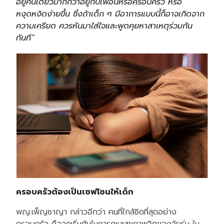
อยู่คนเดียวมากกว่าอยู่กับเพื่อนหรือครอบครัว หรือ
หงุดหงิดง่ายขึ้น ซึ่งถ้าเด็ก ๆ มีอาการแบบนี้ก็อาจเกิดจาก
ความเครียด ควรหันมาใส่ใจและพูดคุยหาสาเหตุร่วมกัน
ทันที”
ครอบครัวต้องเป็นเซฟโซนให้เด็ก
พญ.เพ็ญชาญา กล่าวอีกว่า คนที่ใกล้ชิดที่สุดอย่าง
ครอบครัว คือจุดเริ่มต้นในการดูแลสุขภาพจิตของวัยรุ่น ใน