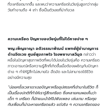
ที่จะเครียดมากขึ้น และพบว่าความเครียดในวัยรุ่นสูงกว่ากลุ่ม
วัยทำงานถึง 4 เท่า ซึ่งเป็นตัวเลขที่น่ากังวล
ความเครียด ปัญหาของวัยรุ่นที่ไม่ได้หายง่าย ๆ
พญ.เพ็ญชาญา อติวรรณาพัฒน์ แพทย์ผู้ชำนาญการ
ด้านจิตเวช ศูนย์สุขภาพใจ โรงพยาบาลวิมุต
กล่าวว่า
หนึ่งในปัญหาสุขภาพจิตที่พบได้บ่อยในวัยรุ่นคือ ความเครียด
ภาวะอารมณ์หรือความรู้สึกที่เกิดขึ้นเมื่อต้องเผชิญกับปัญหา
ต่าง ๆ ทำให้รู้สึกไม่สบายใจ อึดอัด และไม่สามารถใช้ชีวิต
อย่างมีความสุข
“บ่อยครั้งเวลาเราเจอปัญหาหรืออุปสรรคที่เข้ามาในชีวิต ก็
เป็นเรื่องปกติที่ทำให้เรารู้สึกเครียด ซึ่งหลายคนพอเห็นว่า
เด็ก ๆ เครียด ก็มักแนะนำให้ไปฟังเพลง เล่นเกม หรือคุย
กับเพื่อนก็น่าจะหายเครียดแล้ว แต่จริง ๆ ความเครียดของ