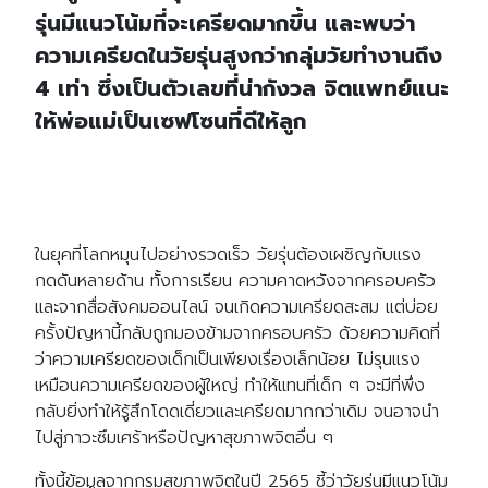
รุ่นมีแนวโน้มที่จะเครียดมากขึ้น และพบว่า
ความเครียดในวัยรุ่นสูงกว่ากลุ่มวัยทำงานถึง
4 เท่า ซึ่งเป็นตัวเลขที่น่ากังวล จิตแพทย์แนะ
ให้พ่อแม่เป็นเซฟโซนที่ดีให้ลูก
ในยุคที่โลกหมุนไปอย่างรวดเร็ว วัยรุ่นต้องเผชิญกับแรง
กดดันหลายด้าน ทั้งการเรียน ความคาดหวังจากครอบครัว
และจากสื่อสังคมออนไลน์ จนเกิดความเครียดสะสม แต่บ่อย
ครั้งปัญหานี้กลับถูกมองข้ามจากครอบครัว ด้วยความคิดที่
ว่าความเครียดของเด็กเป็นเพียงเรื่องเล็กน้อย ไม่รุนแรง
เหมือนความเครียดของผู้ใหญ่ ทำให้แทนที่เด็ก ๆ จะมีที่พึ่ง
กลับยิ่งทำให้รู้สึกโดดเดี่ยวและเครียดมากกว่าเดิม จนอาจนำ
ไปสู่ภาวะซึมเศร้าหรือปัญหาสุขภาพจิตอื่น ๆ
ทั้งนี้ข้อมูลจากกรมสุขภาพจิตในปี 2565 ชี้ว่าวัยรุ่นมีแนวโน้ม