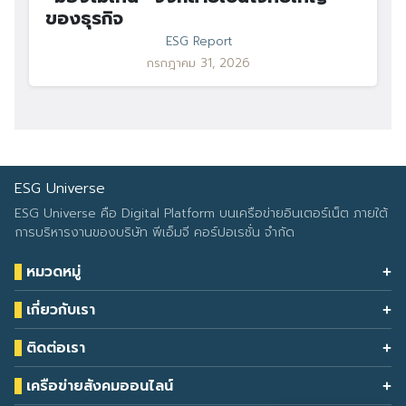
ของธุรกิจ
ESG Report
กรกฎาคม 31, 2026
ESG Universe
ESG Universe คือ Digital Platform บนเครือข่ายอินเตอร์เน็ต ภายใต้
การบริหารงานของบริษัท พีเอ็มจี คอร์ปอเรชั่น จำกัด
หมวดหมู่
Health & Wellness
เกี่ยวกับเรา
Eco Icon
Our Services
ESG Data
ติดต่อเรา
About Us
โทรศัพท์: 090-549-2524
Climate Change
Contact Us
เครือข่ายสังคมออนไลน์
ESG Report