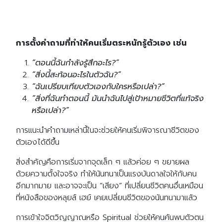
การตั้งคำถามที่ทำให้คนเริ่มตระหนักรู้ตัวเอง เช่น
“ตอนนี้ฉันกำลังรู้สึกอะไร?”
“สิ่งนี้สะท้อนอะไรในตัวฉัน?”
“ฉันเปรียบเทียบตัวเองกับใครหรือเปล่า?”
“สิ่งที่ฉันทำตอนนี้ มันนำฉันไปสู่เป้าหมายชีวิตที่แท้จริง
หรือเปล่า?”
การแนะนำคำถามเหล่านี้ในจะช่วยให้คนเริ่มพิจารณาชีวิตของ
ตัวเองได้ดีขึ้น
สิ่งสำคัญคือการเริ่มจากจุดเล็ก ๆ แล้วค่อย ๆ ขยายผล
ด้วยความตั้งใจจริง ทำให้นันทนาเป็นแรงบันดาลใจให้กับคน
อีกมากมาย และอาจจะเป็น “เสียง” ที่เปลี่ยนชีวิตคนอื่นเหมือน
ที่หนังสือของหลุยส์ เฮย์ เคยเปลี่ยนชีวิตของนันทนามาแล้ว
การเข้าใจจิตวิญญาณหรือ Spiritual ช่วยให้คนค้นพบตัวตน