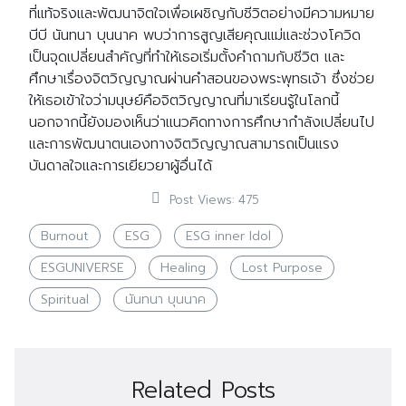
ที่แท้จริงและพัฒนาจิตใจเพื่อเผชิญกับชีวิตอย่างมีความหมาย
บีบี นันทนา บุนนาค พบว่าการสูญเสียคุณแม่และช่วงโควิด
เป็นจุดเปลี่ยนสำคัญที่ทำให้เธอเริ่มตั้งคำถามกับชีวิต และ
ศึกษาเรื่องจิตวิญญาณผ่านคำสอนของพระพุทธเจ้า ซึ่งช่วย
ให้เธอเข้าใจว่ามนุษย์คือจิตวิญญาณที่มาเรียนรู้ในโลกนี้
นอกจากนี้ยังมองเห็นว่าแนวคิดทางการศึกษากำลังเปลี่ยนไป
และการพัฒนาตนเองทางจิตวิญญาณสามารถเป็นแรง
บันดาลใจและการเยียวยาผู้อื่นได้
Post Views:
475
Burnout
ESG
ESG inner Idol
ESGUNIVERSE
Healing
Lost Purpose
Spiritual
นันทนา บุนนาค
Related Posts