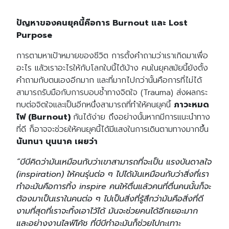
ปัญหาของคนยุคนี้คือการ Burnout และ Lost
Purpose
การตามหาเป้าหมายของชีวิต การตั้งคำถามว่าเราเกิดมาเพื่อ
อะไร แล้วเราอะไรให้กับโลกใบนี้ได้บ้าง คนในยุคสมัยนี้ยังตั้ง
คำถามกับตนเองอีกมาก และที่มากไปกว่านั้นคือการที่ไม่ได้
สามารถรับมือกับการบอบช้ำทางจิตใจ (Trauma) ส่งผลกระ
ทบต่อจิตใจและเป็นอีกหนึ่งสามารถที่ทำให้คนยุคนี้
ภาวะหมด
ไฟ (Burnout)
กันได้ง่าย ถึงอย่างนั้นหากมีการแนะนำทาง
ที่ดี ก็อาจจะช่วยให้คนยุคนี้ได้มีแสงในการเดินตามทางมากขึ้น
นันทนา บุนนาค เผยว่า
“บีบีคิดว่ามันเหมือนกับว่าเขาสามารถที่จะเป็น แรงบันดาลใจ
(inspiration) ให้คนรุ่นต่อ ๆ ไปได้มันเหมือนกับว่าสิ่งที่เรา
ทําอะมันคือการทิ้ง inspire คนให้ตื่นแล้วคนที่ตื่นคนนั้นก็จะ
ต้องมาเป็นเราในคนต่อ ๆ ไปเป็นสิ่งที่รู้สึกว่ามันคือสิ่งที่ดี
งามที่สุดที่เราจะทิ้งเอาไว้ได้ มันจะช่วยคนได้อีกเยอะมาก
และอย่างงานไลฟ์โค้ช ที่บีบีทําอะมันก็ช่วยไปกะเทาะ