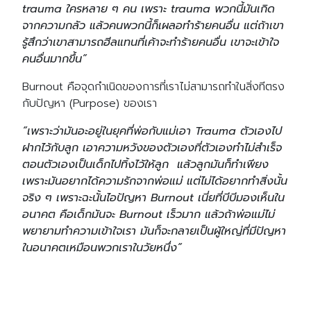
trauma ใครหลาย ๆ คน เพราะ trauma พวกนี้มันเกิด
จากความกลัว แล้วคนพวกนี้ก็เผลอทําร้ายคนอื่น แต่ถ้าเขา
รู้สึกว่าเขาสามารถฮีลแทนที่เค้าจะทําร้ายคนอื่น เขาจะเข้าใจ
คนอื่นมากขึ้น”
Burnout คือจุดกำเนิดของการที่เราไม่สามารถทำในสิ่งทีตรง
กับปัญหา (Purpose) ของเรา
“เพราะว่ามันอะอยู่ในยุคที่พ่อกับแม่เอา Trauma ตัวเองไป
ฝากไว้กับลูก เอาความหวังของตัวเองที่ตัวเองทําไม่สําเร็จ
ตอนตัวเองเป็นเด็กไปทิ้งไว้ให้ลูก แล้วลูกมันก็ทําเพียง
เพราะมันอยากได้ความรักจากพ่อแม่ แต่ไม่ได้อยากทําสิ่งนั้น
จริง ๆ เพราะฉะนั้นไอปัญหา Burnout เนี่ยที่บีบีมองเห็นใน
อนาคต คือเด็กมันจะ Burnout เร็วมาก แล้วถ้าพ่อแม่ไม่
พยายามทําความเข้าใจเรา มันก็จะกลายเป็นผู้ใหญ่ที่มีปัญหา
ในอนาคตเหมือนพวกเราในวัยหนึ่ง”