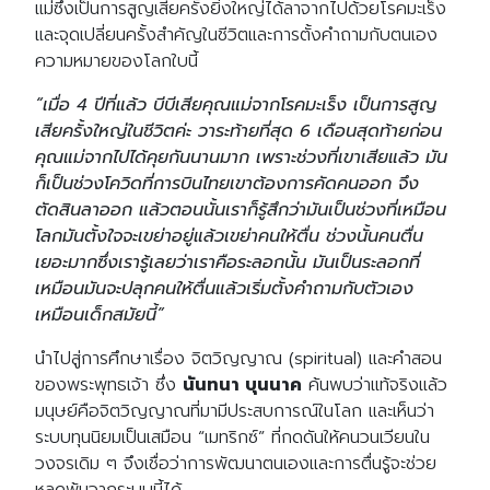
แม่ซึ่งเป็นการสูญเสียครั้งยิ่งใหญ่ได้ลาจากไปด้วยโรคมะเร็ง
และจุดเปลี่ยนครั้งสำคัญในชีวิตและการตั้งคำถามกับตนเอง
ความหมายของโลกใบนี้
“เมื่อ 4 ปีที่แล้ว บีบีเสียคุณแม่จากโรคมะเร็ง เป็นการสูญ
เสียครั้งใหญ่ในชีวิตค่ะ วาระท้ายที่สุด 6 เดือนสุดท้ายก่อน
คุณแม่จากไปได้คุยกันนานมาก เพราะช่วงที่เขาเสียแล้ว มัน
ก็เป็นช่วงโควิดที่การบินไทยเขาต้องการคัดคนออก จึง
ตัดสินลาออก แล้วตอนนั้นเราก็รู้สึกว่ามันเป็นช่วงที่เหมือน
โลกมันตั้งใจจะเขย่าอยู่แล้วเขย่าคนให้ตื่น
ช่วงนั้นคนตื่น
เยอะมากซึ่งเรารู้เลยว่าเราคือระลอกนั้น มันเป็นระลอกที่
เหมือนมันจะปลุกคนให้ตื่นแล้วเริ่มตั้งคําถามกับตัวเอง
เหมือนเด็กสมัยนี้
”
นำไปสู่การศึกษาเรื่อง จิตวิญญาณ (spiritual) และคำสอน
ของพระพุทธเจ้า ซึ่ง
นันทนา บุนนาค
ค้นพบว่าแท้จริงแล้ว
มนุษย์คือจิตวิญญาณที่มามีประสบการณ์ในโลก และเห็นว่า
ระบบทุนนิยมเป็นเสมือน “เมทริกซ์” ที่กดดันให้คนวนเวียนใน
วงจรเดิม ๆ จึงเชื่อว่าการพัฒนาตนเองและการตื่นรู้จะช่วย
หลุดพ้นจากระบบนี้ได้