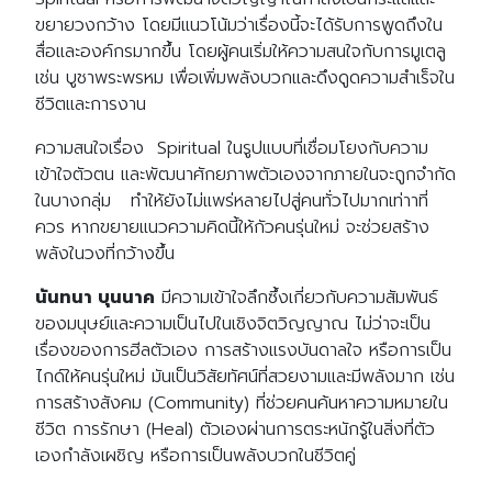
ขยายวงกว้าง โดยมีแนวโน้มว่าเรื่องนี้จะได้รับการพูดถึงใน
สื่อและองค์กรมากขึ้น โดยผู้คนเริ่มให้ความสนใจกับการมูเตลู
เช่น บูชาพระพรหม เพื่อเพิ่มพลังบวกและดึงดูดความสำเร็จใน
ชีวิตและการงาน
ความสนใจเรื่อง Spiritual ในรูปแบบที่เชื่อมโยงกับความ
เข้าใจตัวตน และพัฒนาศักยภาพตัวเองจากภายในจะถูกจำกัด
ในบางกลุ่ม ทำให้ยังไม่แพร่หลายไปสู่คนทั่วไปมากเท่าาที่
ควร หากขยายแนวความคิดนี้ให้กัวคนรุ่นใหม่ จะช่วยสร้าง
พลังในวงที่กว้างขึ้น
นันทนา บุนนาค
มีความเข้าใจลึกซึ้งเกี่ยวกับความสัมพันธ์
ของมนุษย์และความเป็นไปในเชิงจิตวิญญาณ ไม่ว่าจะเป็น
เรื่องของการฮีลตัวเอง การสร้างแรงบันดาลใจ หรือการเป็น
ไกด์ให้คนรุ่นใหม่ มันเป็นวิสัยทัศน์ที่สวยงามและมีพลังมาก เช่น
การสร้างสังคม (Community) ที่ช่วยคนค้นหาความหมายใน
ชีวิต การรักษา (Heal) ตัวเองผ่านการตระหนักรู้ในสิ่งที่ตัว
เองกำลังเผชิญ หรือการเป็นพลังบวกในชีวิตคู่