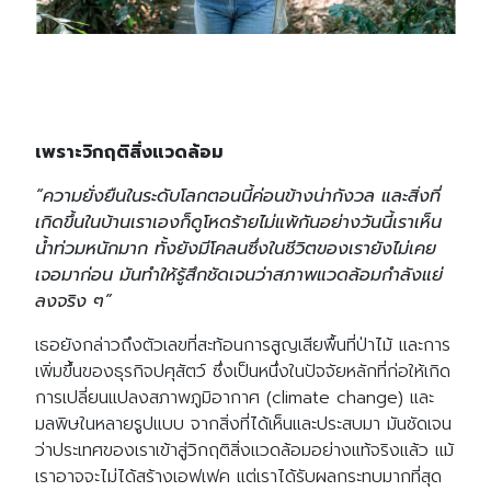
เพราะวิกฤติสิ่งแวดล้อม
“ความยั่งยืนในระดับโลกตอนนี้ค่อนข้างน่ากังวล และสิ่งที่
เกิดขึ้นในบ้านเราเองก็ดูโหดร้ายไม่แพ้กันอย่างวันนี้เราเห็น
น้ำท่วมหนักมาก ทั้งยังมีโคลนซึ่งในชีวิตของเรายังไม่เคย
เจอมาก่อน มันทำให้รู้สึกชัดเจนว่าสภาพแวดล้อมกำลังแย่
ลงจริง ๆ”
เธอยังกล่าวถึงตัวเลขที่สะท้อนการสูญเสียพื้นที่ป่าไม้ และการ
เพิ่มขึ้นของธุรกิจปศุสัตว์ ซึ่งเป็นหนึ่งในปัจจัยหลักที่ก่อให้เกิด
การเปลี่ยนแปลงสภาพภูมิอากาศ (climate change) และ
มลพิษในหลายรูปแบบ จากสิ่งที่ได้เห็นและประสบมา มันชัดเจน
ว่าประเทศของเราเข้าสู่วิกฤติสิ่งแวดล้อมอย่างแท้จริงแล้ว แม้
เราอาจจะไม่ได้สร้างเอฟเฟค แต่เราได้รับผลกระทบมากที่สุด