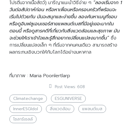
โปรตีนจากเนื้อสัตว์) มารีญาแนะนำวิธีง่าย ๆ
“ลองเริ่มจาก 1
วันต่อสัปดาห์ก่อน หรือหาเพื่อนหรือครอบครัวที่พร้อมจะ
เริ่มไปด้วยกัน มันจะสนุกและง่ายขึ้น ลองค้นหาเมนูที่ชอบ
หรือดูอินฟลูเอนเซอร์สายแพลนต์เบสที่มีอยู่เยอะมากใน
ตอนนี้ หรือดูสารคดีที่เกี่ยวกับสิ่งแวดล้อมและสุขภาพ มัน
จะช่วยให้เราเข้าใจและรู้สึกอยากเปลี่ยนแปลงมากขึ้น”
ซึ่ง
การเปลี่ยนแปลงเล็ก ๆ ที่เริ่มจากคนคนเดียว สามารถสร้าง
ผลกระทบเชิงบวกให้กับโลกได้อย่างมหาศาล
ที่มาภาพ :
Maria Poonlertlarp
Post Views:
608
Climatechange
ESGUNIVERSE
InnerESGIdol
สิ่งแวดล้อม
แพลนต์เบส
โซลาร์เซลล์