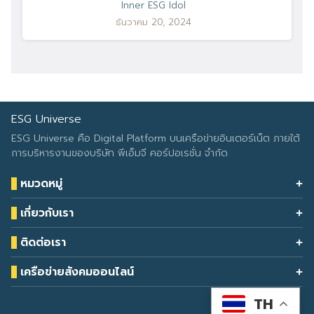
Inner ESG Idol
ธันวาคม 20, 2024
ESG Universe
ESG Universe คือ Digital Platform บนเครือข่ายอินเตอร์เน็ต ภายใต้
การบริหารงานของบริษัท พีเอ็มจี คอร์ปอเรชั่น จำกัด
หมวดหมู่
Health & Wellness
เกี่ยวกับเรา
Eco Icon
Our Services
ESG Data
ติดต่อเรา
About Us
โทรศัพท์: 090-549-2524
Climate Change
Contact Us
เครือข่ายสังคมออนไลน์
ESG Report
TH