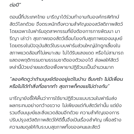
ต่อปี”
ตอนนี้ที่ประเทศไทย มารีญาได้ร่วมทำงานกับองค์กรพิทักษ์
สัตว์โลกด้วย จึงตระหนักถึงความสำคัญของสวัสดิภาพสัตว์
โดยเฉพาะในฟาร์มอุตสาหกรรมที่ยังต้องการการพัฒนา มา
รีญา เล่าว่า สุขภาพของสัตว์เชื่อมโยงกับสุขภาพของมนุษย์
โดยตรงในปัจจุบันสัตว์ในระบบฟาร์มส่วนใหญ่มักถูกเลี้ยงใน
สภาพแวดล้อมที่ไม่เหมาะสม ไม่ได้รับแสงแดด หรือไม่สามารถ
แสดงพฤติกรรมตามธรรมชาติของตัวเองได้ ส่งผลให้สัตว์
เหล่านี้ป่วยง่ายและต้องพึ่งพายาปฏิชีวนะเป็นจำนวนมาก
“ลองคิดดูว่าถ้ามนุษย์ต้องอยู่แต่ในบ้าน ซึมเศร้า ไม่มีเพื่อน
หรือไม่ได้ทำสิ่งที่อยากทำ สุขภาพก็คงแย่ไม่ต่างกัน”
มารีญายังชี้ให้เห็นว่าการใช้ยาปฏิชีวนะแบบรวมในฟาร์มส่ง
ผลกระทบอย่างกว้างขวาง ไม่เพียงแต่กับสัตว์เท่านั้น แต่ยัง
รวมถึงมนุษย์และสิ่งแวดล้อมอีกด้วย ความสำคัญของการ
ปรับปรุงสวัสดิภาพสัตว์ให้ดีขึ้นจึงเป้นเรื่องสำคัญ เพื่อสร้าง
ความสมดุลให้กับระบบสุขภาพทั้งของคนและสัตว์