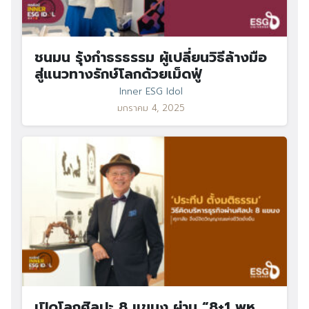
ชนมน รุ้งกำธรธรรม ผู้เปลี่ยนวิธีล้างมือ
สู่แนวทางรักษ์โลกด้วยเม็ดฟู่
Inner ESG Idol
มกราคม 4, 2025
เปิดโลกศิลปะ 8 แขนง ผ่าน “8+1 พหุ