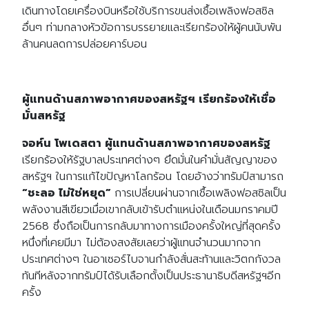
เดินทางโดยเครื่องบินหรือใช้บริการขนส่งเชื้อเพลิงฟอสซิล
อื่นๆ ท่ามกลางหัวข้อการบรรยายและเรียกร้องให้ผู้คนนับพัน
ล้านคนลดการปล่อยคาร์บอน
ผู้แทนด้านสภาพอากาศของสหรัฐฯ เรียกร้องให้เชื่อ
มั่นสหรัฐ
จอห์น โพเดสตา ผู้แทนด้านสภาพอากาศของสหรัฐ
เรียกร้องให้รัฐบาลประเทศต่างๆ ยึดมั่นในคำมั่นสัญญาของ
สหรัฐฯ ในการแก้ไขปัญหาโลกร้อน โดยอ้างว่าทรัมป์สามารถ
“ชะลอ ไม่ใช่หยุด”
การเปลี่ยนผ่านจากเชื้อเพลิงฟอสซิลเป็น
พลังงานสีเขียวเมื่อเขากลับเข้ารับตำแหน่งในเดือนมกราคมปี
2568 ซึ่งถือเป็นการกลับมาทางการเมืองครั้งใหญ่ที่สุดครั้ง
หนึ่งที่เคยมีมา ไม่ต้องสงสัยเลยว่าผู้แทนจำนวนมากจาก
ประเทศต่างๆ ในอาเซอร์ไบจานกำลังสั่นสะท้านและวิตกกังวล
ทันทีหลังจากทรัมป์ได้รับเลือกตั้งเป็นประธานาธิบดีสหรัฐฯอีก
ครั้ง