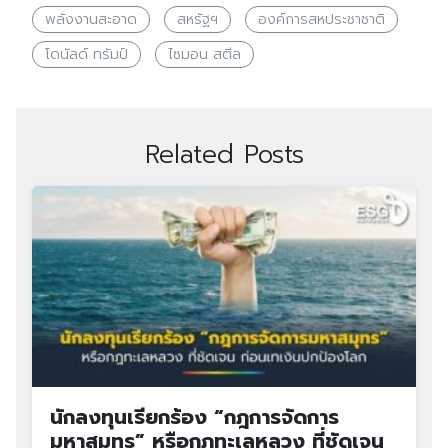
พลังงานสะอาด
สหรัฐฯ
องค์การสหประชาชาติ
โดนัลด์ ทรัมป์
ไซมอน สตีล
Related Posts
นักลงทุนเรียกร้อง “กฎการจัดการ
มหาสมุทร” หรือกฎทะเลหลวง ที่ชัดเจน