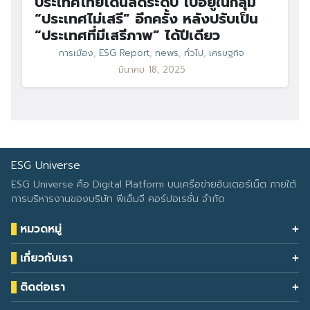
ประเทศไทยโดนลดระดับ ไปอยู่ในกลุ่ม
“ประเทศไม่เสรี” อีกครั้ง หลังปรับเป็น
“ประเทศที่มีเสรีภาพ” ได้ปีเดียว
การเมือง
,
ESG Report
,
news
,
ทั่วไป
,
เศรษฐกิจ
มีนาคม 18, 2025
ESG Universe
ESG Universe คือ Digital Platform บนเครือข่ายอินเตอร์เน็ต ภายใต้
การบริหารงานของบริษัท พีเอ็มจี คอร์ปอเรชั่น จำกัด
หมวดหมู่
Health & Wellness
เกี่ยวกับเรา
Eco Icon
Our Services
ESG Data
ติดต่อเรา
About Us
โทรศัพท์: 090-549-2524
Climate Change