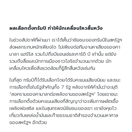
ผลเลือกตั้งทรัมป์ ทำให้นักเคลื่อนไหวสิ้นหวัง
ในช่วงสัปดาห์ที่ผ่านมา เราได้เห็นว่าชัยชนะของทรัมป์ในสหรัฐฯ
ส่งผลกระทบหนักเพียงใด ไม่เพียงต่อทีมงานหาเสียงของคา
มาลา แฮร์ริส รวมไปถึงบียอนเซ่และคาร์ดิ บี เท่านั้น แต่ยัง
รวมถึงสื่อและนักการเมืองชาวไอริชจำนวนมากด้วย นัก
เคลื่อนไหวเพื่อสิ่งแวดล้อมก็รู้สึกสิ้นหวังเช่นกัน
ในที่สุด ทรัมป์ก็ได้รับเลือกโดยได้รับคะแนนเสียงนิยม และชนะ
การเลือกตั้งในรัฐสำคัญทั้ง 7 รัฐ หลังจากให้คำมั่นว่าจะยุติ
“สงครามของคามาลาต่อพลังงานของสหรัฐฯ” โดยเขาชนะ
การเลือกตั้งด้วยคะแนนเสียงที่สัญญาว่าจะเพิ่มการผลิตเชื้อ
เพลิงฟอสซิล และในสุนทรพจน์ชัยชนะของเขา เขายังคุยโว
เกี่ยวกับแหล่งน้ำมันและก๊าซธรรมชาติสำรองจำนวนมหาศาล
ของสหรัฐฯ อีกด้วย