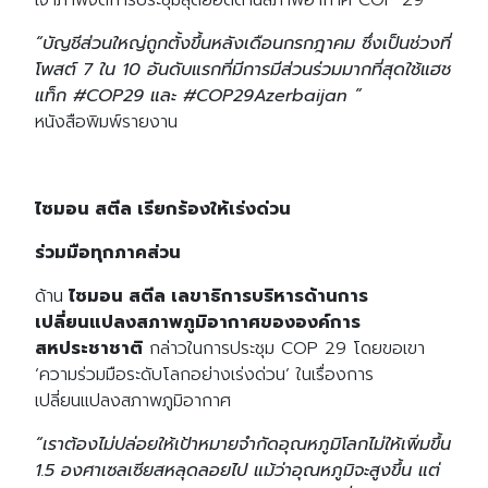
“บัญชีส่วนใหญ่ถูกตั้งขึ้นหลังเดือนกรกฎาคม ซึ่งเป็นช่วงที่
โพสต์ 7 ใน 10 อันดับแรกที่มีการมีส่วนร่วมมากที่สุดใช้แฮช
แท็ก #COP29 และ #COP29Azerbaijan ”
หนังสือพิมพ์รายงาน
ไซมอน สตีล เรียกร้องให้เร่งด่วน
ร่วมมือทุกภาคส่วน
ด้าน
ไซมอน สตีล เลขาธิการบริหารด้านการ
เปลี่ยนแปลงสภาพภูมิอากาศขององค์การ
สหประชาชาติ
กล่าวในการประชุม COP 29 โดยขอเขา
‘ความร่วมมือระดับโลกอย่างเร่งด่วน’ ในเรื่องการ
เปลี่ยนแปลงสภาพภูมิอากาศ
“เราต้องไม่ปล่อยให้เป้าหมายจำกัดอุณหภูมิโลกไม่ให้เพิ่มขึ้น
1.5 องศาเซลเซียสหลุดลอยไป แม้ว่าอุณหภูมิจะสูงขึ้น แต่