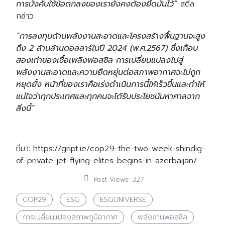
การบังคับใช้ข้อตกลงของเรายังคงต้องยึดมั่นไว้”
สตีล
กล่าว
“การลงทุนด้านพลังงานสะอาดและโครงสร้างพื้นฐานจะสูง
ถึง 2 ล้านล้านดอลลาร์ในปี 2024 (พ.ศ.2567) ซึ่งเกือบ
สองเท่าของเชื้อเพลิงฟอสซิล การเปลี่ยนแปลงไปสู่
พลังงานสะอาดและความยืดหยุ่นต่อสภาพอากาศจะไม่ถูก
หยุดยั้ง หน้าที่ของเราคือเร่งดำเนินการนี้ให้เร็วขึ้นและทำให้
แน่ใจว่าทุกประเทศและทุกคนจะได้รับประโยชน์มหาศาลจาก
สิ่งนี้”
ที่มา: https://gript.ie/cop29-the-two-week-shindig-
of-private-jet-flying-elites-begins-in-azerbaijan/
Post Views:
327
COP29
ESG
ESGUNIVERSE
การเปลี่ยนแปลงสภาพภูมิอากาศ
พลังงานฟอสซิล