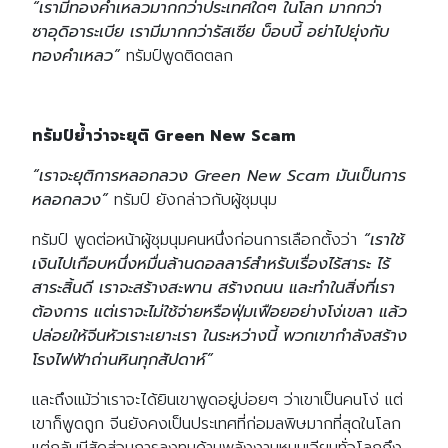
“เรามีทองคำเหลวมากกว่าประเทศใดๆ ในโลก มากกว่า
ซาอุดิอาระเบีย เรามีมากกว่ารัสเซีย บ็อบบี้ อย่าไปยุ่งกับ
ทองคำเหลว”
ทรัมป์พูดติดตลก
ทรัมป์ย้ำว่าจะยุติ Green New Scam
“เราจะยุติการหลอกลวง Green New Scam มันเป็นการ
หลอกลวง”
ทรัมป์ ยังกล่าวกับผู้ชุมนุม
ทรัมป์ พูดต่อหน้าผู้ชุมนุมคนหนึ่งก่อนการเลือกตั้งว่า
“เราใช้
เงินไปเกือบหนึ่งหมื่นล้านดอลลาร์สำหรับเรื่องไร้สาระ ไร้
สาระสิ้นดี เราจะสร้างสะพาน สร้างถนน และทำในสิ่งที่เรา
ต้องการ แต่เราจะไม่ใช้จ่ายหรือฟุ่มเฟือยอย่างโง่เขลา แล้ว
ปล่อยให้จีนหัวเราะเยาะเรา ในระหว่างนี้ พวกเขากำลังสร้าง
โรงไฟฟ้าถ่านหินทุกสัปดาห์”
และถึงแม้ว่าเราจะได้ยินเขาพูดอยู่บ่อยๆ ว่าเขาเป็นคนโง่ แต่
เขาก็พูดถูก จีนยังคงเป็นประเทศที่ก่อมลพิษมากที่สุดในโลก
แต่กลับมีสัดส่วนการลงทุนด้านพลังงานหมุนเวียนทั่วโลกถึง