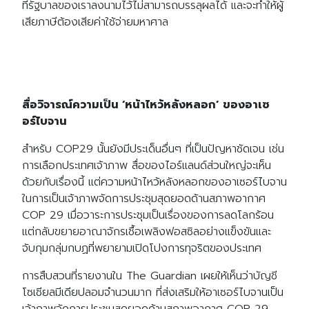
for:
ที่รัฐบาลของเราลงนามไว้ไม่สามารถบรรลุผลได้ และจะทำให้ผู้
เสียภาษีต้องเสียค่าใช้จ่ายมหาศาล
สื่อวิจารณ์ความเป็น ‘หน้าไหว้หลังหลอก’ ของอาเซ
อร์ไบจาน
สำหรับ COP29 นั้นยังมีประเด็นอื่นๆ ที่เป็นปัญหาชัดเจน เช่น
การเลือกประเทศเจ้าภาพ สื่อของไอร์แลนด์ส่วนใหญ่จะเห็น
ด้วยกับเรื่องนี้ แต่ความหน้าไหว้หลังหลอกของอาเซอร์ไบจาน
ในการเป็นเจ้าภาพจัดการประชุมสุดยอดด้านสภาพอากาศ
COP 29 เมื่อวาระการประชุมเป็นเรื่องของการลดโลกร้อน
แต่กลับขยายอาณาจักรเชื้อเพลิงฟอสซิลอย่างแข็งขันและ
จับกุมกลุ่มกบฏที่พยายามเปิดโปงการทุจริตของประเทศ
การสืบสวนที่รายงานใน The Guardian เผยให้เห็นว่าบัญชี
โซเชียลมีเดียปลอมจำนวนมาก ที่ส่งเสริมให้อาเซอร์ไบจานเป็น
เจ้าภาพจัดการประชุมสุดยอดด้านสภาพอากาศ COP 29