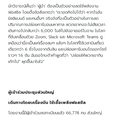
นักวิจารณ์เห็นว่า ‘ผู้นำ’ ต้องเป็นตัวอย่างลดใช้พลังงาน
ฟอสซิล โดยตั้งข้อสังเกตว่า “เราอดคิดไม่ได้ว่า หากไรอัน
มิลลิแบนด์ และคนอื่นๆ จริงจังที่จะเป็นตัวอย่างในการลด
ปริมาณการปล่อยคาร์บอนมหาศาล พวกเขาคงจะไม่เสียเวลา
เดินทางไปกลับกว่า 6,000 ไมล์ไปยังอาเซอร์ไบจาน ในโลก
ที่ขับเคลื่อนด้วย Zoom, Slack และ Microsoft Teams ดู
เหมือนว่านี่จะเป็นแค่เรื่องลมๆ แล้งๆ ในโลกที่ใช้เวลาบินเที่ยว
เดียวกว่า 6 ชั่วโมงจากดับลิน และปล่อยคาร์บอนไดออกไซด์
ราวๆ 1.6 ตัน ฉันขอโทษถ้าคำพูดที่ว่า “ปล่อยให้พวกเขากิน
เค้กไป” ผุดขึ้นมาในใจ”
ผู้เข้าร่วมประชุมส่วนใหญ่
เดินทางโดยเครื่องบิน ใช้เชื้อเพลิงฟอสซิล
โดยงานนี้มีผู้เข้าร่วมลงทะเบียนแล้ว 66,778 คน ส่วนใหญ่