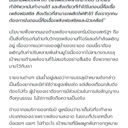
ทำให้พวกมันทำงานได้ และสิ่งเดียวที่ทำได้ในตอนนี้คือเชื้อ
เพลิงฟอสซิล สิ่งเดียวที่สามารถผลิตไฟฟ้าได้ ซึ่งเราทุกคน
ต้องการในตอนนี้คือเชื้อเพลิงฟอสซิลและนิวเคลียร์”
นโยบายพึ่งพาตนเองด้านพลังงานของทรัมป์ของสหรัฐฯ ถือ
เป็นสิ่งที่ตรงกันข้ามกับวิกฤตพลังงานที่ไอร์แลนด์กำลังเผชิญ
อยู่ เนื่องจากแนวทางของผู้นำของเราเอง ตอนนี้เราต้อง
เผชิญกับค่าปรับหลายพันล้านยูโรเนื่องจากไม่สามารถบรรลุ
เป้าหมายด้านพลังงานที่ไม่สมจริงอย่างสิ้นเชิง ซึ่งพวกเขาลง
นามไว้กับเรา
รายงานต่างๆ เน้นย้ำอยู่เสมอว่าการบรรลุเป้าหมายดังกล่าว
เป็นเรื่องยากและมีค่าใช้จ่ายสูงเพียงใด แต่เสียงเตือนกลับดัง
ก้องไปทั่ว ผู้นำของเราต้องการมีส่วนร่วมในการส่งสัญญาณ
ถึงคุณธรรม ไม่ใช่การยึดถือความเป็นจริง
ต่างจากอเมริกาของทรัมป์ ดูเหมือนว่าเราเต็มใจที่จะทำลาย
ประเทศของเราเพราะพลังงานสะอาด ในขณะที่ประเทศอื่นๆ
Search
นั่งเฉยๆ เฉยๆ ไม่ทำอะไร เป้าหมายที่มีผลผูกพันทางกฎหมาย
Search