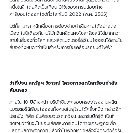
หนึ่งในสี่ โดยคิดเป็นเกือบ 31%ของการปล่อยก๊าซ
คาร์บอนไดออกไซด์ทั่วโลกในปี 2022 (พ.ศ. 2565)
แต่ก็สามารถหลีกเลี่ยงการต้องจ่ายค่าเสียหายได้อย่างต่อ
เนื่อง ในปีเดียวกัน บริษัทจีนผลิตแผงโซลาร์เซลล์ได้มากกว่า
สามในสี่ของทั่วโลก และผลิตแบตเตอรี่ลิเธียมไอออนได้สามใน
สี่ของทั้งหมดที่จำเป็นสำหรับการขับเคลื่อนรถยนต์ไฟฟ้า
ว่าที่ปธน.สหรัฐฯ วิจารณ์ โครงการลดโลกร้อนกำลัง
ล้มเหลว
ภายใน 10 ปีข้างหน้า บริษัทจีนจะครอบครองโรงงานผลิต
แบตเตอรี่ลิเธียมไอออนทั้งหมดในยุโรปได้ครึ่งหนึ่ง กล่าวอีก
นัยหนึ่ง ก็คือ มันคือขบวนรถเกวียน และทรัมป์ก็รู้ดี เป็นที่
ชัดเจนว่าจีนจะไม่ยอมเสียสละการเติบโตทางเศรษฐกิจเพื่อ
แลกกับสภาพอากาศ แล้วทำไมพวกเราที่เหลือจึงกระตือรือร้น