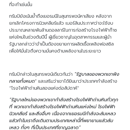
ที่จะทำเช่นนั้น
ทรัมป์ยังเน้นย้ำถึงเยอรมนีในสุนทรพจน์หาเสียง หลังจาก
ยกเลิกโครงการนิวเคลียร์แล้ว เบอร์ลินประกาศว่าจะใช้งบ
ประมาณหลายพันล้านดอลลาร์ในการก่อสร้างโรงไฟฟ้าก๊าซ
แห่งใหม่ในช่วงต้นปีนี้ ผู้เชี่ยวชาญในอุตสาหกรรมและผู้นำ
รัฐบาลกล่าวว่าจำเป็นต้องขยายการผลิตเชื้อเพลิงฟอสซิล
เพื่อให้มั่นใจถึงความมั่นคงด้านพลังงานในระยะยาว
ทรัมป์กล่าวในสุนทรพจน์เดียวกันว่า
“รัฐบาลของพวกเขาพัง
ทลายทั้งหมด
” และเสริมว่าเขาได้ยินมาว่าประเทศกำลังสร้าง
“โรงไฟฟ้าถ่านหินสองแห่งต่อสัปดาห์”
“รัฐบาลใหม่ของพวกเขากำลังสร้างโรงไฟฟ้าถ่านหินทั่วทุก
ที่ พวกเขากำลังสร้างโรงไฟฟ้าถ่านหินแห่งใหม่ โรงไฟฟ้า
นิวเคลียร์ และสิ่งอื่นๆ เนื่องจากเยอรมนีกำลังจะล้มเหลว
แล้วทำไมเราถึงเดินตามประเทศเหล่านี้ที่พยายามแล้วล้ม
เหลว ทั้งๆ ที่เป็นประเทศที่ชาญฉลาด”