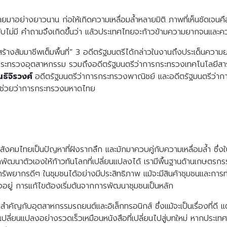
าอย่างยาวนาน ก่อให้เกิดความเหลื่อมล้ำหลายมิติ ภาพที่เห็นชัดเจนคือกา
ไม่มี คำถามจึงเกิดขึ้นว่า แล้วประเทศไทยจะก้าวข้ามความยากจนและคว
างสัมมาชีพเต็มพื้นที่” 3 อดีตรัฐมนตรีได้กล่าวในงานถึงประเด็นความ
ระทรวงอุตสาหกรรม รวมถึงอดีตรัฐมนตรีว่าการกระทรวงเทคโนโลยีสาร
นธิจิรวงศ์
อดีตรัฐมนตรีว่าการกระทรวงพาณิชย์ และอดีตรัฐมนตรีว่าก
ีช่วยว่าการกระทรวงมหาดไทย
งคมไทยเป็นปัญหาที่ฝังรากลึก และมักมาควบคู่กับความเหลื่อมล้ำ ซึ่งในปั
ัฒนาตัวเองให้ก้าวทันโลกที่เปลี่ยนแปลงได้ เรามีพื้นฐานด้านเกษตรกรร
ทรัพยากรดีๆ ในชุมชนได้อย่างมีประสิทธิภาพ แม้จะมีสินค้าชุมชนและการท่
ยู่ การแก้ไขต้องเริ่มต้นจากการพัฒนาชุมชนเป็นหลัก
สำคัญกับอุตสาหกรรมรถยนต์และอิเล็กทรอนิกส์ ซึ่งแม้จะเป็นเรื่องที่ดี แ
ลกเปลี่ยนแปลงอย่างรวดเร็วเหมือนหนังสือที่เปลี่ยนไปสู่บทใหม่ หากประเ