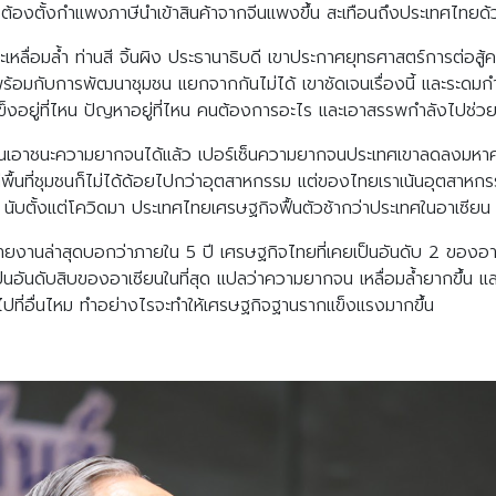
Search
์ ต้องตั้งกำแพงภาษีนำเข้าสินค้าจากจีนแพงขึ้น สะเทือนถึงประเทศไทยด
Search
for:
ลื่อมล้ำ ท่านสี จิ้นผิง ประธานาธิบดี เขาประกาศยุทธศาสตร์การต่อสู
้อมกับการพัฒนาชุมชน แยกจากกันไม่ได้ เขาชัดเจนเรื่องนี้ และระดม
ข็งอยู่ที่ไหน ปัญหาอยู่ที่ไหน คนต้องการอะไร และเอาสรรพกำลังไปช่ว
่า จีนเอาชนะความยากจนได้แล้ว เปอร์เซ็นความยากจนประเทศเขาลดลงมหาศา
่พื้นที่ชุมชนก็ไม่ได้ด้อยไปกว่าอุตสาหกรรม แต่ของไทยเราเน้นอุตสาหกรรม
 นับตั้งแต่โควิดมา ประเทศไทยเศรษฐกิจฟื้นตัวช้ากว่าประเทศในอาเซียน
รายงานล่าสุดบอกว่าภายใน 5 ปี เศรษฐกิจไทยที่เคยเป็นอันดับ 2 ของอ
ป็นอันดับสิบของอาเซียนในที่สุด แปลว่าความยากจน เหลื่อมล้ำยากขึ้น แ
จะไปที่อื่นไหม ทำอย่างไรจะทำให้เศรษฐกิจฐานรากแข็งแรงมากขึ้น