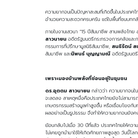
ความยากจนเป็นปัญหาสะสมที่เกิดขึ้นในประเทศไทยม
อำนวยความสะดวกครบครัน แต่ในพื้นที่ชนบทกลับ
ภายในงานเสวนา “15 ปีสัมมาชีพ สานพลังไทย สร้
สาวนายน
อดีตรัฐมนตรีกระทรวงการคลังและก
กรรมการที่ปรึกษามูลนิธิสัมมาชีพ,
สนธิรัตน์ ส
สัมมาชีพ และ
นิพนธ์ บุญญามณี
อดีตรัฐมนตร
เพราะมองข้ามพลังที่ซ่อนอยู่ในชุมชน
ดร.อุตตม สาวนายน
กล่าวว่า ความยากจนในสั
จะลดลง สาเหตุหนึ่งคือประเทศไทยยังไม่สามารถพ
เกษตรกรรมสร้างมูลค่าสูงขึ้น หรือเชื่อมโยงกับ
ผลอย่างเป็นรูปธรรม จึงทำให้ความยากจนยังคงอ
ย้อนกลับไปเมื่อ 30 ปีที่แล้ว ประเทศไทยให้ความ
ไม่เคยถูกนำมาใช้ให้เกิดศักยภาพสูงสุด วันนี้โ