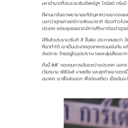
มหาอำนาจที่ประธานาธิบดีสหรัฐฯ โดนัลด์ ทรัมป
ที่ผ่านมาจีนเขาพยายามแก้ปัญหาความยากจนและเห
บอกว่ายุทธศาสตร์การพัฒนาชาติ ต้องก้าวไปพร
ประเทศ แต่ละชุมชนเขาจะมีการศึกษาก่อนว่าจุดแ
ปีที่แล้วประธานาธิบดี สี จิ้นผิง ประกาศเลยว
ที่เขาทำได้ เขาเป็นประเทศอุตสาหกรรมเช่นกัน แต
อันตราย ไทยอยู่ในจุดเปราะบางและสุ่มเสี่ยงมาก
ทั้งนี้ IMF กองทุนการเงินระหว่างประเทศ ออก
เวียดนาม ฟิลิปินส์ มาเลเซีย และสุดท้ายอาจตกเ
อนาคต เราพึ่งส่งออก พึ่งท่องเที่ยว เม็ดเงิน