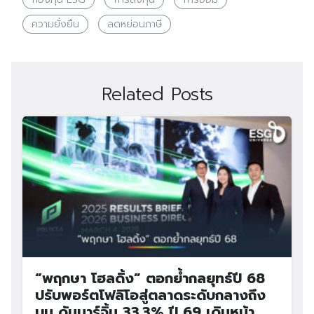
ความยั่งยืน
ลดหย่อนภาษี
Related Posts
“พฤกษา โฮลดิ้ง” ตอกย้ำกลยุทธ์ปี 68
ปรับพอร์ตโฟลิโอสู่ตลาดระดับกลางถึง
บน ดันมาร์จิ้น 33.3% ปี 69 เดินหน้า